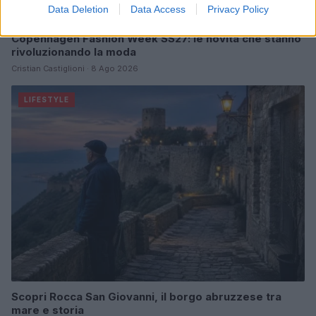
Data Deletion
Data Access
Privacy Policy
Copenhagen Fashion Week SS27: le novità che stanno
rivoluzionando la moda
Cristian Castiglioni · 8 Ago 2026
LIFESTYLE
Scopri Rocca San Giovanni, il borgo abruzzese tra
mare e storia