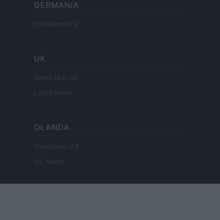
GERMANIA
Investieren24
UK
News Hub UK
Lgbtq News
OLANDA
Investeren 24
NL Newz