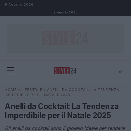
Salta al contenuto
9 Agosto 2026
9 Agosto 2026
⌕
×
⌕
HOME
»
LIFESTYLE
»
ANELLI DA COCKTAIL: LA TENDENZA
Cerca
IMPERDIBILE PER IL NATALE 2025
Anelli da Cocktail: La Tendenza
Imperdibile per il Natale 2025
Gli anelli da cocktail sono il gioiello ideale per rendere