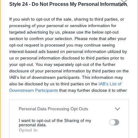
Style 24 -
Do Not Process My Personal Information
selezionato può fare la differenza, portando con sé
non solo bellezza, ma anche significati profondi e
If you wish to opt-out of the sale, sharing to third parties, or
personali.
processing of your personal or sensitive information for
targeted advertising by us, please use the below opt-out
section to confirm your selection. Please note that after your
opt-out request is processed you may continue seeing
AUTORE
interest-based ads based on personal information utilized by
Staff
us or personal information disclosed to third parties prior to
your opt-out. You may separately opt-out of the further
disclosure of your personal information by third parties on the
IAB’s list of downstream participants. This information may
also be disclosed by us to third parties on the
IAB’s List of
Downstream Participants
that may further disclose it to other
third parties.
Please note that this website/app uses one or more Google
Personal Data Processing Opt Outs
services and may gather and store information including but
not limited to your visit or usage behaviour. You may click to
I want to opt-out of the Sharing of my
personal data.
grant or deny consent to Google and its third-party tags to
Opted In
use your data for below specified purposes in below Google