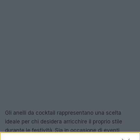
Gli anelli da cocktail rappresentano una scelta
ideale per chi desidera arricchire il proprio stile
durante le festività. Sia in occasione di eventi
formali sia di serate informali, un anello ben