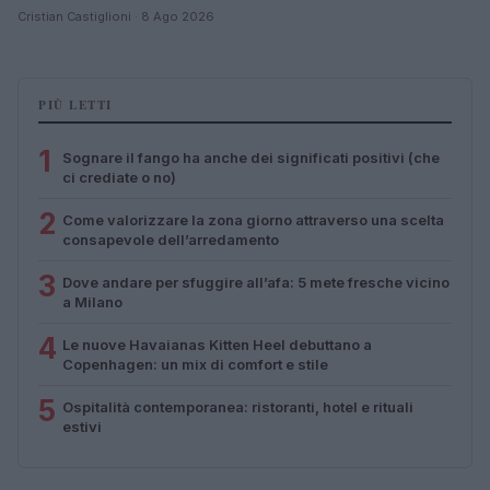
Cristian Castiglioni · 8 Ago 2026
PIÙ LETTI
1
Sognare il fango ha anche dei significati positivi (che
ci crediate o no)
2
Come valorizzare la zona giorno attraverso una scelta
consapevole dell’arredamento
3
Dove andare per sfuggire all’afa: 5 mete fresche vicino
a Milano
4
Le nuove Havaianas Kitten Heel debuttano a
Copenhagen: un mix di comfort e stile
5
Ospitalità contemporanea: ristoranti, hotel e rituali
estivi