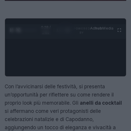
0:29 /
Ad
hub
Media
POWERED
1
/
4
2:02
BY
Con l’avvicinarsi delle festività, si presenta
un’opportunità per riflettere su come rendere il
proprio look più memorabile. Gli
anelli da cocktail
si affermano come veri protagonisti delle
celebrazioni natalizie e di Capodanno,
aggiungendo un tocco di eleganza e vivacità a