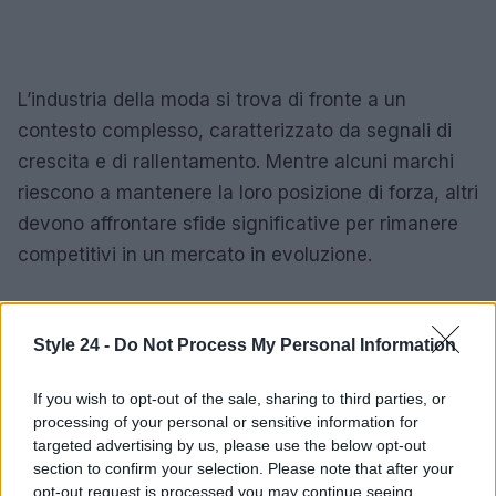
L’industria della moda si trova di fronte a un
contesto complesso, caratterizzato da segnali di
crescita e di rallentamento. Mentre alcuni marchi
riescono a mantenere la loro posizione di forza, altri
devono affrontare sfide significative per rimanere
competitivi in un mercato in evoluzione.
Style 24 -
Do Not Process My Personal Information
AUTORE
Staff
If you wish to opt-out of the sale, sharing to third parties, or
processing of your personal or sensitive information for
targeted advertising by us, please use the below opt-out
section to confirm your selection. Please note that after your
opt-out request is processed you may continue seeing