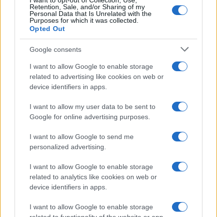
I want to opt-out of Collection, Use,
LIFESTYLE
Retention, Sale, and/or Sharing of my
Personal Data that Is Unrelated with the
Purposes for which it was collected.
Opted Out
Google consents
I want to allow Google to enable storage
related to advertising like cookies on web or
device identifiers in apps.
I want to allow my user data to be sent to
Google for online advertising purposes.
I want to allow Google to send me
Le nuove Havaianas Kitten Heel debuttano a
personalized advertising.
Copenhagen: un mix di comfort e stile
Matteo Pellegrino · 7 Ago 2026
I want to allow Google to enable storage
related to analytics like cookies on web or
LIFESTYLE
device identifiers in apps.
I want to allow Google to enable storage