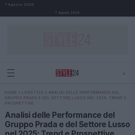
Salta al contenuto
7 Agosto 2026
7 Agosto 2026
⌕
×
⌕
HOME
»
LIFESTYLE
»
ANALISI DELLE PERFORMANCE DEL
Cerca
GRUPPO PRADA E DEL SETTORE LUSSO NEL 2025: TREND E
PROSPETTIVE
Analisi delle Performance del
Gruppo Prada e del Settore Lusso
nel 2025: Trend e Prospettive