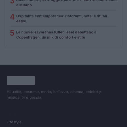
3
a Milano
4
Ospitalità contemporanea: ristoranti, hotel e rituali
estivi
5
Le nuove Havaianas Kitten Heel debuttano a
Copenhagen: un mix di comfort e stile
Attualità, costume, moda, bellezza, cinema, celebrity,
musica, tv e gossip.
SEZIONI
Lifestyle