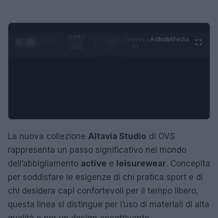
0:29 /
Ad
hub
Media
POWERED
1
/
4
2:02
BY
La nuova collezione
Altavia Studio
di OVS
rappresenta un passo significativo nel mondo
dell’abbigliamento
active
e
leisurewear
. Concepita
per soddisfare le esigenze di chi pratica sport e di
chi desidera capi confortevoli per il tempo libero,
questa linea si distingue per l’uso di materiali di alta
qualità e per un design accattivante.