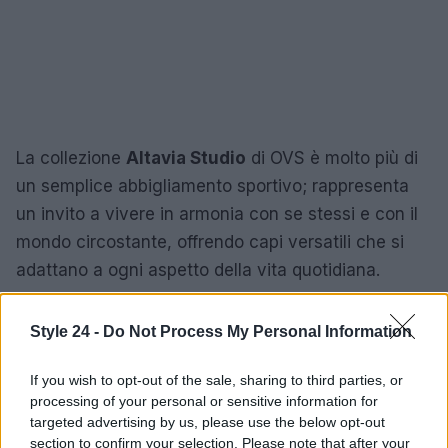
La collezione
Altavia Studio
di OVS è molto più di
un semplice abbigliamento sportivo; rappresenta
un invito a vivere in armonia con se stessi e con il
mondo circostante, offrendo capi versatili che si
adattano a ogni aspetto della vita quotidiana.
Style 24 -
Do Not Process My Personal Information
AUTORE
Staff
If you wish to opt-out of the sale, sharing to third parties, or
processing of your personal or sensitive information for
targeted advertising by us, please use the below opt-out
section to confirm your selection. Please note that after your