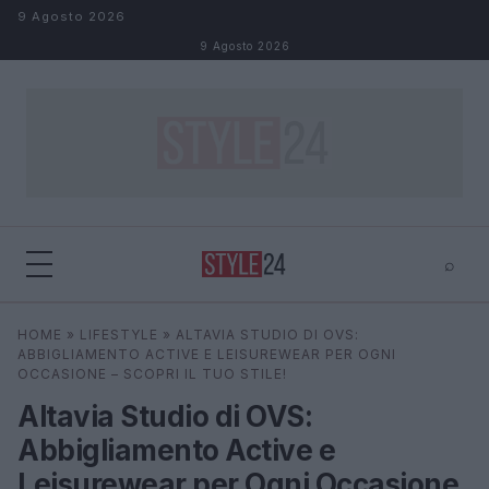
Salta al contenuto
9 Agosto 2026
9 Agosto 2026
⌕
×
⌕
HOME
»
LIFESTYLE
»
ALTAVIA STUDIO DI OVS:
Cerca
ABBIGLIAMENTO ACTIVE E LEISUREWEAR PER OGNI
OCCASIONE – SCOPRI IL TUO STILE!
Altavia Studio di OVS:
Abbigliamento Active e
Leisurewear per Ogni Occasione