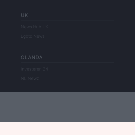
UK
News Hub UK
Lgbtq News
OLANDA
Investeren 24
NL Newz