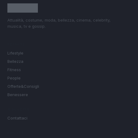
Attualità, costume, moda, bellezza, cinema, celebrity,
musica, tv e gossip.
SEZIONI
Lifestyle
Bellezza
Fitness
People
Offerte&Consigli
Benessere
MAGAZINE
Contattaci
LEGALE