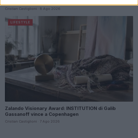
mare e storia
Cristian Castiglioni · 8 Ago 2026
LIFESTYLE
Zalando Visionary Award: INSTITUTION di Galib
Gassanoff vince a Copenhagen
Cristian Castiglioni · 7 Ago 2026