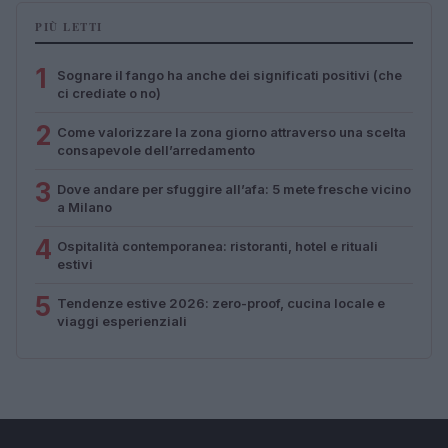
PIÙ LETTI
1
Sognare il fango ha anche dei significati positivi (che
ci crediate o no)
2
Come valorizzare la zona giorno attraverso una scelta
consapevole dell’arredamento
3
Dove andare per sfuggire all’afa: 5 mete fresche vicino
a Milano
4
Ospitalità contemporanea: ristoranti, hotel e rituali
estivi
5
Tendenze estive 2026: zero-proof, cucina locale e
viaggi esperienziali