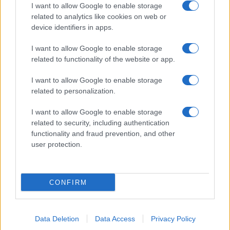
I want to allow Google to enable storage
related to analytics like cookies on web or
device identifiers in apps.
Copenhagen Fashion Week SS27: le novità che stanno
rivoluzionando la moda
I want to allow Google to enable storage
Cristian Castiglioni · 8 Ago 2026
related to functionality of the website or app.
I want to allow Google to enable storage
LIFESTYLE
related to personalization.
I want to allow Google to enable storage
related to security, including authentication
functionality and fraud prevention, and other
user protection.
CONFIRM
Data Deletion
Data Access
Privacy Policy
Scopri Rocca San Giovanni, il borgo abruzzese tra