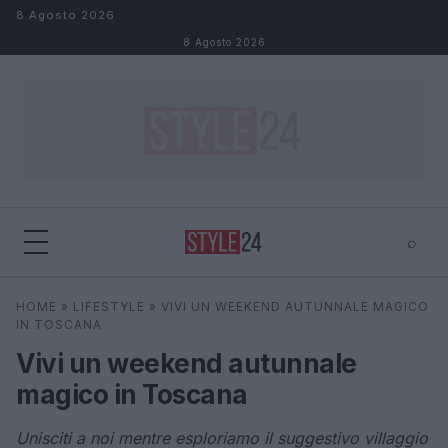
Salta al contenuto
8 Agosto 2026
8 Agosto 2026
⌕
×
⌕
HOME
»
LIFESTYLE
»
VIVI UN WEEKEND AUTUNNALE MAGICO
Cerca
IN TOSCANA
Vivi un weekend autunnale
magico in Toscana
Unisciti a noi mentre esploriamo il suggestivo villaggio