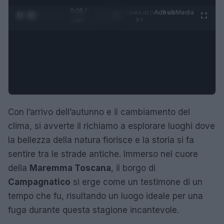
0:29 /
Ad
hub
Media
POWERED
1
/
4
1:47
BY
Con l’arrivo dell’autunno e il cambiamento del
clima, si avverte il richiamo a esplorare luoghi dove
la bellezza della natura fiorisce e la storia si fa
sentire tra le strade antiche. Immerso nel cuore
della
Maremma Toscana
, il borgo di
Campagnatico
si erge come un testimone di un
tempo che fu, risultando un luogo ideale per una
fuga durante questa stagione incantevole.