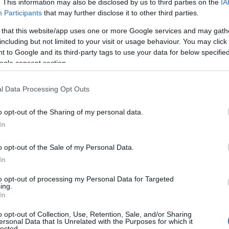
. This information may also be disclosed by us to third parties on the
IA
Participants
that may further disclose it to other third parties.
 that this website/app uses one or more Google services and may gath
including but not limited to your visit or usage behaviour. You may click 
 to Google and its third-party tags to use your data for below specifi
ogle consent section.
l Data Processing Opt Outs
o opt-out of the Sharing of my personal data.
In
o opt-out of the Sale of my Personal Data.
In
to opt-out of processing my Personal Data for Targeted
ing.
In
i corsa è un modo facile e rapido per aumentare
derati come giubbotti zavorrati, pesi da polso e
o opt-out of Collection, Use, Retention, Sale, and/or Sharing
ersonal Data that Is Unrelated with the Purposes for which it
lected.