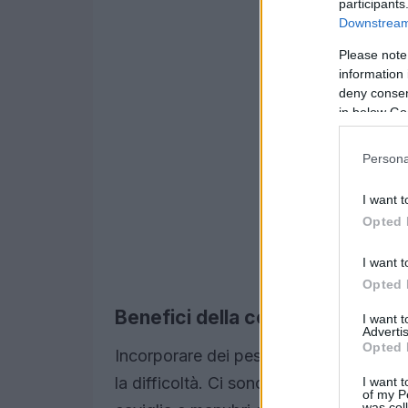
participants
Downstream 
Please note
information 
deny consent
in below Go
Persona
I want t
Opted 
I want t
Opted 
Benefici della corsa con pesi
I want 
Advertis
Opted 
Incorporare dei pesi alla tua routine d
la difficoltà. Ci sono vari attrezzi pon
I want t
of my P
was col