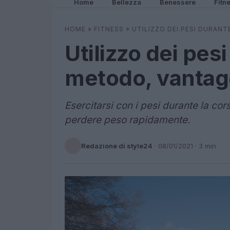
Home
Bellezza
Benessere
Fitn
HOME
»
FITNESS
»
UTILIZZO DEI PESI DURANT
Utilizzo dei pes
metodo, vantagg
Esercitarsi con i pesi durante la cor
perdere peso rapidamente.
Redazione di style24
·
08/01/2021
· 3 min