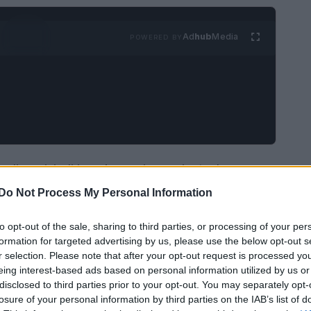
Ad
hub
Media
POWERED BY
dio e risiedi in un’area pianeggiante, la corsa
taggiosa. Questo è un metodo di allenamento
Do Not Process My Personal Information
fetto della corsa tradizionale e può essere
to opt-out of the sale, sharing to third parties, or processing of your per
rose implicazioni positive, alcune delle
formation for targeted advertising by us, please use the below opt-out s
r selection. Please note that after your opt-out request is processed y
eing interest-based ads based on personal information utilized by us or
disclosed to third parties prior to your opt-out. You may separately opt-
losure of your personal information by third parties on the IAB’s list of