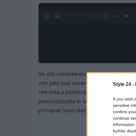
0:28 / 3:16
1
/
4
Se stai considerando un allenamento car
con pesi può essere estremamente van
Style 24 -
che mira a potenziare e amplificare l’ef
If you wish 
personalizzata in vari modi. Tra le nume
sensitive in
principali sono elencate di seguito.
confirm you
continue se
information 
further disc