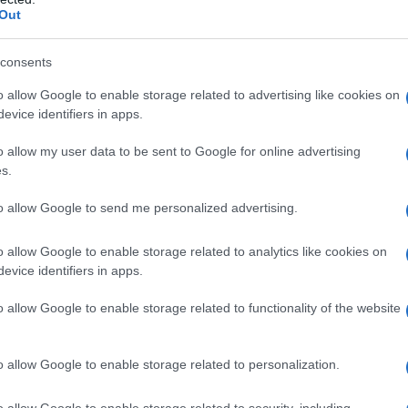
ilizzati per variare il tuo allenamento. È
Out
ri mettere maggiormente sotto sforzo i muscoli
ndo per brevi distanze. Ma quali sono i benefici
consents
o allow Google to enable storage related to advertising like cookies on
evice identifiers in apps.
o allow my user data to be sent to Google for online advertising
s.
rsa, sia attraverso l’uso di pesi liberi – facilita
o considerabilmente più corto. Questo succede
to allow Google to send me personalized advertising.
e, il tuo corpo consumerà più energia, quindi,
o allow Google to enable storage related to analytics like cookies on
ante le corse brevi ad alta velocità.
evice identifiers in apps.
o non promuova l’aumento della massa
o allow Google to enable storage related to functionality of the website
e del grasso con la massa magra.
o allow Google to enable storage related to personalization.
o allow Google to enable storage related to security, including