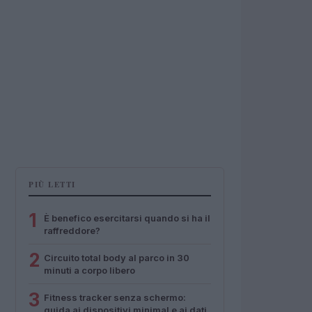
PIÙ LETTI
1
È benefico esercitarsi quando si ha il
raffreddore?
2
Circuito total body al parco in 30
minuti a corpo libero
3
Fitness tracker senza schermo:
guida ai dispositivi minimal e ai dati