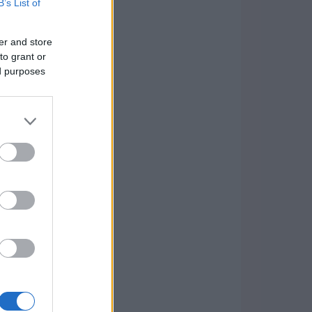
B’s List of
er and store
to grant or
ed purposes