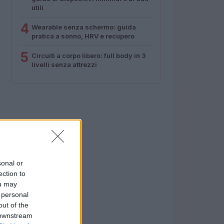
utili
4
Wearable senza schermo: guida
pratica a sonno, HRV e recupero
5
Circuiti a corpo libero: full body in 3
livelli senza attrezzi
sonal or
ection to
ou may
 personal
out of the
 downstream