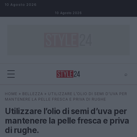
Salta al contenuto
10 Agosto 2026
10 Agosto 2026
⌕
×
⌕
HOME
»
BELLEZZA
»
UTILIZZARE L’OLIO DI SEMI D’UVA PER
Cerca
MANTENERE LA PELLE FRESCA E PRIVA DI RUGHE
Utilizzare l’olio di semi d’uva per
mantenere la pelle fresca e priva
di rughe.