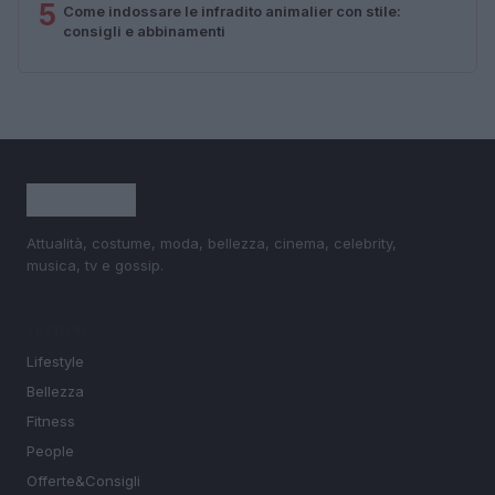
5
Come indossare le infradito animalier con stile:
consigli e abbinamenti
Attualità, costume, moda, bellezza, cinema, celebrity,
musica, tv e gossip.
SEZIONI
Lifestyle
Bellezza
Fitness
People
Offerte&Consigli