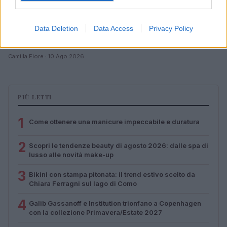
Data Deletion
Data Access
Privacy Policy
Beauty Light Wand: cosa contiene e il confronto con il
dupe di Kiko
Camilla Fiore · 10 Ago 2026
PIÙ LETTI
1
Come ottenere una manicure impeccabile e duratura
2
Scopri le tendenze beauty di agosto 2026: dalle spa di
lusso alle novità make-up
3
Bikini con stampa pitonata: il trend estivo scelto da
Chiara Ferragni sul lago di Como
4
Galib Gassanoff e Institution trionfano a Copenhagen
con la collezione Primavera/Estate 2027