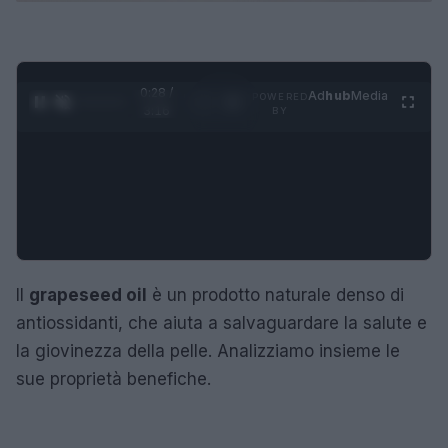
0:29 /
Ad
hub
Media
POWERED
1
/
4
3:16
BY
Il
grapeseed oil
è un prodotto naturale denso di
antiossidanti, che aiuta a salvaguardare la salute e
la giovinezza della pelle. Analizziamo insieme le
sue proprietà benefiche.