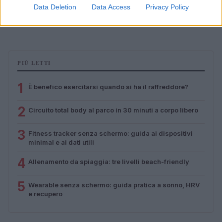
Data Deletion
Data Access
Privacy Policy
Circuito total body al parco in 30 minuti a corpo libero
Cristian Castiglioni · 1 Ago 2026
PIÙ LETTI
1
È benefico esercitarsi quando si ha il raffreddore?
2
Circuito total body al parco in 30 minuti a corpo libero
3
Fitness tracker senza schermo: guida ai dispositivi
minimal e ai dati utili
4
Allenamento da spiaggia: tre livelli beach-friendly
5
Wearable senza schermo: guida pratica a sonno, HRV
e recupero