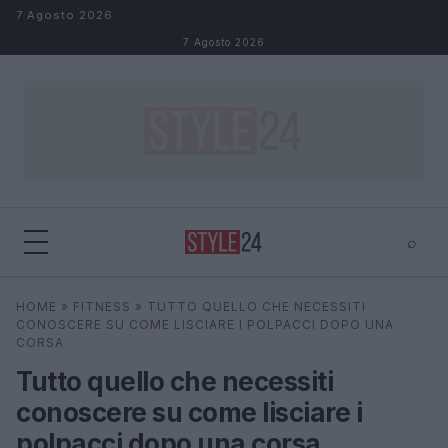
Salta al contenuto
7 Agosto 2026
7 Agosto 2026
⌕
×
⌕
HOME
»
FITNESS
»
TUTTO QUELLO CHE NECESSITI
Cerca
CONOSCERE SU COME LISCIARE I POLPACCI DOPO UNA
CORSA
Tutto quello che necessiti
conoscere su come lisciare i
polpacci dopo una corsa.