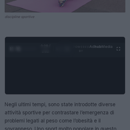
discipline sportive
0:29 /
Ad
hub
Media
POWERED
1
/
4
2:02
BY
Negli ultimi tempi, sono state introdotte diverse
attività sportive per contrastare l’emergenza di
problemi legati al peso come l’obesità e il
sovrappeso. Uno sport molto popolare in questo