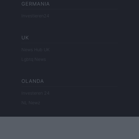
GERMANIA
Investieren24
UK
News Hub UK
Lgbtq News
OLANDA
Investeren 24
NL Newz