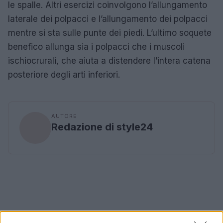
le spalle. Altri esercizi coinvolgono l’allungamento
laterale dei polpacci e l’allungamento dei polpacci
mentre si sta sulle punte dei piedi. L’ultimo soquete
benefico allunga sia i polpacci che i muscoli
ischiocrurali, che aiuta a distendere l’intera catena
posteriore degli arti inferiori.
AUTORE
Redazione di style24