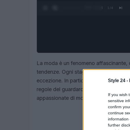
0:28 / 3:16
1
/
4
La moda è un fenomeno affascinante, 
tendenze. Ogni stagione porta con sé un
eccezione. In particolare, i
pantaloni i
Style 24 -
regole del guardaroba invernale, facend
If you wish 
appassionate di moda di tutto il mondo
sensitive in
confirm you
continue se
information 
further disc