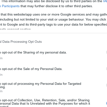
. This information may also be disclosed by us to third parties on the
IA
Participants
that may further disclose it to other third parties.
 that this website/app uses one or more Google services and may gath
including but not limited to your visit or usage behaviour. You may click 
 to Google and its third-party tags to use your data for below specifi
ogle consent section.
l Data Processing Opt Outs
o opt-out of the Sharing of my personal data.
In
o opt-out of the Sale of my Personal Data.
In
 comfort, sono stati a lungo associati agli anni
to opt-out of processing my Personal Data for Targeted
i in chiave moderna. L’appeal di questo tessuto
ing.
In
abbinato a silhouette attente al design e a colori
 scelta perfetta per ogni occasione, dall’ufficio
o opt-out of Collection, Use, Retention, Sale, and/or Sharing
ersonal Data that Is Unrelated with the Purposes for which it
lected.