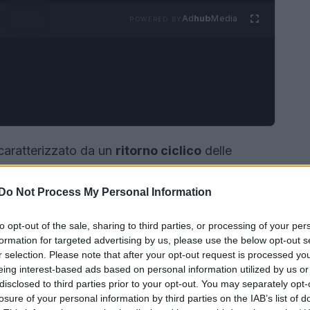
Ad
hub
Media
POWERED BY
caratterizzato da un
ritorno ciclico
delle
 misto di novità e nostalgie, e l’autunno non fa
n velluto a coste
si preparano a riscrivere le
Do Not Process My Personal Information
o un grande ritorno sulle passerelle e tra le
to opt-out of the sale, sharing to third parties, or processing of your per
.
formation for targeted advertising by us, please use the below opt-out s
r selection. Please note that after your opt-out request is processed y
eing interest-based ads based on personal information utilized by us or
disclosed to third parties prior to your opt-out. You may separately opt-
losure of your personal information by third parties on the IAB’s list of