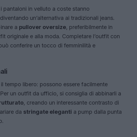
 i pantaloni in velluto a coste stanno
ventando un’alternativa ai tradizionali jeans.
binare a
pullover oversize
, preferibilmente in
fit originale e alla moda. Completare l’outfit con
può conferire un tocco di femminilità e
ali
r il tempo libero: possono essere facilmente
er un outfit da ufficio, si consiglia di abbinarli a
trutturato
, creando un interessante contrasto di
ariare da
stringate eleganti
a pump dalla punta
o.