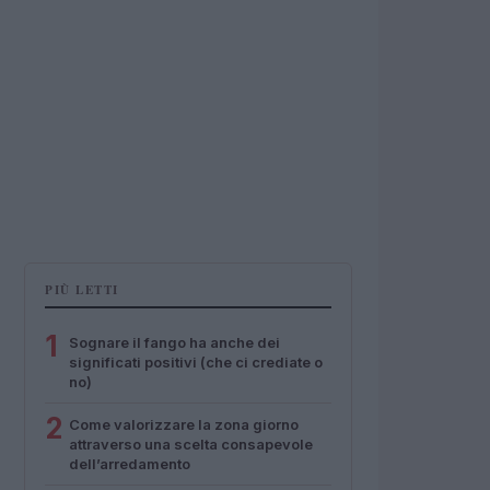
PIÙ LETTI
1
Sognare il fango ha anche dei
significati positivi (che ci crediate o
no)
2
Come valorizzare la zona giorno
attraverso una scelta consapevole
dell’arredamento