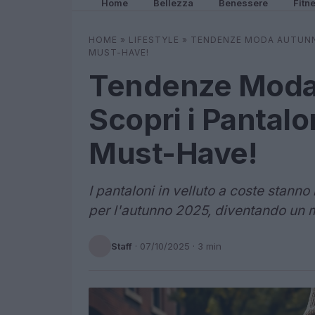
Home
Bellezza
Benessere
Fitn
HOME
»
LIFESTYLE
»
TENDENZE MODA AUTUNNO
MUST-HAVE!
Tendenze Moda
Scopri i Pantalo
Must-Have!
I pantaloni in velluto a coste stann
per l'autunno 2025, diventando un 
Staff
·
07/10/2025
· 3 min