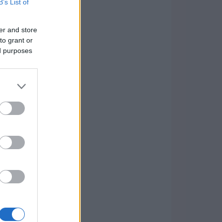
B’s List of
er and store
to grant or
ed purposes