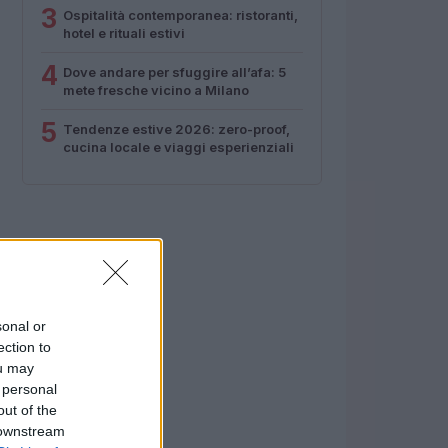
3
Ospitalità contemporanea: ristoranti,
hotel e rituali estivi
4
Dove andare per sfuggire all’afa: 5
mete fresche vicino a Milano
5
Tendenze estive 2026: zero-proof,
cucina locale e viaggi esperienziali
sonal or
ection to
ou may
 personal
out of the
 downstream