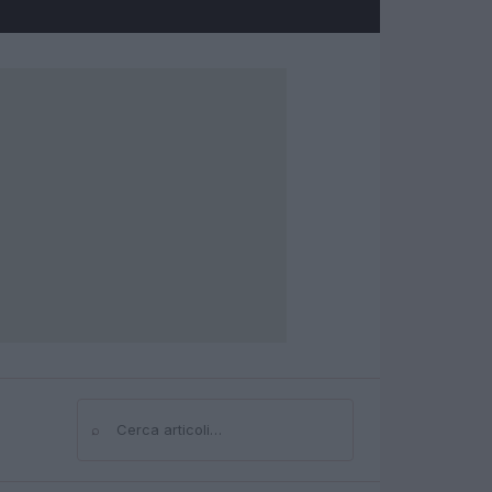
⌕
Cerca