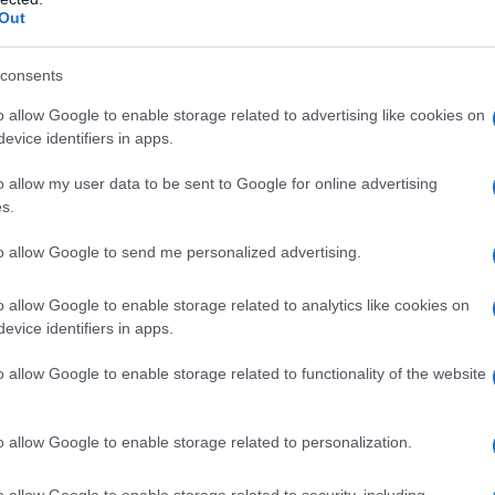
Out
 velluto a coste
consents
ne autunno-inverno, i
corduroy pants
hanno
o allow Google to enable storage related to advertising like cookies on
evice identifiers in apps.
lità e il loro stile unico. Marchi prestigiosi come
k in velluto, caratterizzati da tonalità vivaci e
o allow my user data to be sent to Google for online advertising
s.
ensemble azzurro adornato con collier di perle ha
to allow Google to send me personalized advertising.
o allow Google to enable storage related to analytics like cookies on
i
evice identifiers in apps.
one di questi pantaloni.
Max Mara
, ad esempio,
o allow Google to enable storage related to functionality of the website
a in un invitante verde bosco, mentre
Tory
k quotidiano chic.
N°21
, infine, ha creato
o allow Google to enable storage related to personalization.
 di pantaloni marroni abbinati a un maglioncino
sa essere sia elegante che casual.
o allow Google to enable storage related to security, including