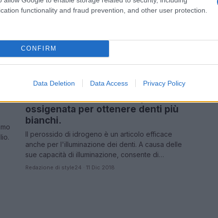
cation functionality and fraud prevention, and other user protection.
CONFIRM
a
Data Deletion
Data Access
Privacy Policy
Ecco come utilizzare l’acqua
ossigenata per ottenere denti più
bianchi.
emo
Il perossido di idrogeno è un articolo efficace
lio.
anche per l'illuminazione dei denti. A causa delle
sue capacità di illuminazione, consente di…
Redazione di style24 · 11 Dic 2018