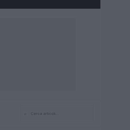
⌕
Cerca