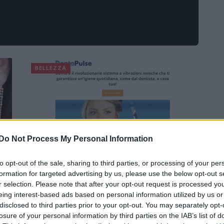
BELLEZZA
Do Not Process My Personal Information
Denta Pulse: Una valutazione
to opt-out of the sale, sharing to third parties, or processing of your per
dell’apparecchio per l’igiene dentale
formation for targeted advertising by us, please use the below opt-out s
Denta Pulse è un dispositivo innovativo utilizzato
r selection. Please note that after your opt-out request is processed y
per la pulizia e l'illuminazione dei denti in maniera
eing interest-based ads based on personal information utilized by us or
o
efficiente. Approfondiamo le sue caratteristiche.
disclosed to third parties prior to your opt-out. You may separately opt-
losure of your personal information by third parties on the IAB’s list of
o