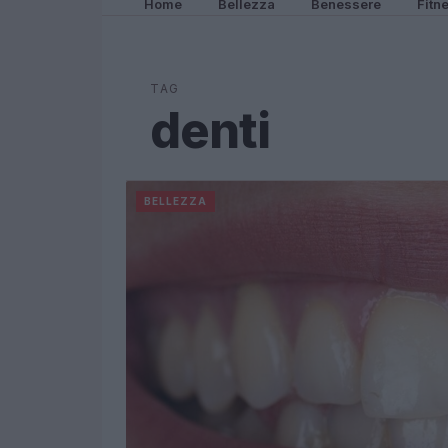
Home
Bellezza
Benessere
Fitn
TAG
denti
BELLEZZA