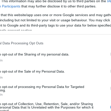
. This information may also be disclosed by us to third parties on the
IA
Participants
that may further disclose it to other third parties.
 that this website/app uses one or more Google services and may gath
Redazione di style24 · 23 Gen 2020
including but not limited to your visit or usage behaviour. You may click 
 to Google and its third-party tags to use your data for below specifi
ogle consent section.
BELLEZZA
l Data Processing Opt Outs
o opt-out of the Sharing of my personal data.
In
o opt-out of the Sale of my Personal Data.
In
to opt-out of processing my Personal Data for Targeted
Come procedere per rimuovere le
ing.
macchie di sigaretta dai denti
In
I denti offuscati dal tabacco non sono decisamente
o opt-out of Collection, Use, Retention, Sale, and/or Sharing
gradevoli alla vista. É possibile ripristinare il loro
ersonal Data that Is Unrelated with the Purposes for which it
lected.
 di
biancore in breve tempo grazie a…