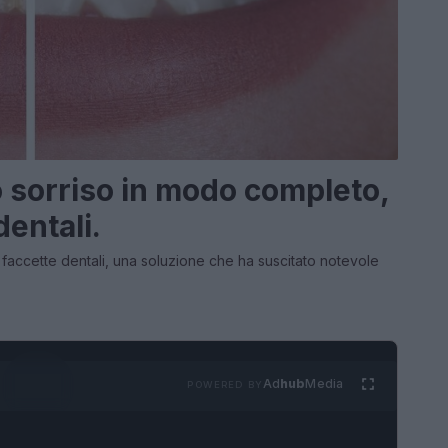
o sorriso in modo completo,
dentali.
le faccette dentali, una soluzione che ha suscitato notevole
Ad
hub
Media
POWERED BY