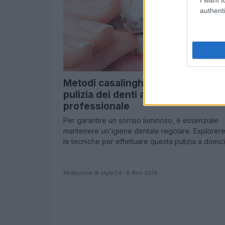
authenti
Metodi casalinghi per eseguire un
pulizia dei denti a livello
professionale
Per garantire un sorriso luminoso, è essenziale
mantenere un'igiene dentale regolare. Esplorer
le tecniche per effettuare questa pulizia a domici
Redazione di style24 · 6 Nov 2019