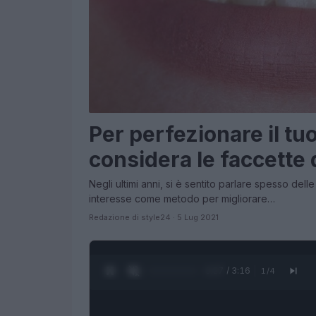
Per perfezionare il tu
considera le faccette 
Negli ultimi anni, si è sentito parlare spesso del
interesse come metodo per migliorare…
Redazione di style24 · 5 Lug 2021
0:28 / 3:16
1
/
4