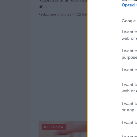
Opted 
un…
Redazione di style24 · 22 Gen 2020
Google 
I want t
web or d
I want t
purpose
I want 
I want t
web or d
I want t
or app.
I want t
BELLEZZA
I want t