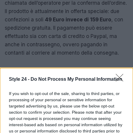
chiamata dell’operatore per la conferma dell’ordine.
Il prodotto è attualmente in offerta speciale: due
confezioni a soli
49 Euro invece di 159 Euro
, con
spedizione gratuita. Il pagamento può essere
effettuato sia con carta di credito o Paypal, ma
anche in contrassegno, ovvero pagando in
contanti al corriere al momento della consegna.
AUTORE
Style 24 -
Do Not Process My Personal Information
Redazione di style24
If you wish to opt-out of the sale, sharing to third parties, or
processing of your personal or sensitive information for
targeted advertising by us, please use the below opt-out
section to confirm your selection. Please note that after your
opt-out request is processed you may continue seeing
interest-based ads based on personal information utilized by
us or personal information disclosed to third parties prior to