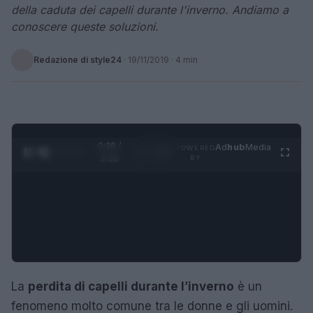
della caduta dei capelli durante l'inverno. Andiamo a
conoscere queste soluzioni.
Redazione di style24
·
19/11/2019
· 4 min
0:29 /
Ad
hub
Media
POWERED
1
/
4
3:16
BY
La
perdita di capelli durante l’inverno
è un
fenomeno molto comune tra le donne e gli uomini.