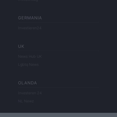
GERMANIA
Investieren24
UK
News Hub UK
Lgbtq News
OLANDA
Investeren 24
NL Newz