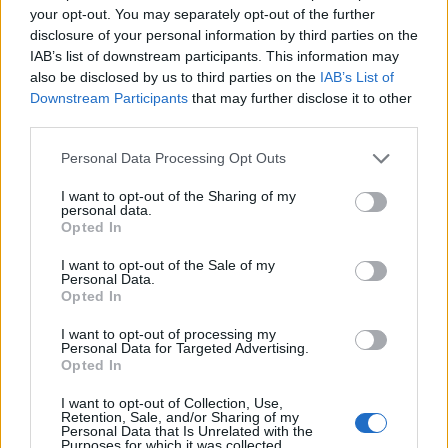
your opt-out. You may separately opt-out of the further
disclosure of your personal information by third parties on the
IAB’s list of downstream participants. This information may
also be disclosed by us to third parties on the
IAB’s List of
Downstream Participants
that may further disclose it to other
third parties.
Please note that this website/app uses one or more Google
Personal Data Processing Opt Outs
services and may gather and store information including but
not limited to your visit or usage behaviour. You may click to
I want to opt-out of the Sharing of my
personal data.
grant or deny consent to Google and its third-party tags to
Opted In
use your data for below specified purposes in below Google
consent section.
I want to opt-out of the Sale of my
Personal Data.
Opted In
I want to opt-out of processing my
Continua a leggere
Personal Data for Targeted Advertising.
Opted In
I want to opt-out of Collection, Use,
BELLEZZA
Retention, Sale, and/or Sharing of my
Personal Data that Is Unrelated with the
Purposes for which it was collected.