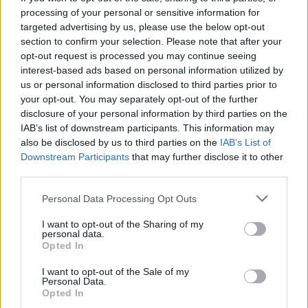
processing of your personal or sensitive information for
disagio e imbarazzo. Anche la pelle matura può
targeted advertising by us, please use the below opt-out
presentare acne, nota come acne tardiva. È
section to confirm your selection. Please note that after your
opt-out request is processed you may continue seeing
generalmente più diffusa tra gli adolescenti a
interest-based ads based on personal information utilized by
causa degli ormoni, ma squilibri ormonali, in
us or personal information disclosed to third parties prior to
particolare tra le donne, possono causare
your opt-out. You may separately opt-out of the further
disclosure of your personal information by third parties on the
l’apparizione di brufoli anche dopo i 25 anni.
IAB’s list of downstream participants. This information may
also be disclosed by us to third parties on the
IAB’s List of
Per curare questi problemi estetici, è necessario
Downstream Participants
that may further disclose it to other
rivolgersi a un
dermatologo
, che sarà in grado di
third parties.
prescrivere i prodotti più adatti da utilizzare sulla
Please note that this website/app uses one or more Google
Personal Data Processing Opt Outs
pelle. Anche la pelle affetta da acne e brufoli
services and may gather and store information including but
necessita di essere costantemente idratata, a
not limited to your visit or usage behaviour. You may click to
I want to opt-out of the Sharing of my
personal data.
grant or deny consent to Google and its third-party tags to
differenza di quanto si pensi comunemente. Infatti,
Opted In
use your data for below specified purposes in below Google
questa tipologia di pelle è molto sensibile e richiede
consent section.
I want to opt-out of the Sale of my
cure e attenzioni specifiche.
Personal Data.
Opted In