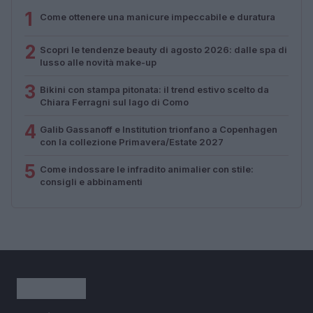
1
Come ottenere una manicure impeccabile e duratura
2
Scopri le tendenze beauty di agosto 2026: dalle spa di
lusso alle novità make-up
3
Bikini con stampa pitonata: il trend estivo scelto da
Chiara Ferragni sul lago di Como
4
Galib Gassanoff e Institution trionfano a Copenhagen
con la collezione Primavera/Estate 2027
5
Come indossare le infradito animalier con stile:
consigli e abbinamenti