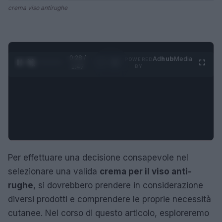
crema viso antirughe
0:29 /
Ad
hub
Media
POWERED
1
/
4
1:47
BY
Per effettuare una decisione consapevole nel
selezionare una valida
crema per il viso anti-
rughe
, si dovrebbero prendere in considerazione
diversi prodotti e comprendere le proprie necessità
cutanee. Nel corso di questo articolo, esploreremo