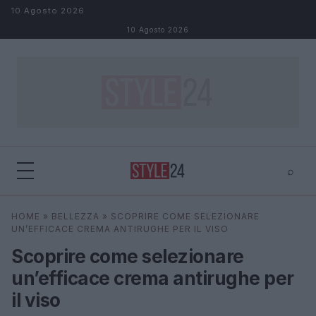
Salta al contenuto
10 Agosto 2026
10 Agosto 2026
⌕
×
⌕
HOME
»
BELLEZZA
»
SCOPRIRE COME SELEZIONARE
Cerca
UN’EFFICACE CREMA ANTIRUGHE PER IL VISO
Scoprire come selezionare
un’efficace crema antirughe per
il viso