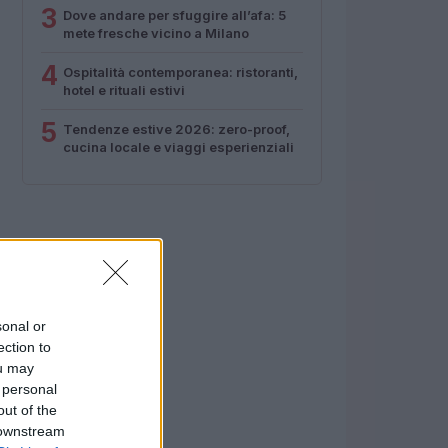
3
Dove andare per sfuggire all’afa: 5
mete fresche vicino a Milano
4
Ospitalità contemporanea: ristoranti,
hotel e rituali estivi
5
Tendenze estive 2026: zero-proof,
cucina locale e viaggi esperienziali
sonal or
ection to
ou may
 personal
out of the
 downstream