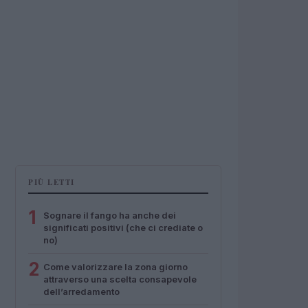
PIÙ LETTI
1
Sognare il fango ha anche dei
significati positivi (che ci crediate o
no)
2
Come valorizzare la zona giorno
attraverso una scelta consapevole
dell’arredamento