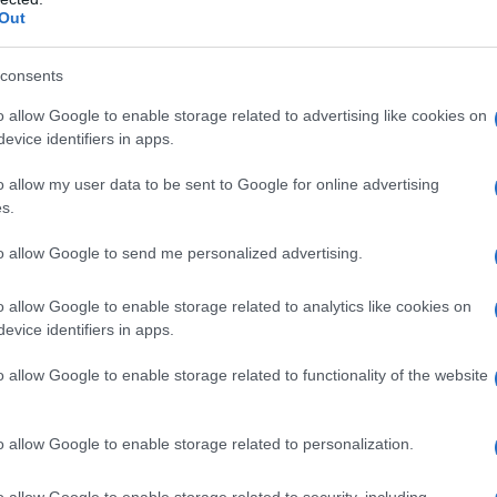
Out
una in Ariete
consents
 di martedì 7 ottobre, precisamente alle
5:48
.
o allow Google to enable storage related to advertising like cookies on
evice identifiers in apps.
le emozioni potrebbe aumentare, portando alla
te. Gli astrologi avvertono che i temi relazionali
o allow my user data to be sent to Google for online advertising
s.
dendo trasparenza e onestà.
to allow Google to send me personalized advertising.
o allow Google to enable storage related to analytics like cookies on
e essere stata rivolta più agli altri che a se
evice identifiers in apps.
l’importanza dei desideri e necessità personali.
o allow Google to enable storage related to functionality of the website
ntrollo, perseguendo il cammino che si sente
da soli. È essenziale, però, trovare un equilibrio
o allow Google to enable storage related to personalization.
evolezza che le proprie azioni influenzano le
o allow Google to enable storage related to security, including