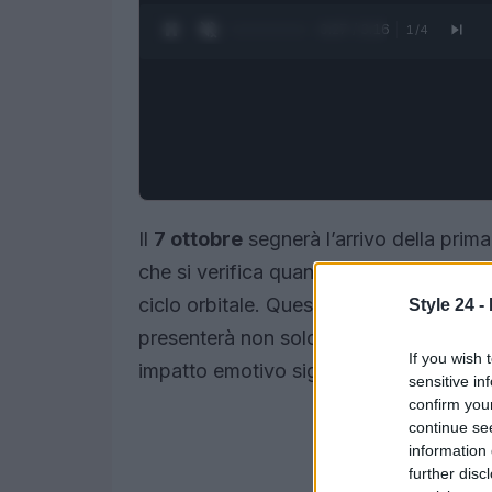
0:28 / 3:16
1
/
4
Il
7 ottobre
segnerà l’arrivo della prim
che si verifica quando la Luna raggiunge
ciclo orbitale. Questa particolare
Luna 
Style 24 -
presenterà non solo più grande e lumin
If you wish 
impatto emotivo significativo, amplifica
sensitive in
confirm you
continue se
information 
further disc