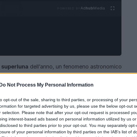
Ad
hub
Media
POWERED BY
a
superluna
dell’anno, un fenomeno astronomico
 il punto più vicino alla Terra durante il suo
Piena
, collocata sotto il segno dell’Ariete, si
Do Not Process My Personal Information
osa nel cielo notturno, ma avrà anche un
to opt-out of the sale, sharing to third parties, or processing of your per
ndo le sensazioni e i sentimenti.
formation for targeted advertising by us, please use the below opt-out s
r selection. Please note that after your opt-out request is processed y
eing interest-based ads based on personal information utilized by us or
disclosed to third parties prior to your opt-out. You may separately opt-
losure of your personal information by third parties on the IAB’s list of