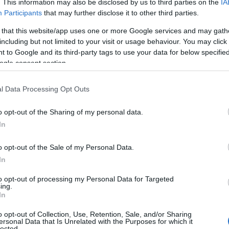
. This information may also be disclosed by us to third parties on the
IA
Participants
that may further disclose it to other third parties.
 that this website/app uses one or more Google services and may gath
including but not limited to your visit or usage behaviour. You may click 
 to Google and its third-party tags to use your data for below specifi
ogle consent section.
l Data Processing Opt Outs
o opt-out of the Sharing of my personal data.
In
o opt-out of the Sale of my Personal Data.
In
herà in concomitanza con una stagione di
eclissi
,
to opt-out of processing my Personal Data for Targeted
nte, il 7 settembre, è stata accompagnata da
ing.
In
erti astrologici di
Moon Omens
, la superluna in
a energia, in grado di risvegliare emozioni forti
o opt-out of Collection, Use, Retention, Sale, and/or Sharing
ersonal Data that Is Unrelated with the Purposes for which it
lected.