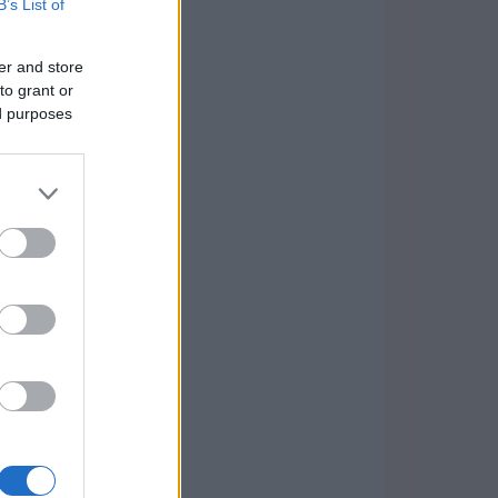
B’s List of
er and store
to grant or
ed purposes