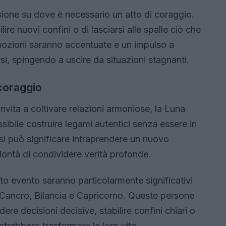
sione su dove è necessario un atto di coraggio.
re nuovi confini o di lasciarsi alle spalle ciò che
emozioni saranno accentuate e un impulso a
si, spingendo a uscire da situazioni stagnanti.
coraggio
invita a coltivare relazioni armoniose, la Luna
sibile costruire legami autentici senza essere in
si può significare intraprendere un nuovo
lontà di condividere verità profonde.
esto evento saranno particolarmente significativi
te, Cancro, Bilancia e Capricorno. Queste persone
re decisioni decisive, stabilire confini chiari o
otrebbero trasformare le loro vite.