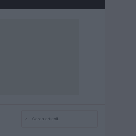
⌕
Cerca