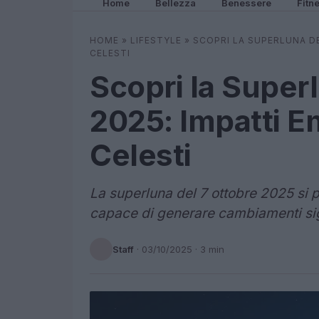
Home
Bellezza
Benessere
Fitn
HOME
»
LIFESTYLE
»
SCOPRI LA SUPERLUNA DE
CELESTI
Scopri la Super
2025: Impatti Em
Celesti
La superluna del 7 ottobre 2025 si 
capace di generare cambiamenti signi
Staff
·
03/10/2025
· 3 min