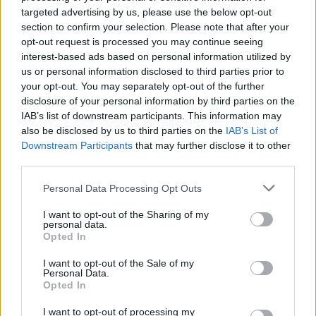
targeted advertising by us, please use the below opt-out
section to confirm your selection. Please note that after your
opt-out request is processed you may continue seeing
Continua a leggere
interest-based ads based on personal information utilized by
us or personal information disclosed to third parties prior to
your opt-out. You may separately opt-out of the further
LIFESTYLE
disclosure of your personal information by third parties on the
IAB’s list of downstream participants. This information may
also be disclosed by us to third parties on the
IAB’s List of
Downstream Participants
that may further disclose it to other
third parties.
Please note that this website/app uses one or more Google
Personal Data Processing Opt Outs
services and may gather and store information including but
not limited to your visit or usage behaviour. You may click to
I want to opt-out of the Sharing of my
personal data.
grant or deny consent to Google and its third-party tags to
Opted In
use your data for below specified purposes in below Google
consent section.
I want to opt-out of the Sale of my
Personal Data.
Opted In
Guida step-by-step per un’immagine pubblica
credibile e glam
I want to opt-out of processing my