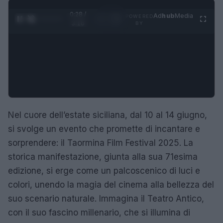
0:29 /
Ad
hub
Media
POWERED
1
/
4
3:16
BY
Nel cuore dell’estate siciliana, dal 10 al 14 giugno,
si svolge un evento che promette di incantare e
sorprendere: il Taormina Film Festival 2025. La
storica manifestazione, giunta alla sua 71esima
edizione, si erge come un palcoscenico di luci e
colori, unendo la magia del cinema alla bellezza del
suo scenario naturale. Immagina il Teatro Antico,
con il suo fascino millenario, che si illumina di