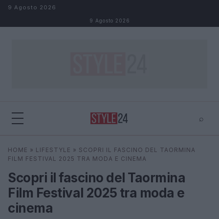
Salta al contenuto
9 Agosto 2026
9 Agosto 2026
⌕
×
⌕
HOME
»
LIFESTYLE
»
SCOPRI IL FASCINO DEL TAORMINA
Cerca
FILM FESTIVAL 2025 TRA MODA E CINEMA
Scopri il fascino del Taormina
Film Festival 2025 tra moda e
cinema