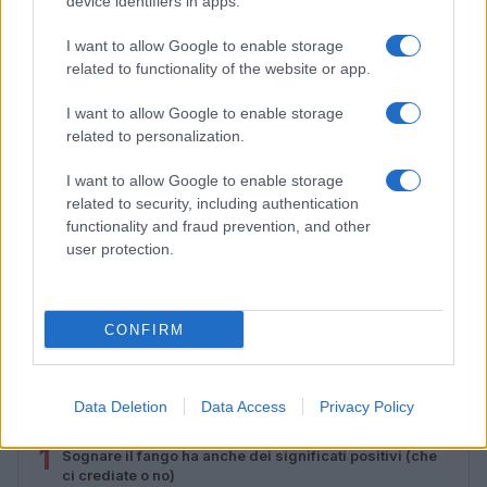
device identifiers in apps.
I want to allow Google to enable storage
related to functionality of the website or app.
I want to allow Google to enable storage
related to personalization.
I want to allow Google to enable storage
related to security, including authentication
functionality and fraud prevention, and other
user protection.
Feng Shui: consigli per posizionare il divano in modo
armonico
Beatrice Bonaventura · 9 Ago 2026
CONFIRM
PIÙ LETTI
Data Deletion
Data Access
Privacy Policy
1
Sognare il fango ha anche dei significati positivi (che
ci crediate o no)