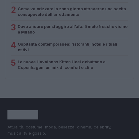
2
Come valorizzare la zona giorno attraverso una scelta
consapevole dell’arredamento
3
Dove andare per sfuggire all’afa: 5 mete fresche vicino
a Milano
4
Ospitalità contemporanea: ristoranti, hotel e rituali
estivi
5
Le nuove Havaianas Kitten Heel debuttano a
Copenhagen: un mix di comfort e stile
Attualità, costume, moda, bellezza, cinema, celebrity,
musica, tv e gossip.