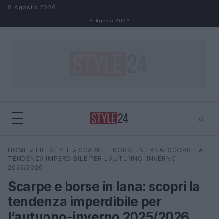
Salta al contenuto
8 Agosto 2026
8 Agosto 2026
⌕
×
⌕
HOME
»
LIFESTYLE
»
SCARPE E BORSE IN LANA: SCOPRI LA
Cerca
TENDENZA IMPERDIBILE PER L’AUTUNNO-INVERNO
2025/2026
Scarpe e borse in lana: scopri la
tendenza imperdibile per
l’autunno-inverno 2025/2026