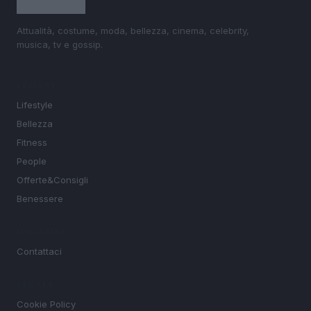
Attualità, costume, moda, bellezza, cinema, celebrity,
musica, tv e gossip.
SEZIONI
Lifestyle
Bellezza
Fitness
People
Offerte&Consigli
Benessere
MAGAZINE
Contattaci
LEGALE
Cookie Policy