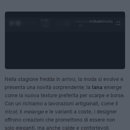
0:29 /
Ad
hub
Media
POWERED
1
/
4
2:02
BY
Nella stagione fredda in arrivo, la moda si evolve e
presenta una novità sorprendente: la
lana
emerge
come la nuova texture preferita per scarpe e borse.
Con un richiamo a lavorazioni artigianali, come il
tricot
, il
melange
e le varianti a coste, i designer
offrono creazioni che promettono di essere non
solo eleganti, ma anche calde e confortevoli.