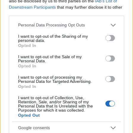
also be disclosed by us to third parties on the
IAB’s List of
Downstream Participants
that may further disclose it to other
third parties.
Please note that this website/app uses one or more Google
Personal Data Processing Opt Outs
services and may gather and store information including but
not limited to your visit or usage behaviour. You may click to
I want to opt-out of the Sharing of my
personal data.
grant or deny consent to Google and its third-party tags to
Opted In
Continua a leggere
use your data for below specified purposes in below Google
consent section.
I want to opt-out of the Sale of my
Personal Data.
LIFESTYLE
Opted In
I want to opt-out of processing my
Personal Data for Targeted Advertising.
Opted In
I want to opt-out of Collection, Use,
Retention, Sale, and/or Sharing of my
Personal Data that Is Unrelated with the
Purposes for which it was collected.
Opted Out
Google consents