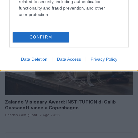
related to security, including authentication
Cristian Castiglioni · 8 Ago 2026
functionality and fraud prevention, and other
user protection.
LIFESTYLE
CONFIRM
Data Deletion
Data Access
Privacy Policy
Zalando Visionary Award: INSTITUTION di Galib
Gassanoff vince a Copenhagen
Cristian Castiglioni · 7 Ago 2026