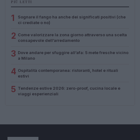
PIÙ LETTI
1
Sognare il fango ha anche dei significati positivi (che
ci crediate o no)
2
Come valorizzare la zona giorno attraverso una scelta
consapevole dell’arredamento
3
Dove andare per sfuggire all’afa: 5 mete fresche vicino
a Milano
4
Ospitalità contemporanea: ristoranti, hotel e rituali
estivi
5
Tendenze estive 2026: zero-proof, cucina locale e
viaggi esperienziali