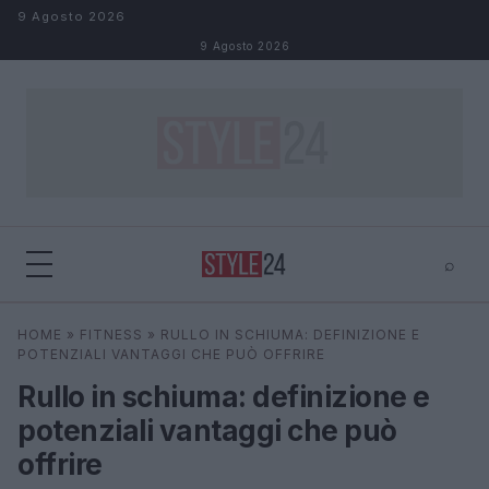
Salta al contenuto
9 Agosto 2026
9 Agosto 2026
⌕
×
⌕
HOME
»
FITNESS
»
RULLO IN SCHIUMA: DEFINIZIONE E
Cerca
POTENZIALI VANTAGGI CHE PUÒ OFFRIRE
Rullo in schiuma: definizione e
potenziali vantaggi che può
offrire