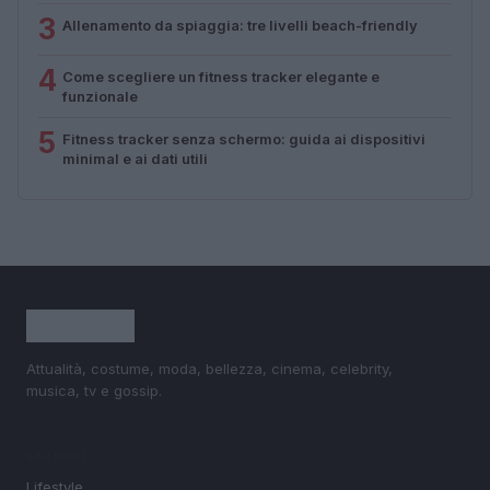
3
Allenamento da spiaggia: tre livelli beach-friendly
4
Come scegliere un fitness tracker elegante e
funzionale
5
Fitness tracker senza schermo: guida ai dispositivi
minimal e ai dati utili
Attualità, costume, moda, bellezza, cinema, celebrity,
musica, tv e gossip.
SEZIONI
Lifestyle