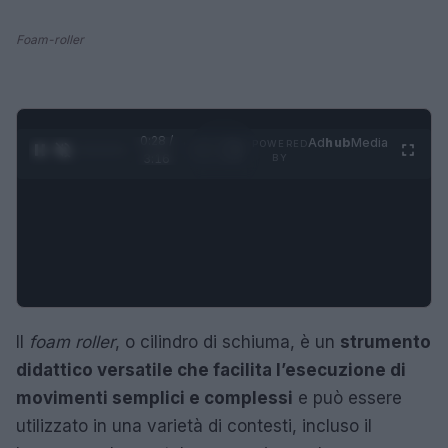
Foam-roller
0:29 /
Ad
hub
Media
POWERED
1
/
4
3:16
BY
Il
foam roller
, o cilindro di schiuma, è un
strumento
didattico versatile che facilita l’esecuzione di
movimenti semplici e complessi
e può essere
utilizzato in una varietà di contesti, incluso il