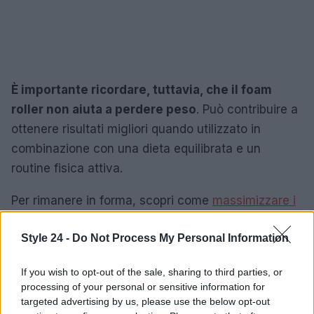
È importante ricordare, tuttavia, che il foam
roller non aiuta a perdere peso
. Può contribuire a
ottenere risultati migliori quando utilizzato in
combinazione con una dieta equilibrata e un
routine fisica attiva.
Per rimanere in forma, scopri come
massimizzare i
tuoi piegamenti sulle braccia
.
Style 24 -
Do Not Process My Personal Information
If you wish to opt-out of the sale, sharing to third parties, or
AUTORE
processing of your personal or sensitive information for
Redazione di style24
targeted advertising by us, please use the below opt-out