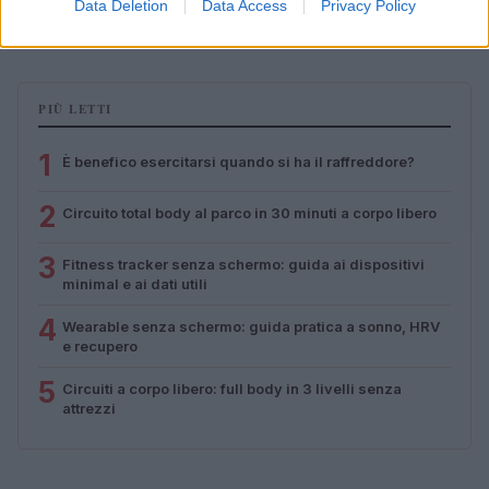
Data Deletion
Data Access
Privacy Policy
Cristian Castiglioni · 1 Ago 2026
PIÙ LETTI
1
È benefico esercitarsi quando si ha il raffreddore?
2
Circuito total body al parco in 30 minuti a corpo libero
3
Fitness tracker senza schermo: guida ai dispositivi
minimal e ai dati utili
4
Wearable senza schermo: guida pratica a sonno, HRV
e recupero
5
Circuiti a corpo libero: full body in 3 livelli senza
attrezzi