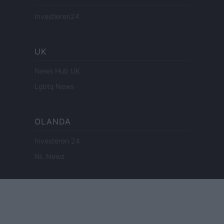
Investieren24
UK
News Hub UK
Lgbtq News
OLANDA
Investeren 24
NL Newz