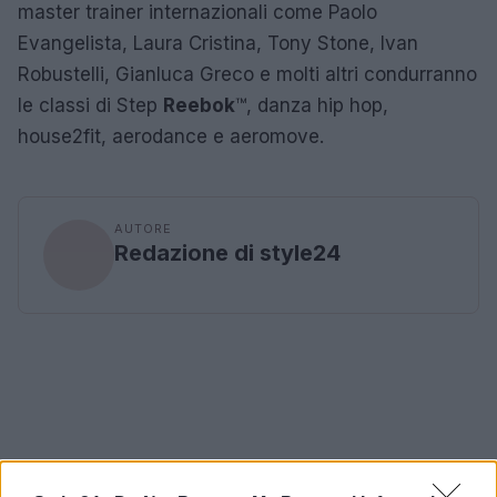
master trainer internazionali come Paolo
Evangelista, Laura Cristina, Tony Stone, Ivan
Robustelli, Gianluca Greco e molti altri condurranno
le classi di Step
Reebok
™, danza hip hop,
house2fit, aerodance e aeromove.
AUTORE
Redazione di style24