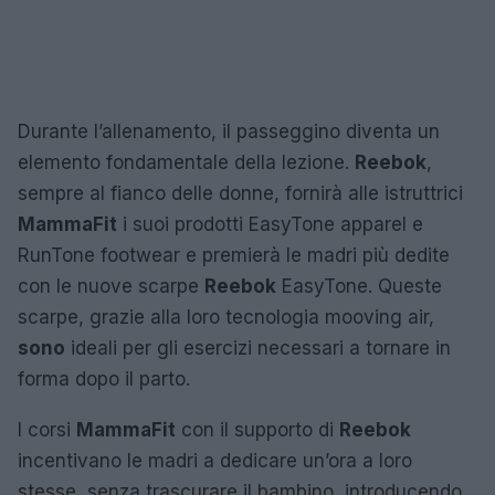
Durante l’allenamento, il passeggino diventa un
elemento fondamentale della lezione.
Reebok
,
sempre al fianco delle donne, fornirà alle istruttrici
MammaFit
i suoi prodotti EasyTone apparel e
RunTone footwear e premierà le madri più dedite
con le nuove scarpe
Reebok
EasyTone. Queste
scarpe, grazie alla loro tecnologia mooving air,
sono
ideali per gli esercizi necessari a tornare in
forma dopo il parto.
I corsi
MammaFit
con il supporto di
Reebok
incentivano le madri a dedicare un’ora a loro
stesse, senza trascurare il bambino, introducendo