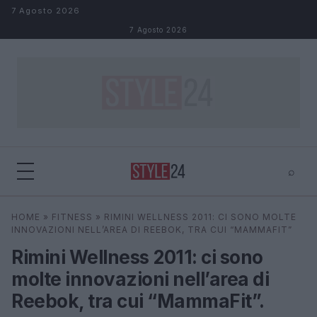
Salta al contenuto
7 Agosto 2026
7 Agosto 2026
⌕
×
⌕
HOME
»
FITNESS
»
RIMINI WELLNESS 2011: CI SONO MOLTE
Cerca
INNOVAZIONI NELL’AREA DI REEBOK, TRA CUI “MAMMAFIT”
Rimini Wellness 2011: ci sono
molte innovazioni nell’area di
Reebok, tra cui “MammaFit”.