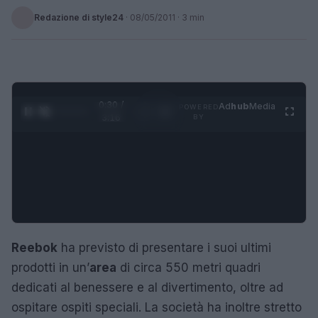
Redazione di style24
·
08/05/2011
· 3 min
0:30 /
Ad
hub
Media
POWERED
1
/
4
3:16
BY
Reebok
ha previsto di presentare i suoi ultimi
prodotti in un’
area
di circa 550 metri quadri
dedicati al benessere e al divertimento, oltre ad
ospitare ospiti speciali. La società ha inoltre stretto