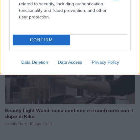
che tutti vogliono
related to security, including authentication
Matteo Pellegrino · 10 Ago 2026
functionality and fraud prevention, and other
user protection.
BELLEZZA
CONFIRM
Data Deletion
Data Access
Privacy Policy
Beauty Light Wand: cosa contiene e il confronto con il
dupe di Kiko
Camilla Fiore · 10 Ago 2026