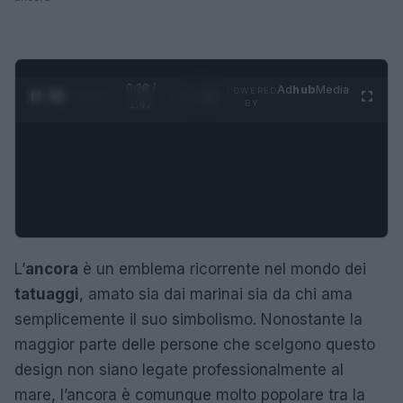
0:29 /
Ad
hub
Media
POWERED
1
/
4
1:47
BY
L’
ancora
è un emblema ricorrente nel mondo dei
tatuaggi
, amato sia dai marinai sia da chi ama
semplicemente il suo simbolismo. Nonostante la
maggior parte delle persone che scelgono questo
design non siano legate professionalmente al
mare, l’ancora è comunque molto popolare tra la