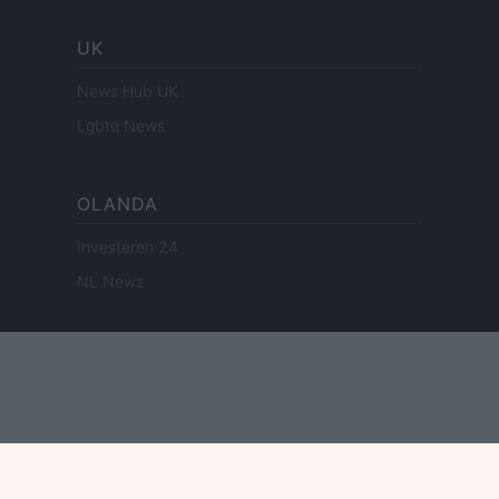
UK
News Hub UK
Lgbtq News
OLANDA
Investeren 24
NL Newz