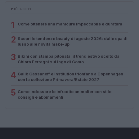
PIÙ LETTI
1
Come ottenere una manicure impeccabile e duratura
2
Scopri le tendenze beauty di agosto 2026: dalle spa di
lusso alle novità make-up
3
Bikini con stampa pitonata: il trend estivo scelto da
Chiara Ferragni sul lago di Como
4
Galib Gassanoff e Institution trionfano a Copenhagen
con la collezione Primavera/Estate 2027
5
Come indossare le infradito animalier con stile:
consigli e abbinamenti