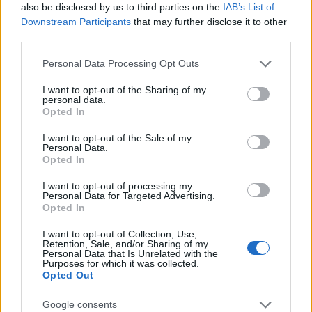
also be disclosed by us to third parties on the
IAB’s List of
Downstream Participants
that may further disclose it to other
third parties.
Please note that this website/app uses one or more Google
Personal Data Processing Opt Outs
services and may gather and store information including but
not limited to your visit or usage behaviour. You may click to
I want to opt-out of the Sharing of my
personal data.
grant or deny consent to Google and its third-party tags to
Opted In
use your data for below specified purposes in below Google
Continua a leggere
consent section.
I want to opt-out of the Sale of my
Personal Data.
Opted In
BELLEZZA
I want to opt-out of processing my
Personal Data for Targeted Advertising.
Opted In
I want to opt-out of Collection, Use,
Retention, Sale, and/or Sharing of my
Personal Data that Is Unrelated with the
Purposes for which it was collected.
Opted Out
Google consents