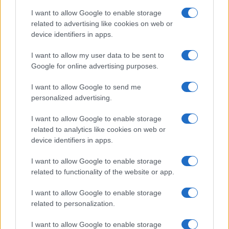
I want to allow Google to enable storage
related to advertising like cookies on web or
device identifiers in apps.
Makeup timeless effetto diva: base luminosa step-by-
step
I want to allow my user data to be sent to
Camilla Fiore · 10 Ago 2026
Google for online advertising purposes.
BELLEZZA
I want to allow Google to send me
personalized advertising.
I want to allow Google to enable storage
related to analytics like cookies on web or
device identifiers in apps.
I want to allow Google to enable storage
related to functionality of the website or app.
I want to allow Google to enable storage
related to personalization.
Il bikini effetto velluto di Hailey Bieber: il trend estivo
I want to allow Google to enable storage