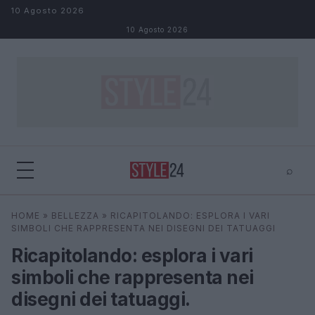
Salta al contenuto
10 Agosto 2026
10 Agosto 2026
⌕
×
⌕
HOME
»
BELLEZZA
»
RICAPITOLANDO: ESPLORA I VARI
Cerca
SIMBOLI CHE RAPPRESENTA NEI DISEGNI DEI TATUAGGI
Ricapitolando: esplora i vari
simboli che rappresenta nei
disegni dei tatuaggi.