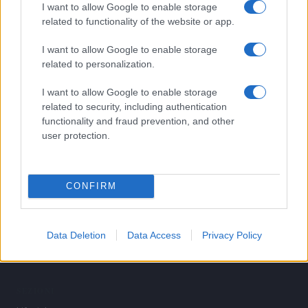
I want to allow Google to enable storage
3
Fitness tracker senza schermo: guida ai dispositivi
related to functionality of the website or app.
minimal e ai dati utili
I want to allow Google to enable storage
4
Wearable senza schermo: guida pratica a sonno, HRV
related to personalization.
e recupero
5
I want to allow Google to enable storage
Circuiti a corpo libero: full body in 3 livelli senza
attrezzi
related to security, including authentication
functionality and fraud prevention, and other
user protection.
CONFIRM
Data Deletion
Data Access
Privacy Policy
Attualità, costume, moda, bellezza, cinema, celebrity,
musica, tv e gossip.
SEZIONI