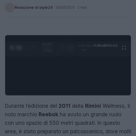
Redazione di style24
·
26/05/2011
· 2 min
0:28 /
Ad
hub
Media
POWERED
1
/
4
3:16
BY
Durante l’edizione del
2011
della
Rimini
Wellness, il
noto marchio
Reebok
ha avuto un grande ruolo
con uno spazio di 550 metri quadrati. In questo
area, è stato preparato un palcoscenico, dove molti