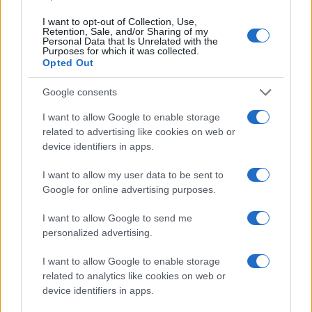
I want to opt-out of Collection, Use,
Retention, Sale, and/or Sharing of my
Personal Data that Is Unrelated with the
Purposes for which it was collected.
Opted Out
Google consents
I want to allow Google to enable storage
related to advertising like cookies on web or
device identifiers in apps.
Circuito total body al parco in 30 minuti a corpo libero
Cristian Castiglioni · 1 Ago 2026
I want to allow my user data to be sent to
Google for online advertising purposes.
I want to allow Google to send me
PIÙ LETTI
personalized advertising.
1
È benefico esercitarsi quando si ha il raffreddore?
I want to allow Google to enable storage
related to analytics like cookies on web or
device identifiers in apps.
2
Circuito total body al parco in 30 minuti a corpo libero