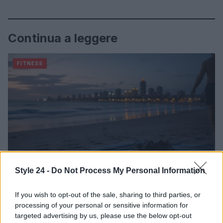
Continua a leggere
FITNESS
Style 24 -
Do Not Process My Personal Information
If you wish to opt-out of the sale, sharing to third parties, or
Allenamento da spiaggia: tre livelli beach-friendly
processing of your personal or sensitive information for
Camilla Fiore · 7 Ago 2026
targeted advertising by us, please use the below opt-out