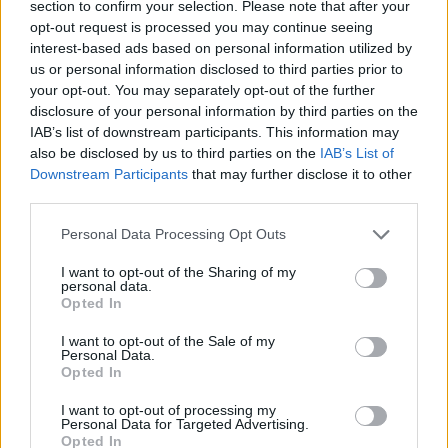
section to confirm your selection. Please note that after your
opt-out request is processed you may continue seeing
FITNESS
interest-based ads based on personal information utilized by
us or personal information disclosed to third parties prior to
your opt-out. You may separately opt-out of the further
disclosure of your personal information by third parties on the
IAB’s list of downstream participants. This information may
also be disclosed by us to third parties on the
IAB’s List of
Downstream Participants
that may further disclose it to other
third parties.
Please note that this website/app uses one or more Google
Personal Data Processing Opt Outs
services and may gather and store information including but
not limited to your visit or usage behaviour. You may click to
I want to opt-out of the Sharing of my
personal data.
grant or deny consent to Google and its third-party tags to
Opted In
Wearable senza schermo: guida pratica a sonno, HRV
use your data for below specified purposes in below Google
e recupero
consent section.
I want to opt-out of the Sale of my
Cristian Castiglioni · 1 Ago 2026
Personal Data.
Opted In
FITNESS
I want to opt-out of processing my
Personal Data for Targeted Advertising.
Opted In