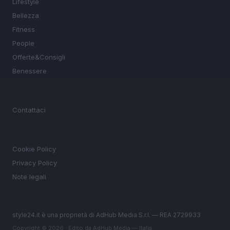
Lifestyle
Bellezza
Fitness
People
Offerte&Consigli
Benessere
MAGAZINE
Contattaci
LEGALE
Cookie Policy
Privacy Policy
Note legali
style24.it è una proprietà di AdHub Media S.r.l. — REA 2729933
Copyright © 2026 · Edito da AdHub Media — Italia