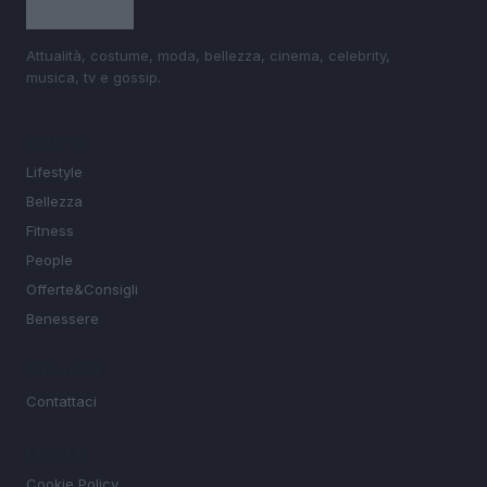
Attualità, costume, moda, bellezza, cinema, celebrity,
musica, tv e gossip.
SEZIONI
Lifestyle
Bellezza
Fitness
People
Offerte&Consigli
Benessere
MAGAZINE
Contattaci
LEGALE
Cookie Policy