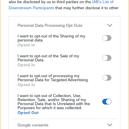
also be disclosed by us to third parties on the
IAB’s List of
Downstream Participants
that may further disclose it to other
third parties.
Please note that this website/app uses one or more Google
Personal Data Processing Opt Outs
Wearable senza schermo: guida pratica a sonno, HRV
services and may gather and store information including but
e recupero
not limited to your visit or usage behaviour. You may click to
I want to opt-out of the Sharing of my
Cristian Castiglioni · 1 Ago 2026
personal data.
grant or deny consent to Google and its third-party tags to
Opted In
use your data for below specified purposes in below Google
FITNESS
consent section.
I want to opt-out of the Sale of my
Personal Data.
Opted In
I want to opt-out of processing my
Personal Data for Targeted Advertising.
Opted In
I want to opt-out of Collection, Use,
Retention, Sale, and/or Sharing of my
Personal Data that Is Unrelated with the
Purposes for which it was collected.
Opted Out
Google consents