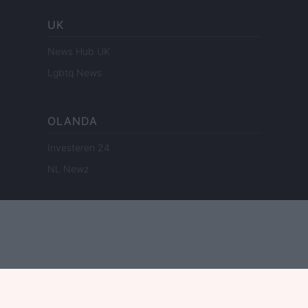
UK
News Hub UK
Lgbtq News
OLANDA
Investeren 24
NL Newz