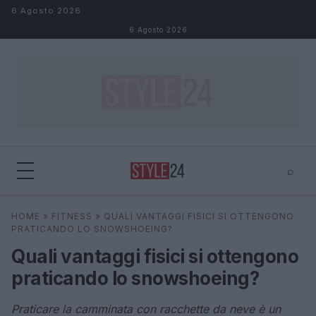
Salta al contenuto
6 Agosto 2026
6 Agosto 2026
⌕
×
⌕
HOME
»
FITNESS
»
QUALI VANTAGGI FISICI SI OTTENGONO
Cerca
PRATICANDO LO SNOWSHOEING?
Quali vantaggi fisici si ottengono
praticando lo snowshoeing?
Praticare la camminata con racchette da neve è un