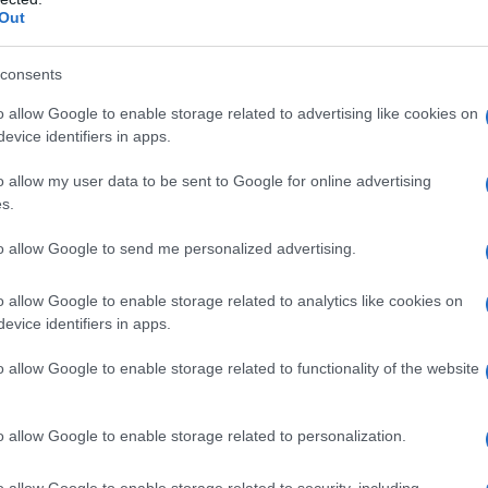
Out
l decadimento cellulare e quindi prevengono
achi, si può quindi ridurre e prevenire la
consents
che minimizzare le
discromie
cutanee. Sono
o allow Google to enable storage related to advertising like cookies on
ffetto da
acne
.
evice identifiers in apps.
o allow my user data to be sent to Google for online advertising
ella cellulite
s.
ntenuto di potassio, il che è benefico per il
to allow Google to send me personalized advertising.
i aiutano a
espellere l’acqua in eccesso
,
o allow Google to enable storage related to analytics like cookies on
accumulo di
ritenzione idrica
. E’ evidente quindi
evice identifiers in apps.
astare problemi estetici come la cellulite.
o allow Google to enable storage related to functionality of the website
te la loro stagione, ma è importante non
engono molti zuccheri.
o allow Google to enable storage related to personalization.
o allow Google to enable storage related to security, including