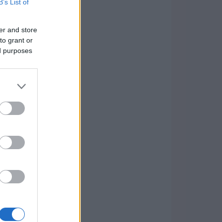
B’s List of
er and store
to grant or
ed purposes