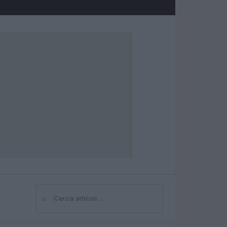
⌕
Cerca