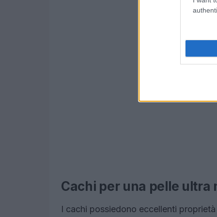
authenti
Cachi per una pelle ultra
I cachi possiedono eccellenti proprietà 