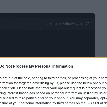
Ad
hub
Media
POWERED BY
Do Not Process My Personal Information
no molto apprezzati per il loro gusto dolce.
i semplici, non dovrebbero essere consumati in
to opt-out of the sale, sharing to third parties, or processing of your per
formation for targeted advertising by us, please use the below opt-out s
ate possono offrire diversi benefici per
r selection. Please note that after your opt-out request is processed y
vantaggiose per la pelle: parliamo ora dei più
eing interest-based ads based on personal information utilized by us or
disclosed to third parties prior to your opt-out. You may separately opt-
losure of your personal information by third parties on the IAB’s list of