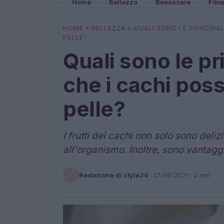
Home
Bellezza
Benessere
Fitn
HOME
»
BELLEZZA
»
QUALI SONO LE PRINCIPAL
PELLE?
Quali sono le pr
che i cachi poss
pelle?
I frutti dei cachi non solo sono deli
all'organismo. Inoltre, sono vantaggi
Redazione di style24
·
17/06/2021
· 2 min