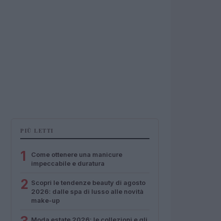
PIÙ LETTI
1
Come ottenere una manicure
impeccabile e duratura
2
Scopri le tendenze beauty di agosto
2026: dalle spa di lusso alle novità
make-up
Moda estate 2026: le collezioni e gli