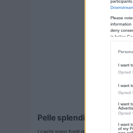
participants
Downstream 
Please note
information 
deny consent
in below Go
Persona
I want t
Opted 
I want t
Opted 
I want 
Advertis
Opted 
Pelle splendida con i cach
I want t
of my P
I cachi sono fonti ricche di vitamina A
was col