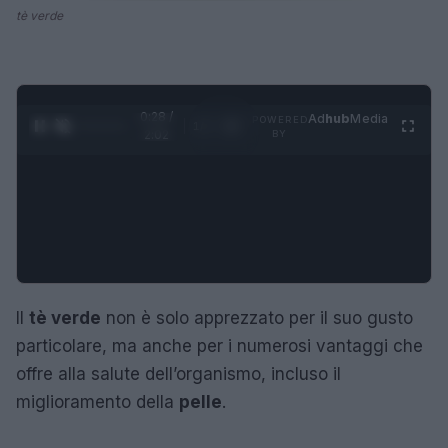
tè verde
0:28 /
Ad
hub
Media
POWERED
1
/
4
2:02
BY
Il
tè verde
non è solo apprezzato per il suo gusto
particolare, ma anche per i numerosi vantaggi che
offre alla salute dell’organismo, incluso il
miglioramento della
pelle
.