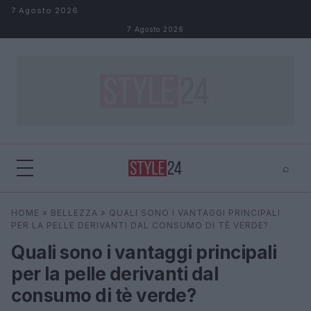
Salta al contenuto
7 Agosto 2026
7 Agosto 2026
⌕
×
⌕
HOME
»
BELLEZZA
»
QUALI SONO I VANTAGGI PRINCIPALI
Cerca
PER LA PELLE DERIVANTI DAL CONSUMO DI TÈ VERDE?
Quali sono i vantaggi principali
per la pelle derivanti dal
consumo di tè verde?