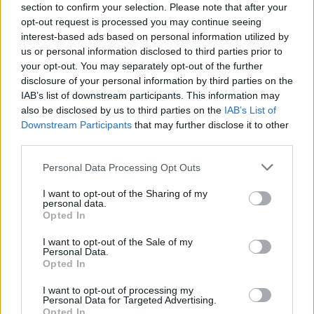
section to confirm your selection. Please note that after your
opt-out request is processed you may continue seeing
interest-based ads based on personal information utilized by
Continua a leggere
us or personal information disclosed to third parties prior to
your opt-out. You may separately opt-out of the further
disclosure of your personal information by third parties on the
BELLEZZA
IAB’s list of downstream participants. This information may
also be disclosed by us to third parties on the
IAB’s List of
Downstream Participants
that may further disclose it to other
third parties.
Please note that this website/app uses one or more Google
Personal Data Processing Opt Outs
services and may gather and store information including but
not limited to your visit or usage behaviour. You may click to
I want to opt-out of the Sharing of my
personal data.
grant or deny consent to Google and its third-party tags to
Opted In
use your data for below specified purposes in below Google
consent section.
I want to opt-out of the Sale of my
Personal Data.
Opted In
Emma trasforma il bikini animalier in un must-have
glamour
I want to opt-out of processing my
Personal Data for Targeted Advertising.
Cristian Castiglioni · 7 Ago 2026
Opted In