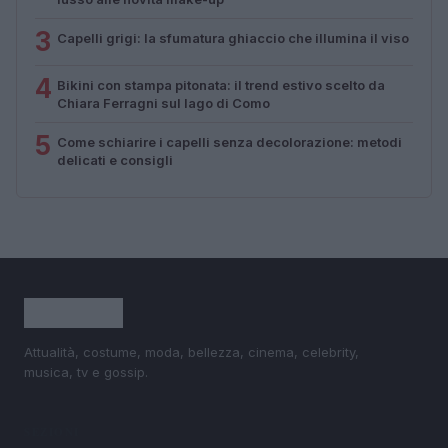
3
Capelli grigi: la sfumatura ghiaccio che illumina il viso
4
Bikini con stampa pitonata: il trend estivo scelto da
Chiara Ferragni sul lago di Como
5
Come schiarire i capelli senza decolorazione: metodi
delicati e consigli
Attualità, costume, moda, bellezza, cinema, celebrity,
musica, tv e gossip.
SEZIONI