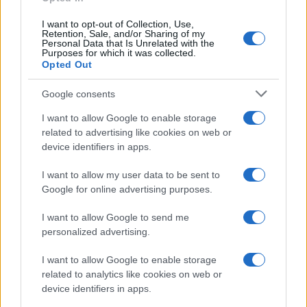
I want to opt-out of Collection, Use,
BELLEZZA
Retention, Sale, and/or Sharing of my
Personal Data that Is Unrelated with the
Purposes for which it was collected.
Opted Out
Google consents
I want to allow Google to enable storage
related to advertising like cookies on web or
device identifiers in apps.
I want to allow my user data to be sent to
Google for online advertising purposes.
Milano ospita una mostra sul contrasto tra ideale e
I want to allow Google to send me
reale nell’arte rinascimentale
personalized advertising.
Camilla Fiore · 7 Ago 2026
I want to allow Google to enable storage
related to analytics like cookies on web or
BELLEZZA
device identifiers in apps.