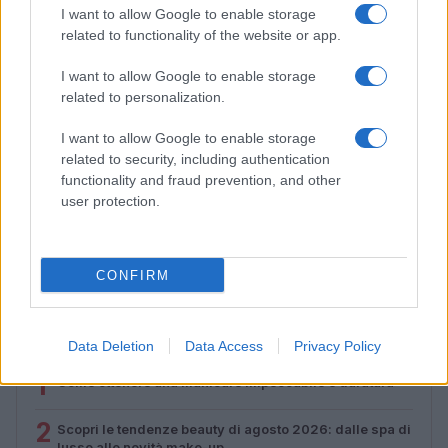
I want to allow Google to enable storage
related to functionality of the website or app.
I want to allow Google to enable storage
related to personalization.
I want to allow Google to enable storage
related to security, including authentication
functionality and fraud prevention, and other
user protection.
Come ottenere labbra perfette con il metodo gym lips
Cristian Castiglioni · 7 Ago 2026
CONFIRM
PIÙ LETTI
Data Deletion
Data Access
Privacy Policy
1
Come ottenere una manicure impeccabile e duratura
2
Scopri le tendenze beauty di agosto 2026: dalle spa di
lusso alle novità make-up