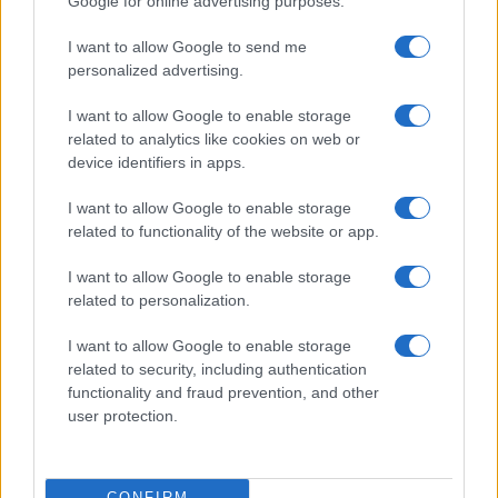
Google for online advertising purposes.
I want to allow Google to send me
personalized advertising.
I want to allow Google to enable storage
Come preservare il colore dei capelli in estate:
related to analytics like cookies on web or
consigli di Niky Epi di Aldo Coppola
device identifiers in apps.
Cristian Castiglioni · 6 Ago 2026
I want to allow Google to enable storage
related to functionality of the website or app.
PIÙ LETTI
I want to allow Google to enable storage
related to personalization.
1
Come ottenere una manicure impeccabile e duratura
I want to allow Google to enable storage
2
Scopri le tendenze beauty di agosto 2026: dalle spa di
related to security, including authentication
lusso alle novità make-up
functionality and fraud prevention, and other
user protection.
3
Capelli grigi: la sfumatura ghiaccio che illumina il viso
4
Bikini con stampa pitonata: il trend estivo scelto da
CONFIRM