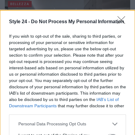
BELLEZZA
Style 24 -
Do Not Process My Personal Information
If you wish to opt-out of the sale, sharing to third parties, or
processing of your personal or sensitive information for
targeted advertising by us, please use the below opt-out
section to confirm your selection. Please note that after your
opt-out request is processed you may continue seeing
interest-based ads based on personal information utilized by
us or personal information disclosed to third parties prior to
your opt-out. You may separately opt-out of the further
disclosure of your personal information by third parties on the
Come ottenere labbra perfette con il metodo gym lips
IAB’s list of downstream participants. This information may
Cristian Castiglioni · 7 Ago 2026
also be disclosed by us to third parties on the
IAB’s List of
Downstream Participants
that may further disclose it to other
BELLEZZA
third parties.
Please note that this website/app uses one or more Google
Personal Data Processing Opt Outs
services and may gather and store information including but