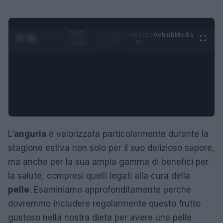
0:21 /
Ad
hub
Media
POWERED
1
/
4
3:16
BY
L’
anguria
è valorizzata particolarmente durante la
stagione estiva non solo per il suo delizioso sapore,
ma anche per la sua ampia gamma di benefici per
la salute, compresi quelli legati alla cura della
pelle
. Esaminiamo approfonditamente perché
dovremmo includere regolarmente questo frutto
gustoso nella nostra dieta per avere una pelle