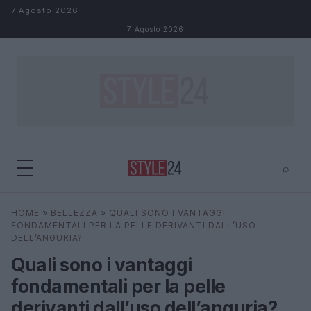
Salta al contenuto
7 Agosto 2026
7 Agosto 2026
⌕
×
⌕
HOME
»
BELLEZZA
»
QUALI SONO I VANTAGGI
Cerca
FONDAMENTALI PER LA PELLE DERIVANTI DALL’USO
DELL’ANGURIA?
Quali sono i vantaggi
fondamentali per la pelle
derivanti dall’uso dell’anguria?