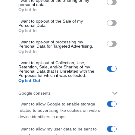
not limited to your visit or usage behaviour. You may click to
I want to opt-out of the Sharing of my
personal data.
grant or deny consent to Google and its third-party tags to
Opted In
use your data for below specified purposes in below Google
consent section.
I want to opt-out of the Sale of my
Personal Data.
Opted In
I want to opt-out of processing my
Personal Data for Targeted Advertising.
Opted In
Come indossare le infradito animalier con stile:
I want to opt-out of Collection, Use,
consigli e abbinamenti
Retention, Sale, and/or Sharing of my
Cristian Castiglioni · 6 Ago 2026
Personal Data that Is Unrelated with the
Purposes for which it was collected.
Opted Out
BELLEZZA
Google consents
I want to allow Google to enable storage
related to advertising like cookies on web or
device identifiers in apps.
I want to allow my user data to be sent to