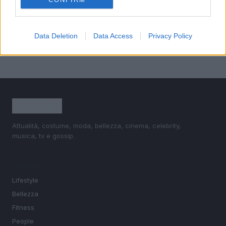
Chiara Ferragni sul lago di Como
5
Come schiarire i capelli senza decolorazione: metodi
delicati e consigli
Data Deletion
Data Access
Privacy Policy
Attualità, costume, moda, bellezza, cinema, celebrity,
musica, tv e gossip.
SEZIONI
Lifestyle
Bellezza
Fitness
People