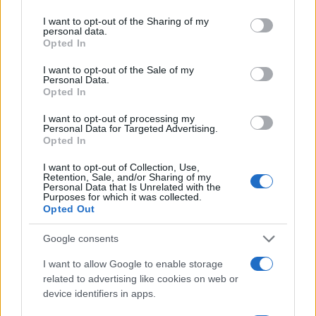
Continua a leggere
services and may gather and store information including but
not limited to your visit or usage behaviour. You may click to
I want to opt-out of the Sharing of my
personal data.
grant or deny consent to Google and its third-party tags to
Opted In
FITNESS
use your data for below specified purposes in below Google
consent section.
I want to opt-out of the Sale of my
Personal Data.
Opted In
I want to opt-out of processing my
Personal Data for Targeted Advertising.
Opted In
I want to opt-out of Collection, Use,
Retention, Sale, and/or Sharing of my
Personal Data that Is Unrelated with the
Purposes for which it was collected.
Opted Out
Google consents
Diana Bianchedi capodelegazione della Nazionale:
perché è una scelta storica
I want to allow Google to enable storage
Matteo Pellegrino · 10 Ago 2026
related to advertising like cookies on web or
device identifiers in apps.
FITNESS