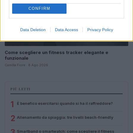
CONFIRM
Data Deletion
Data Access
Privacy Policy
Come scegliere un fitness tracker elegante e
funzionale
Camilla Fiore · 8 Ago 2026
PIÙ LETTI
1
È benefico esercitarsi quando si ha il raffreddore?
2
Allenamento da spiaggia: tre livelli beach-friendly
3
Smartband o smartwatch: come scegliere il fitness