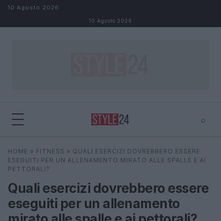
Salta al contenuto
10 Agosto 2026
10 Agosto 2026
⌕
×
⌕
HOME
»
FITNESS
»
QUALI ESERCIZI DOVREBBERO ESSERE
Cerca
ESEGUITI PER UN ALLENAMENTO MIRATO ALLE SPALLE E AI
PETTORALI?
Quali esercizi dovrebbero essere
eseguiti per un allenamento
mirato alle spalle e ai pettorali?