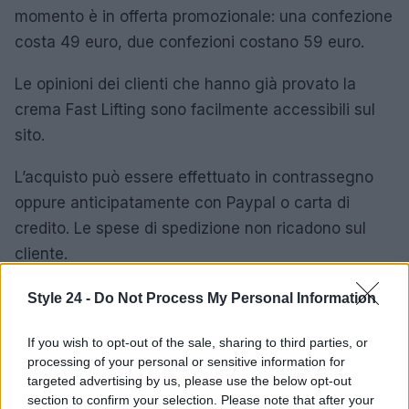
momento è in offerta promozionale: una confezione
costa 49 euro, due confezioni costano 59 euro.
Le opinioni dei clienti che hanno già provato la
crema Fast Lifting sono facilmente accessibili sul
sito.
L’acquisto può essere effettuato in contrassegno
oppure anticipatamente con Paypal o carta di
credito. Le spese di spedizione non ricadono sul
cliente.
Style 24 -
Do Not Process My Personal Information
AUTORE
If you wish to opt-out of the sale, sharing to third parties, or
Redazione di style24
processing of your personal or sensitive information for
targeted advertising by us, please use the below opt-out
section to confirm your selection. Please note that after your