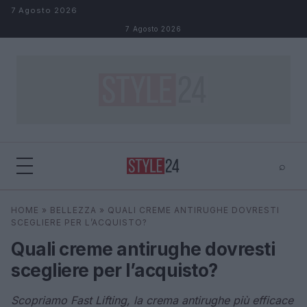
Salta al contenuto
7 Agosto 2026
7 Agosto 2026
⌕
×
⌕
HOME
»
BELLEZZA
»
QUALI CREME ANTIRUGHE DOVRESTI
Cerca
SCEGLIERE PER L’ACQUISTO?
Quali creme antirughe dovresti
scegliere per l’acquisto?
Scopriamo Fast Lifting, la crema antirughe più efficace