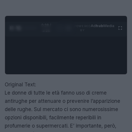
0:29 /
Ad
hub
Media
POWERED
1
/
4
3:16
BY
Original Text:
Le donne di tutte le età fanno uso di creme
antirughe per attenuare o prevenire l’apparizione
delle rughe. Sul mercato ci sono numerosissime
opzioni disponibili, facilmente reperibili in
profumerie o supermercati. E’ importante, però,