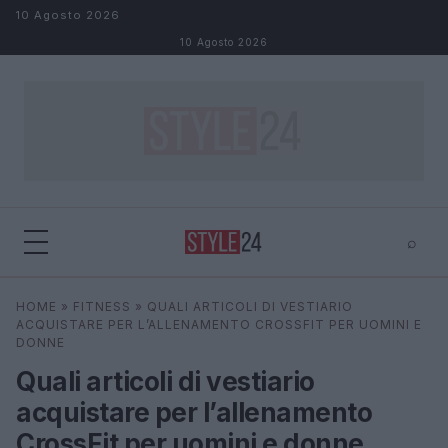
Salta al contenuto
10 Agosto 2026
10 Agosto 2026
⌕
×
⌕
HOME
»
FITNESS
»
QUALI ARTICOLI DI VESTIARIO
Cerca
ACQUISTARE PER L’ALLENAMENTO CROSSFIT PER UOMINI E
DONNE
Quali articoli di vestiario
acquistare per l’allenamento
CrossFit per uomini e donne.