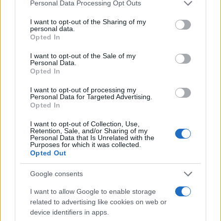
Please note that this website/app uses one or more Google
Personal Data Processing Opt Outs
services and may gather and store information including but
Continua a leggere
not limited to your visit or usage behaviour. You may click to
I want to opt-out of the Sharing of my
personal data.
grant or deny consent to Google and its third-party tags to
Opted In
FITNESS
use your data for below specified purposes in below Google
consent section.
I want to opt-out of the Sale of my
Personal Data.
Opted In
I want to opt-out of processing my
Personal Data for Targeted Advertising.
Opted In
I want to opt-out of Collection, Use,
Retention, Sale, and/or Sharing of my
Personal Data that Is Unrelated with the
Purposes for which it was collected.
Opted Out
Google consents
Diana Bianchedi capodelegazione della Nazionale:
perché è una scelta storica
I want to allow Google to enable storage
Matteo Pellegrino · 10 Ago 2026
related to advertising like cookies on web or
device identifiers in apps.
FITNESS