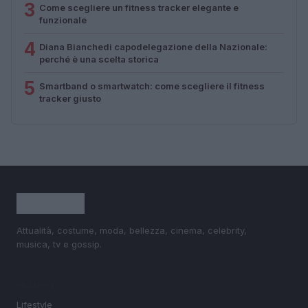
3
Come scegliere un fitness tracker elegante e
funzionale
4
Diana Bianchedi capodelegazione della Nazionale:
perché è una scelta storica
5
Smartband o smartwatch: come scegliere il fitness
tracker giusto
Attualità, costume, moda, bellezza, cinema, celebrity,
musica, tv e gossip.
SEZIONI
Lifestyle