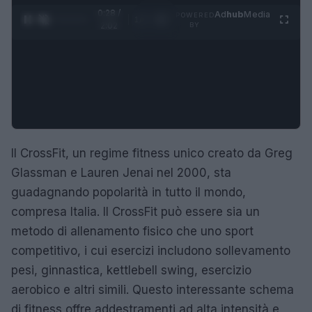
0:28 /
Ad
hub
Media
POWERED
1
/
4
2:02
BY
Il CrossFit, un regime fitness unico creato da Greg
Glassman e Lauren Jenai nel 2000, sta
guadagnando popolarità in tutto il mondo,
compresa Italia. Il CrossFit può essere sia un
metodo di allenamento fisico che uno sport
competitivo, i cui esercizi includono sollevamento
pesi, ginnastica, kettlebell swing, esercizio
aerobico e altri simili. Questo interessante schema
di fitness offre addestramenti ad alta intensità e