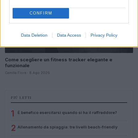
CONFIRM
Data Deletion
Data Access
Privacy Policy
Come scegliere un fitness tracker elegante e
funzionale
Camilla Fiore · 8 Ago 2026
PIÙ LETTI
1
È benefico esercitarsi quando si ha il raffreddore?
2
Allenamento da spiaggia: tre livelli beach-friendly