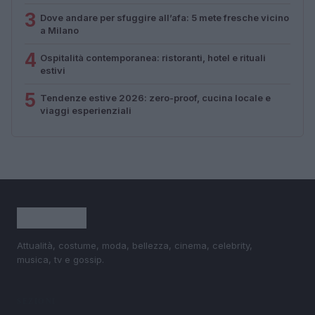
3
Dove andare per sfuggire all’afa: 5 mete fresche vicino
a Milano
4
Ospitalità contemporanea: ristoranti, hotel e rituali
estivi
5
Tendenze estive 2026: zero-proof, cucina locale e
viaggi esperienziali
Attualità, costume, moda, bellezza, cinema, celebrity,
musica, tv e gossip.
SEZIONI