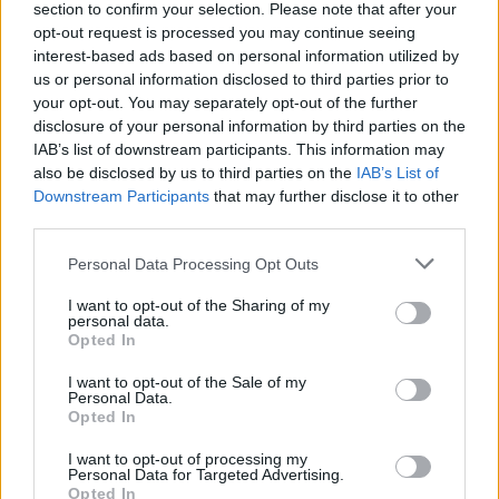
section to confirm your selection. Please note that after your
pelle, creando un contrasto che parla
opt-out request is processed you may continue seeing
interest-based ads based on personal information utilized by
direttamente all’anima di chi indossa.
us or personal information disclosed to third parties prior to
your opt-out. You may separately opt-out of the further
In conclusione, il secondo giorno della
Milano
disclosure of your personal information by third parties on the
Fashion Week ha messo in evidenza il potere
IAB’s list of downstream participants. This information may
della moda di raccontare storie, esprimere stati
also be disclosed by us to third parties on the
IAB’s List of
Downstream Participants
that may further disclose it to other
d’animo e incarnare tendenze in continua
third parties.
evoluzione. Con collezioni che spaziano
Please note that this website/app uses one or more Google
Personal Data Processing Opt Outs
dall’eleganza al surrealismo, il palcoscenico
services and may gather and store information including but
milanese continua a dimostrarsi un crocevia di
not limited to your visit or usage behaviour. You may click to
I want to opt-out of the Sharing of my
personal data.
creatività e innovazione.
grant or deny consent to Google and its third-party tags to
Opted In
use your data for below specified purposes in below Google
consent section.
I want to opt-out of the Sale of my
Personal Data.
Opted In
AUTORE
Staff
I want to opt-out of processing my
Personal Data for Targeted Advertising.
Opted In