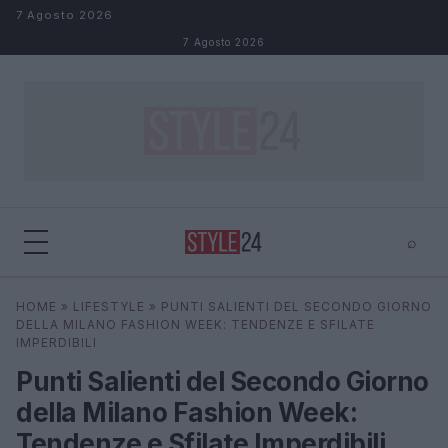
Salta al contenuto
7 Agosto 2026
7 Agosto 2026
⌕
×
⌕
HOME
»
LIFESTYLE
»
PUNTI SALIENTI DEL SECONDO GIORNO
Cerca
DELLA MILANO FASHION WEEK: TENDENZE E SFILATE
IMPERDIBILI
Punti Salienti del Secondo Giorno
della Milano Fashion Week:
Tendenze e Sfilate Imperdibili