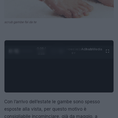
scrub gambe fai da te
0:29 /
Ad
hub
Media
POWERED
1
/
4
3:16
BY
Con l’arrivo dell’estate le gambe sono spesso
esposte alla vista, per questo motivo è
consigliabile incominciare, già da maggio, a