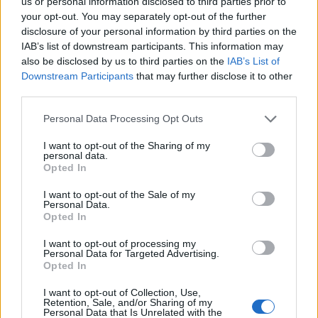
us or personal information disclosed to third parties prior to
[easyazon_infoblock align=”none”
your opt-out. You may separately opt-out of the further
disclosure of your personal information by third parties on the
identifier=”B08237SSY8″ locale=”IT”
IAB’s list of downstream participants. This information may
tag=”tuobenessere.it-21″]
also be disclosed by us to third parties on the
IAB’s List of
Downstream Participants
that may further disclose it to other
[easyazon_infoblock align=”none”
third parties.
identifier=”B01N7TS2HI” locale=”IT”
Please note that this website/app uses one or more Google
Personal Data Processing Opt Outs
tag=”tuobenessere.it-21″]
services and may gather and store information including but
not limited to your visit or usage behaviour. You may click to
I want to opt-out of the Sharing of my
personal data.
grant or deny consent to Google and its third-party tags to
Opted In
use your data for below specified purposes in below Google
AUTORE
consent section.
I want to opt-out of the Sale of my
Redazione di style24
Personal Data.
Opted In
I want to opt-out of processing my
Personal Data for Targeted Advertising.
Opted In
I want to opt-out of Collection, Use,
Retention, Sale, and/or Sharing of my
Personal Data that Is Unrelated with the