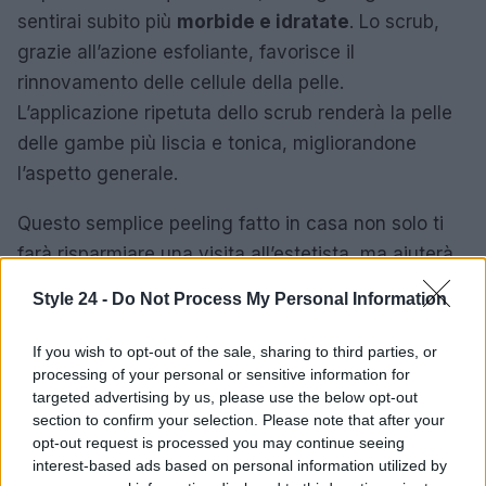
sentirai subito più
morbide e idratate
. Lo scrub,
grazie all’azione esfoliante, favorisce il
rinnovamento delle cellule della pelle.
L’applicazione ripetuta dello scrub renderà la pelle
delle gambe più liscia e tonica, migliorandone
l’aspetto generale.
Questo semplice peeling fatto in casa non solo ti
farà risparmiare una visita all’estetista, ma aiuterà
anche a sbarazzarti dei fastidiosi peli incarniti,
Style 24 -
Do Not Process My Personal Information
garantendoti una depilazione più efficace.
If you wish to opt-out of the sale, sharing to third parties, or
Un promemoria: su Amazon è possibile acquistare
processing of your personal or sensitive information for
prodotti per lo scrub delle gambe. Qui sotto trovi
targeted advertising by us, please use the below opt-out
section to confirm your selection. Please note that after your
alcuni dei prodotti più popolari e apprezzati dalla
opt-out request is processed you may continue seeing
community:
interest-based ads based on personal information utilized by