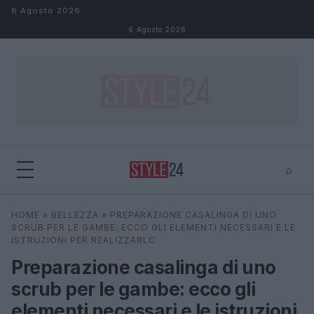
Salta al contenuto
6 Agosto 2026
6 Agosto 2026
⌕
×
⌕
HOME
»
BELLEZZA
»
PREPARAZIONE CASALINGA DI UNO
Cerca
SCRUB PER LE GAMBE: ECCO GLI ELEMENTI NECESSARI E LE
ISTRUZIONI PER REALIZZARLO
Preparazione casalinga di uno
scrub per le gambe: ecco gli
elementi necessari e le istruzioni