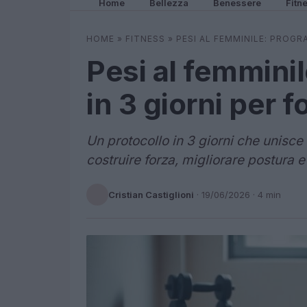
Home
Bellezza
Benessere
Fitn
HOME
»
FITNESS
»
PESI AL FEMMINILE: PROGR
Pesi al femmini
in 3 giorni per 
Un protocollo in 3 giorni che unisce 
costruire forza, migliorare postura e
Cristian Castiglioni
·
19/06/2026
· 4 min