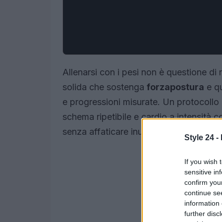
Allenarsi con i pesi non è questione di 
solida che sostenga
forza
postura
e qu
e progressioni misurate. Un protocollo 
schema ripetibile e cardio a intensità con
senza affaticare inutilmente articolazi
Style 24 -
If you wish 
sensitive in
confirm you
continue se
information 
further disc