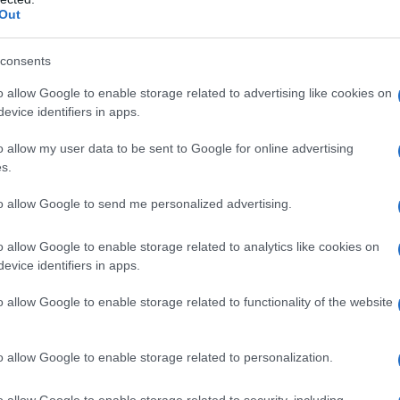
Out
ttamenti che vanno oltre l’estetica. La
forza
i quotidiani, mentre il controllo del movimento
consents
 stabili, bacino neutro e catene muscolari
o allow Google to enable storage related to advertising like cookies on
lari allenano il sistema nel suo insieme, evitando
evice identifiers in apps.
la
prevenzione infortuni
nasce da due pilastri:
o allow my user data to be sent to Google for online advertising
. A completare il quadro, un cardio a bassa
s.
 sottrarre energie al recupero, favorendo un
to allow Google to send me personalized advertising.
po settimana.
o allow Google to enable storage related to analytics like cookies on
evice identifiers in apps.
eginner in 3 giorni
o allow Google to enable storage related to functionality of the website
s. lunedì, mercoledì, venerdì), 50-65 minuti
ilità
e attivazione, 30-40 minuti di
pattern
o allow Google to enable storage related to personalization.
finisher leggeri. Calibrare i carichi su uno sforzo
sempre 2-3 ripetizioni in riserva. Recuperi tra
o allow Google to enable storage related to security, including