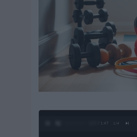
0:28 / 1:47
1
/
4