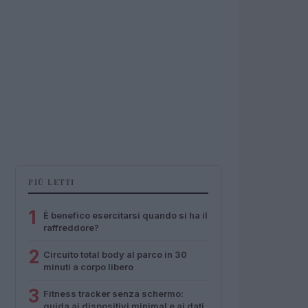
PIÙ LETTI
1
È benefico esercitarsi quando si ha il
raffreddore?
2
Circuito total body al parco in 30
minuti a corpo libero
3
Fitness tracker senza schermo:
guida ai dispositivi minimal e ai dati