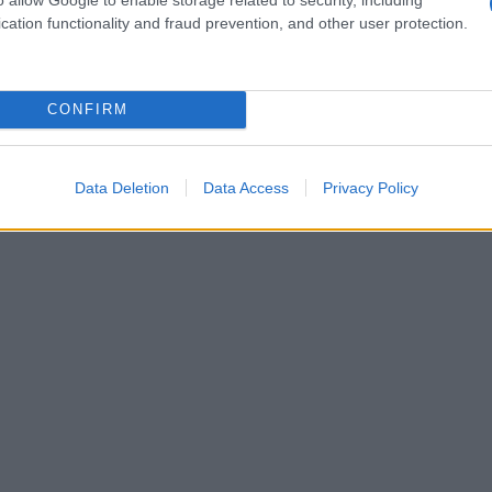
cation functionality and fraud prevention, and other user protection.
, 90-150 secondi sui movimenti principali.
ne ridurre volume o carico del 20-30% per una
ca. Il cardio a bassa intensità si posiziona dopo
CONFIRM
Data Deletion
Data Access
Privacy Policy