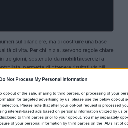
numeri sul bilanciere, ma di costruire una base
alità di vita. Per chi inizia, servono regole chiare
in tre giorni, sostenuto da
mobilità
esercizi a
trollata, permette di ottenere risultati visibili
oni e sistema nervoso.
Do Not Process My Personal Information
to opt-out of the sale, sharing to third parties, or processing of your per
formation for targeted advertising by us, please use the below opt-out s
r selection. Please note that after your opt-out request is processed y
eing interest-based ads based on personal information utilized by us or
disclosed to third parties prior to your opt-out. You may separately opt-
losure of your personal information by third parties on the IAB’s list of