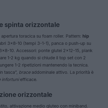
e spinta orizzontale
 apertura toracica su foam roller. Pattern:
hip
bri 3×8-10 (tempi 3-1-1), panca o push-up su
3×8-10. Accessori: ponte glutei 2×12-15, plank
re 1-2 kg quando si chiude il top set con 2
ggiungere 1-2 ripetizioni mantenendo la tecnica.
in tasca”,
brace
addominale attivo. La priorità è
 infortuni
efficace.
azione orizzontale
stito, attivazione medio gluteo con miniband.