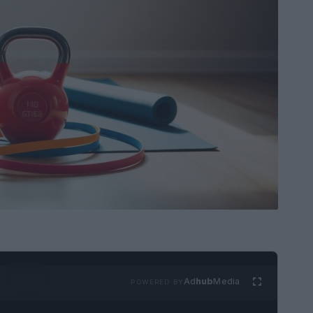
Ad
hub
Media
POWERED BY