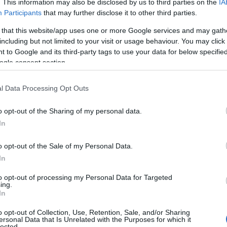
. This information may also be disclosed by us to third parties on the
IA
Participants
that may further disclose it to other third parties.
 that this website/app uses one or more Google services and may gath
including but not limited to your visit or usage behaviour. You may click 
 to Google and its third-party tags to use your data for below specifi
ogle consent section.
l Data Processing Opt Outs
o opt-out of the Sharing of my personal data.
In
mentali
—accosciata, cerniera d’anca, spinte e
ducono il rischio di errori. Il tutto con cicli di
o opt-out of the Sale of my Personal Data.
in sicurezza. La ricompensa è un corpo che si
In
meglio: una forma di longevità pratica e
to opt-out of processing my Personal Data for Targeted
ing.
In
o opt-out of Collection, Use, Retention, Sale, and/or Sharing
rza, densità e postura
ersonal Data that Is Unrelated with the Purposes for which it
lected.