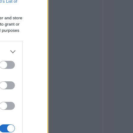
B’s List of
er and store
to grant or
ed purposes