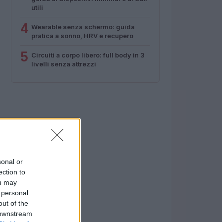
utili
4
Wearable senza schermo: guida
pratica a sonno, HRV e recupero
5
Circuiti a corpo libero: full body in 3
livelli senza attrezzi
sonal or
ection to
ou may
 personal
out of the
 downstream