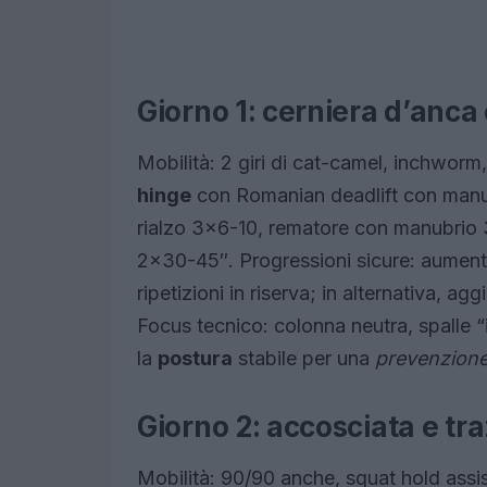
Giorno 1: cerniera d’anca 
Mobilità: 2 giri di cat-camel, inchworm,
hinge
con Romanian deadlift con manu
rialzo 3×6-10, rematore con manubrio 
2×30-45″. Progressioni sicure: aumenta
ripetizioni in riserva; in alternativa, a
Focus tecnico: colonna neutra, spalle “
la
postura
stabile per una
prevenzione
Giorno 2: accosciata e tr
Mobilità: 90/90 anche, squat hold assi