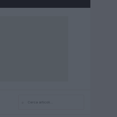
⌕
Cerca