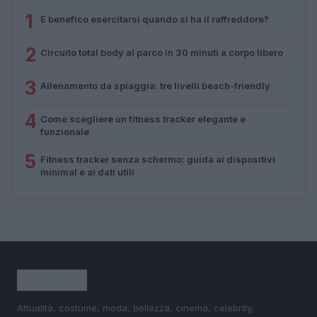
1
È benefico esercitarsi quando si ha il raffreddore?
2
Circuito total body al parco in 30 minuti a corpo libero
3
Allenamento da spiaggia: tre livelli beach-friendly
4
Come scegliere un fitness tracker elegante e
funzionale
5
Fitness tracker senza schermo: guida ai dispositivi
minimal e ai dati utili
Attualità, costume, moda, bellezza, cinema, celebrity,