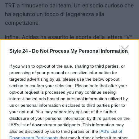
TRT a rimuoverlo dal team. Un episodio curioso che
ha aggiunto un tocco di leggerezza alla
competizione.
Infine, Adidas ha esaurito le scorte della lettera “V”
per le maglie della Germania, a causa dell’elevata
Style 24 -
Do Not Process My Personal Information
richiesta per i nomi e i numeri di giocatori come
Havertz e Pavlovic. Un dettaglio che mostra quanto
If you wish to opt-out of the sale, sharing to third parties, or
i tifosi siano appassionati e pronti a sostenere le
processing of your personal or sensitive information for
targeted advertising by us, please use the below opt-out
loro squadre.
section to confirm your selection. Please note that after your
opt-out request is processed you may continue seeing
interest-based ads based on personal information utilized by
us or personal information disclosed to third parties prior to
AUTORE
your opt-out. You may separately opt-out of the further
Matteo Pellegrino
disclosure of your personal information by third parties on the
Matteo Pellegrino ha organizzato una sfilata
IAB’s list of downstream participants. This information may
pop-up nei vicoli del Quartieri Spagnoli per
also be disclosed by us to third parties on the
IAB’s List of
promuovere giovani designer; è editorialista
Downstream Participants
that may further disclose it to other