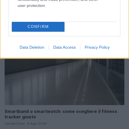
user protection.
Come scegliere un fitness tracker elegante e
funzionale
Camilla Fiore · 8 Ago 2026
CONFIRM
FITNESS
Data Deletion
Data Access
Privacy Policy
Smartband o smartwatch: come scegliere il fitness
tracker giusto
Camilla Fiore · 8 Ago 2026