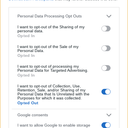
moda che cura rubriche su artigianato e
third parties.
tendenze locali. Nato a Napoli, conserva
bozze di pattern e appunti presi nelle sartorie
Please note that this website/app uses one or more Google
Personal Data Processing Opt Outs
di via Toledo.
services and may gather and store information including but
not limited to your visit or usage behaviour. You may click to
I want to opt-out of the Sharing of my
personal data.
grant or deny consent to Google and its third-party tags to
Opted In
use your data for below specified purposes in below Google
consent section.
I want to opt-out of the Sale of my
Personal Data.
Opted In
I want to opt-out of processing my
Personal Data for Targeted Advertising.
Opted In
I want to opt-out of Collection, Use,
Retention, Sale, and/or Sharing of my
Personal Data that Is Unrelated with the
Purposes for which it was collected.
Opted Out
Google consents
I want to allow Google to enable storage