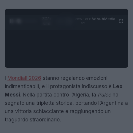
0:28 /
Ad
hub
Media
POWERED
1
/
4
3:16
BY
I
Mondiali 2026
stanno regalando emozioni
indimenticabili, e il protagonista indiscusso è
Leo
Messi
. Nella partita contro l’Algeria, la
Pulce
ha
segnato una tripletta storica, portando l’Argentina a
una vittoria schiacciante e raggiungendo un
traguardo straordinario.