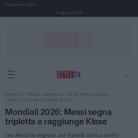
Salta al contenuto
9 Agosto 2026
9 Agosto 2026
⌕
×
⌕
HOME
»
FITNESS
»
MONDIALI 2026: MESSI SEGNA
Cerca
TRIPLETTA E RAGGIUNGE KLOSE
Mondiali 2026: Messi segna
tripletta e raggiunge Klose
Leo Messi ha segnato una tripletta storica contro