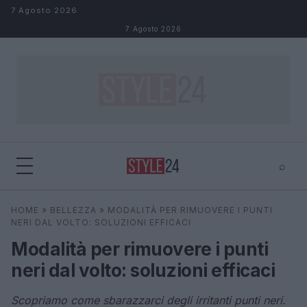
Salta al contenuto
7 Agosto 2026
7 Agosto 2026
⌕
×
⌕
HOME
»
BELLEZZA
»
MODALITÀ PER RIMUOVERE I PUNTI
Cerca
NERI DAL VOLTO: SOLUZIONI EFFICACI
Modalità per rimuovere i punti
neri dal volto: soluzioni efficaci
Scopriamo come sbarazzarci degli irritanti punti neri.