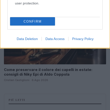
BELLEZZA
user protection.
CONFIRM
Data Deletion
Data Access
Privacy Policy
Come preservare il colore dei capelli in estate:
consigli di Niky Epi di Aldo Coppola
Cristian Castiglioni · 6 Ago 2026
PIÙ LETTI