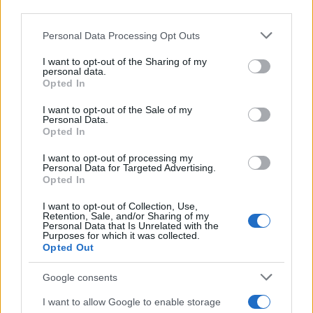
third parties.
Please note that this website/app uses one or more Google
Personal Data Processing Opt Outs
services and may gather and store information including but
not limited to your visit or usage behaviour. You may click to
I want to opt-out of the Sharing of my
personal data.
grant or deny consent to Google and its third-party tags to
Opted In
use your data for below specified purposes in below Google
Continua a leggere
consent section.
I want to opt-out of the Sale of my
Personal Data.
Opted In
BELLEZZA
I want to opt-out of processing my
Personal Data for Targeted Advertising.
Opted In
I want to opt-out of Collection, Use,
Retention, Sale, and/or Sharing of my
Personal Data that Is Unrelated with the
Purposes for which it was collected.
Opted Out
Google consents
I want to allow Google to enable storage