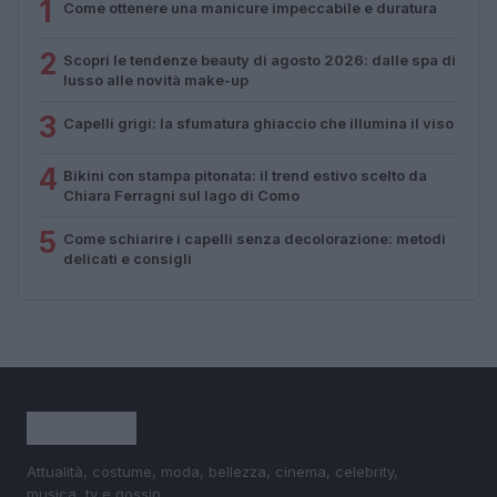
1
Come ottenere una manicure impeccabile e duratura
2
Scopri le tendenze beauty di agosto 2026: dalle spa di
lusso alle novità make-up
3
Capelli grigi: la sfumatura ghiaccio che illumina il viso
4
Bikini con stampa pitonata: il trend estivo scelto da
Chiara Ferragni sul lago di Como
5
Come schiarire i capelli senza decolorazione: metodi
delicati e consigli
Attualità, costume, moda, bellezza, cinema, celebrity,
musica, tv e gossip.