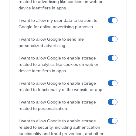
related to advertising like cookies on web or
Come ottenere labbra perfette con il metodo gym lips
device identifiers in apps.
Cristian Castiglioni · 7 Ago 2026
I want to allow my user data to be sent to
Google for online advertising purposes.
BELLEZZA
I want to allow Google to send me
personalized advertising.
I want to allow Google to enable storage
related to analytics like cookies on web or
device identifiers in apps.
I want to allow Google to enable storage
related to functionality of the website or app.
I want to allow Google to enable storage
related to personalization.
Come indossare le infradito animalier con stile:
consigli e abbinamenti
I want to allow Google to enable storage
Cristian Castiglioni · 6 Ago 2026
related to security, including authentication
functionality and fraud prevention, and other