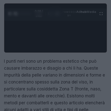
0:29 /
Ad
hub
Media
POWERED
1
/
4
2:02
BY
I punti neri sono un problema estetico che può
causare imbarazzo e disagio a chi li ha. Queste
impurità della pelle variano in dimensioni e forme e
si concentrano spesso sulla zona del viso, in
particolare sulla cosiddetta Zona T (fronte, naso,
mento e davanti alle orecchie). Esistono molti
metodi per combatterli e questo articolo elencherà
alcuni adatti a vari stili di vita e tipi di pelle.