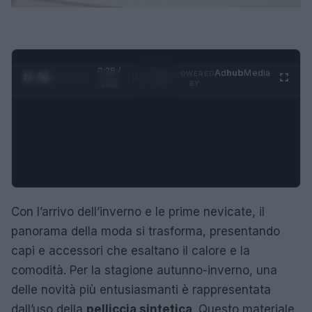
0:29 /
Ad
hub
Media
POWERED
1
/
4
2:02
BY
Con l’arrivo dell’inverno e le prime nevicate, il
panorama della moda si trasforma, presentando
capi e accessori che esaltano il calore e la
comodità. Per la stagione autunno-inverno, una
delle novità più entusiasmanti è rappresentata
dall’uso della
pelliccia sintetica
. Questo materiale,