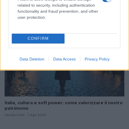
Gassanoff vince a Copenhagen
related to security, including authentication
Cristian Castiglioni · 7 Ago 2026
functionality and fraud prevention, and other
user protection.
LIFESTYLE
CONFIRM
Data Deletion
Data Access
Privacy Policy
Italia, cultura e soft power: come valorizzare il nostro
patrimonio
Camilla Fiore · 7 Ago 2026