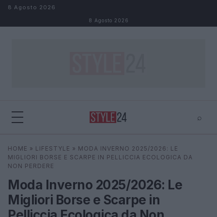
Salta al contenuto
8 Agosto 2026
8 Agosto 2026
⌕
×
⌕
HOME
»
LIFESTYLE
»
MODA INVERNO 2025/2026: LE
Cerca
MIGLIORI BORSE E SCARPE IN PELLICCIA ECOLOGICA DA
NON PERDERE
Moda Inverno 2025/2026: Le
Migliori Borse e Scarpe in
Pelliccia Ecologica da Non