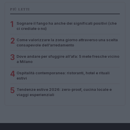
PIÙ LETTI
1
Sognare il fango ha anche dei significati positivi (che
ci crediate o no)
2
Come valorizzare la zona giorno attraverso una scelta
consapevole dell’arredamento
3
Dove andare per sfuggire all’afa: 5 mete fresche vicino
a Milano
4
Ospitalità contemporanea: ristoranti, hotel e rituali
estivi
5
Tendenze estive 2026: zero-proof, cucina locale e
viaggi esperienziali