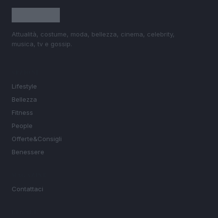
Attualità, costume, moda, bellezza, cinema, celebrity,
musica, tv e gossip.
SEZIONI
Lifestyle
Bellezza
Fitness
People
Offerte&Consigli
Benessere
MAGAZINE
Contattaci
LEGALE