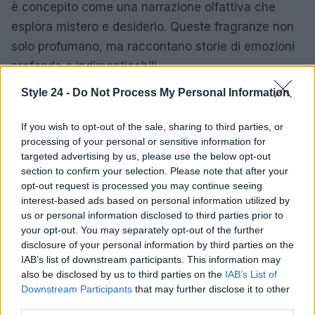
è concepito come una narrazione olfattiva che
esplora mistero e desiderio. Queste fragranze non
solo profumano, ma raccontano storie di emozioni
profonde e indimenticabili.
Style 24 -
Do Not Process My Personal Information
Un futuro luminoso
MetaScent, con la sua visione innovativa e il suo
If you wish to opt-out of the sale, sharing to third parties, or
processing of your personal or sensitive information for
amore per la natura, rappresenta una nuova era
targeted advertising by us, please use the below opt-out
nella profumeria artistica. Ogni fragranza è un
section to confirm your selection. Please note that after your
invito a esplorare, a sentirsi vivi e a connettersi con
opt-out request is processed you may continue seeing
interest-based ads based on personal information utilized by
il mondo che ci circonda. E tu, sei pronto a scoprire
us or personal information disclosed to third parties prior to
il profumo che racconta la tua storia?
your opt-out. You may separately opt-out of the further
disclosure of your personal information by third parties on the
IAB’s list of downstream participants. This information may
also be disclosed by us to third parties on the
IAB’s List of
AUTORE
Downstream Participants
that may further disclose it to other
Staff
third parties.