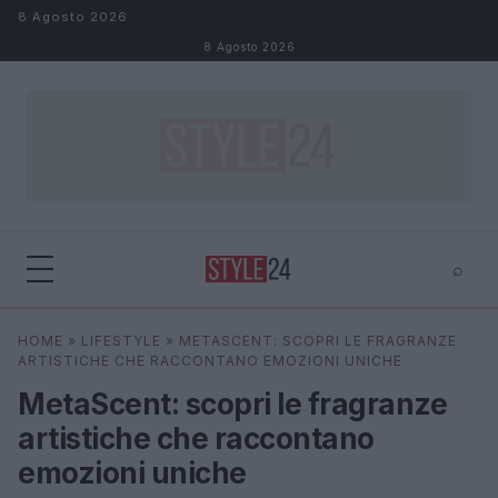
Salta al contenuto
8 Agosto 2026
8 Agosto 2026
⌕
×
⌕
HOME
»
LIFESTYLE
»
METASCENT: SCOPRI LE FRAGRANZE
Cerca
ARTISTICHE CHE RACCONTANO EMOZIONI UNICHE
MetaScent: scopri le fragranze
artistiche che raccontano
emozioni uniche