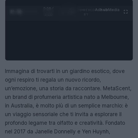
0:29 /
Ad
hub
Media
POWERED
1
/
4
3:16
BY
Immagina di trovarti in un giardino esotico, dove
ogni respiro ti regala un nuovo ricordo,
un’emozione, una storia da raccontare. MetaScent,
un brand di profumeria artistica nato a Melbourne,
in Australia, è molto più di un semplice marchio: è
un viaggio sensoriale che ti invita a esplorare il
profondo legame tra olfatto e creatività. Fondato
nel 2017 da Janelle Donnelly e Yen Huynh,