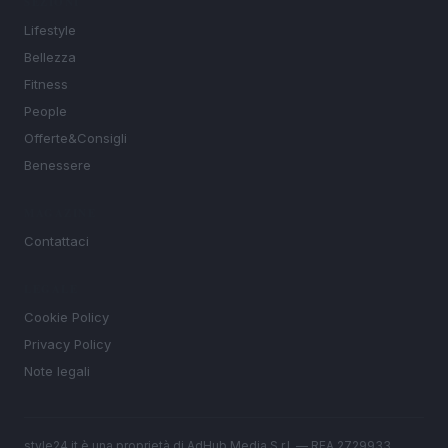
SEZIONI
Lifestyle
Bellezza
Fitness
People
Offerte&Consigli
Benessere
MAGAZINE
Contattaci
LEGALE
Cookie Policy
Privacy Policy
Note legali
style24.it è una proprietà di AdHub Media S.r.l. — REA 2729933