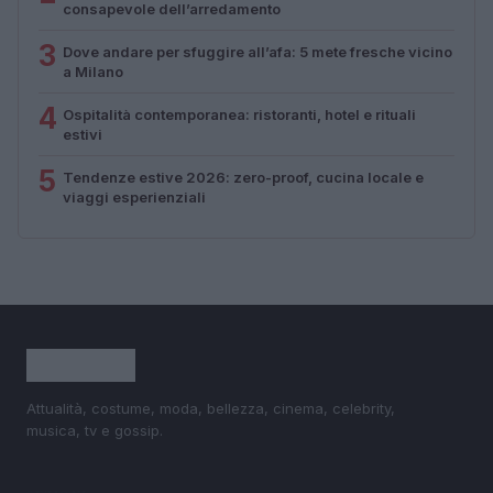
consapevole dell’arredamento
3
Dove andare per sfuggire all’afa: 5 mete fresche vicino
a Milano
4
Ospitalità contemporanea: ristoranti, hotel e rituali
estivi
5
Tendenze estive 2026: zero-proof, cucina locale e
viaggi esperienziali
Attualità, costume, moda, bellezza, cinema, celebrity,
musica, tv e gossip.