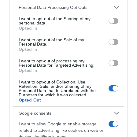
Please note that this website/app uses one or more Google
Personal Data Processing Opt Outs
services and may gather and store information including but
not limited to your visit or usage behaviour. You may click to
I want to opt-out of the Sharing of my
personal data.
grant or deny consent to Google and its third-party tags to
Opted In
use your data for below specified purposes in below Google
consent section.
I want to opt-out of the Sale of my
Personal Data.
Opted In
I want to opt-out of processing my
Personal Data for Targeted Advertising.
Opted In
I want to opt-out of Collection, Use,
Retention, Sale, and/or Sharing of my
Personal Data that Is Unrelated with the
Purposes for which it was collected.
Opted Out
Google consents
I want to allow Google to enable storage
related to advertising like cookies on web or
device identifiers in apps.