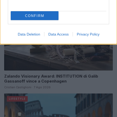
LIFESTYLE
CONFIRM
Data Deletion
Data Access
Privacy Policy
Zalando Visionary Award: INSTITUTION di Galib
Gassanoff vince a Copenhagen
Cristian Castiglioni · 7 Ago 2026
LIFESTYLE