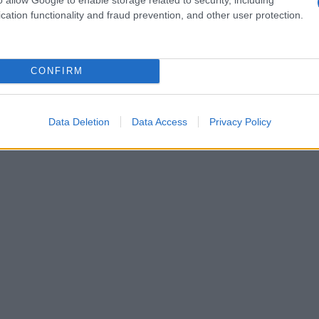
cation functionality and fraud prevention, and other user protection.
resse a favore di un uso consapevole della
i educare i bambini riguardo ai rischi e ai
CONFIRM
Data Deletion
Data Access
Privacy Policy