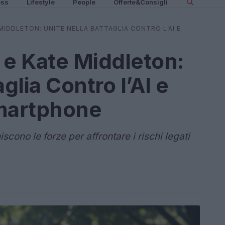
ess
Lifestyle
People
Offerte&Consigli
IDDLETON: UNITE NELLA BATTAGLIA CONTRO L’AI E
e Kate Middleton:
glia Contro l’AI e
Smartphone
ono le forze per affrontare i rischi legati