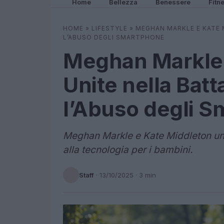
Home
Bellezza
Benessere
Fitn
HOME
»
LIFESTYLE
»
MEGHAN MARKLE E KATE M
L’ABUSO DEGLI SMARTPHONE
Meghan Markle 
Unite nella Batta
l’Abuso degli 
Meghan Markle e Kate Middleton unisc
alla tecnologia per i bambini.
Staff
·
13/10/2025
· 3 min