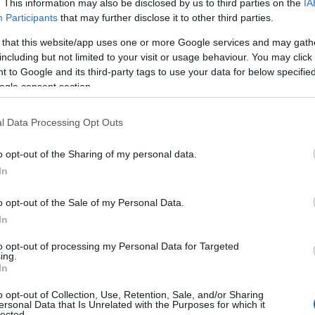
. This information may also be disclosed by us to third parties on the
IA
Participants
that may further disclose it to other third parties.
 that this website/app uses one or more Google services and may gath
including but not limited to your visit or usage behaviour. You may click 
 to Google and its third-party tags to use your data for below specifi
ogle consent section.
l Data Processing Opt Outs
o opt-out of the Sharing of my personal data.
In
o opt-out of the Sale of my Personal Data.
In
 un contesto in cui la tecnologia sta diventando
to opt-out of processing my Personal Data for Targeted
ne, specialmente per le generazioni più giovani.
ing.
In
iù sicuro per i bambini, Markle e Middleton
ioni e le loro visioni su come affrontare questo
o opt-out of Collection, Use, Retention, Sale, and/or Sharing
ersonal Data that Is Unrelated with the Purposes for which it
lected.