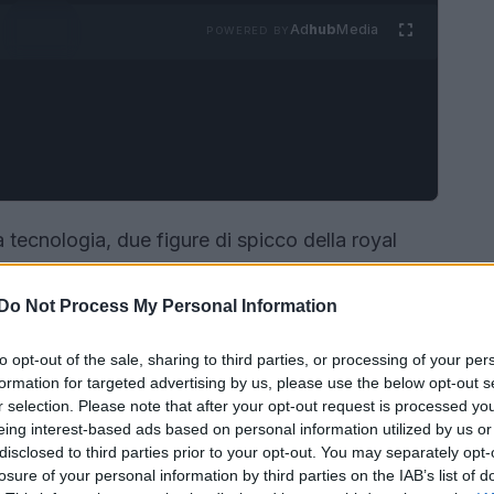
Ad
hub
Media
POWERED BY
tecnologia, due figure di spicco della royal
ate Middleton
, si sono unite per affrontare una
mbini nell’era digitale. Nonostante le divergenze
Do Not Process My Personal Information
rovato un terreno comune nella battaglia contro
to opt-out of the sale, sharing to third parties, or processing of your per
ficiale
e dell’uso eccessivo degli
smartphone
.
formation for targeted advertising by us, please use the below opt-out s
r selection. Please note that after your opt-out request is processed y
eing interest-based ads based on personal information utilized by us or
disclosed to third parties prior to your opt-out. You may separately opt-
losure of your personal information by third parties on the IAB’s list of