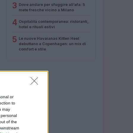
3
Dove andare per sfuggire all’afa: 5
mete fresche vicino a Milano
4
Ospitalità contemporanea: ristoranti,
hotel e rituali estivi
5
Le nuove Havaianas Kitten Heel
debuttano a Copenhagen: un mix di
comfort e stile
sonal or
ection to
ou may
 personal
out of the
 downstream