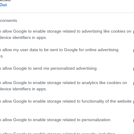
Out
 per i più giovani
consents
ione per Markle e Middleton è il potere
o allow Google to enable storage related to advertising like cookies on
evice identifiers in apps.
ogia. Gli
smartphone
e i dispositivi digitali sono
a vita di molti, ma possono portare a conseguenze
o allow my user data to be sent to Google for online advertising
s.
na diminuzione delle abilità comunicative. Gli
 della tecnologia può influenzare
to allow Google to send me personalized advertising.
rendendoli più vulnerabili a problemi di salute
o allow Google to enable storage related to analytics like cookies on
evice identifiers in apps.
le
o allow Google to enable storage related to functionality of the website
na sfida ancora più grande. Con algoritmi
o allow Google to enable storage related to personalization.
enzione degli utenti, c’è il rischio che i bambini
ati o che sviluppino una dipendenza dalla
o allow Google to enable storage related to security, including