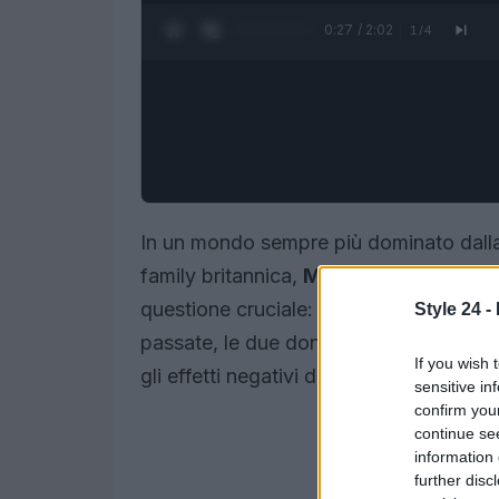
0:28 / 2:02
1
/
4
In un mondo sempre più dominato dalla 
family britannica,
Meghan Markle
e
K
questione cruciale: la sicurezza dei ba
Style 24 -
passate, le due donne sembrano aver t
If you wish 
gli effetti negativi dell’
intelligenza arti
sensitive in
confirm you
continue se
information 
further disc