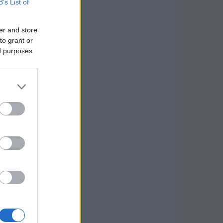
B’s List of
er and store
to grant or
ed purposes