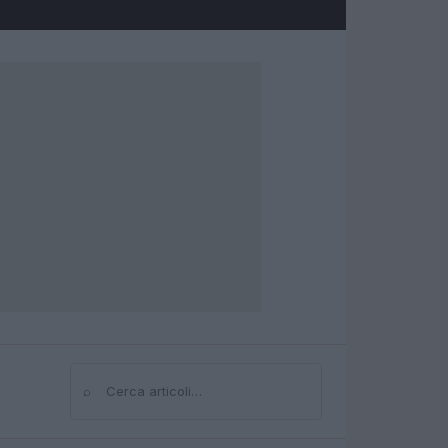
⌕
Cerca