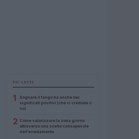
PIÙ LETTI
1
Sognare il fango ha anche dei
significati positivi (che ci crediate o
no)
2
Come valorizzare la zona giorno
attraverso una scelta consapevole
dell’arredamento