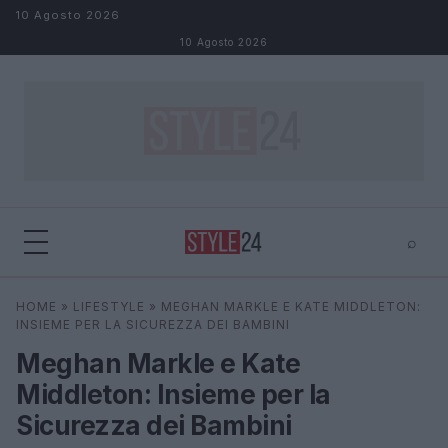
Salta al contenuto
10 Agosto 2026
10 Agosto 2026
⌕
×
⌕
HOME
»
LIFESTYLE
»
MEGHAN MARKLE E KATE MIDDLETON:
Cerca
INSIEME PER LA SICUREZZA DEI BAMBINI
Meghan Markle e Kate
Middleton: Insieme per la
Sicurezza dei Bambini