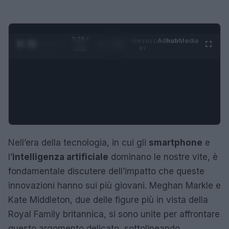
0:29 /
Ad
hub
Media
POWERED
1
/
4
2:02
BY
Nell’era della tecnologia, in cui gli
smartphone
e
l’
intelligenza artificiale
dominano le nostre vite, è
fondamentale discutere dell’impatto che queste
innovazioni hanno sui più giovani. Meghan Markle e
Kate Middleton, due delle figure più in vista della
Royal Family britannica, si sono unite per affrontare
questo argomento delicato, sottolineando