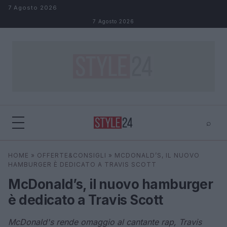
Salta al contenuto
7 Agosto 2026
7 Agosto 2026
⌕
×
⌕
HOME
»
OFFERTE&CONSIGLI
»
MCDONALD’S, IL NUOVO
Cerca
HAMBURGER È DEDICATO A TRAVIS SCOTT
McDonald’s, il nuovo hamburger
è dedicato a Travis Scott
McDonald's rende omaggio al cantante rap, Travis