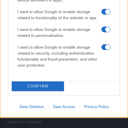
2
Guida ai coupon nascosti su Amazon per risparmiare
I want to allow Google to enable storage
con stile
related to functionality of the website or app.
3
Streaming con stile: come selezionare piattaforme e
piani
I want to allow Google to enable storage
related to personalization.
4
Havaianas Disney in offerta: scopri i modelli più virali e
scontati
I want to allow Google to enable storage
related to security, including authentication
5
Guida al personal branding elegante: identità, tono e
functionality and fraud prevention, and other
narrativa visiva autentica
user protection.
CONFIRM
Data Deletion
Data Access
Privacy Policy
Attualità, costume, moda, bellezza, cinema, celebrity,
musica, tv e gossip.