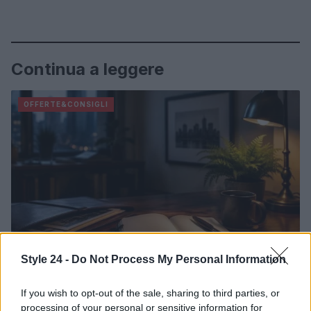
Continua a leggere
OFFERTE&CONSIGLI
Style 24 -
Do Not Process My Personal Information
If you wish to opt-out of the sale, sharing to third parties, or
Guida al personal branding elegante: identità, tono e
processing of your personal or sensitive information for
narrativa visiva autentica