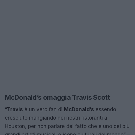
McDonald’s omaggia Travis Scott
“
Travis
è un vero fan di
McDonald’s
essendo
cresciuto mangiando nei nostri ristoranti a
Houston, per non parlare del fatto che è uno dei più
grandi artisti musicali e icone culturali del mondo” –