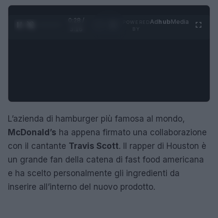
0:28 /
Ad
hub
Media
POWERED
1
/
4
3:16
BY
L’azienda di hamburger più famosa al mondo,
McDonald’s
ha appena firmato una collaborazione
con il cantante
Travis Scott
. Il rapper di Houston è
un grande fan della catena di fast food americana
e ha scelto personalmente gli ingredienti da
inserire all’interno del nuovo prodotto.