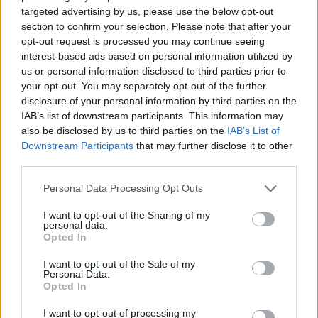
targeted advertising by us, please use the below opt-out
Cristian Castiglioni · 6 Ago 2026
section to confirm your selection. Please note that after your
opt-out request is processed you may continue seeing
OFFERTE&CONSIGLI
interest-based ads based on personal information utilized by
us or personal information disclosed to third parties prior to
your opt-out. You may separately opt-out of the further
disclosure of your personal information by third parties on the
IAB’s list of downstream participants. This information may
also be disclosed by us to third parties on the
IAB’s List of
Downstream Participants
that may further disclose it to other
third parties.
Please note that this website/app uses one or more Google
Personal Data Processing Opt Outs
services and may gather and store information including but
not limited to your visit or usage behaviour. You may click to
I want to opt-out of the Sharing of my
personal data.
grant or deny consent to Google and its third-party tags to
Opted In
The Shards su Disney+: come vestirsi anni ’80
use your data for below specified purposes in below Google
consent section.
Camilla Fiore · 6 Ago 2026
I want to opt-out of the Sale of my
Personal Data.
Opted In
OFFERTE&CONSIGLI
I want to opt-out of processing my