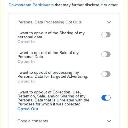
bacari e ricevuto centinaia di messaggi: quella
Downstream Participants
that may further disclose it to other
reazione spinse la sua trasformazione in
third parties.
redattore. Cura contenuti amichevoli e porta in
redazione appunti fotografici di vaporetto e
Please note that this website/app uses one or more Google
Personal Data Processing Opt Outs
cicchetti.
services and may gather and store information including but
not limited to your visit or usage behaviour. You may click to
I want to opt-out of the Sharing of my
personal data.
grant or deny consent to Google and its third-party tags to
Opted In
use your data for below specified purposes in below Google
consent section.
I want to opt-out of the Sale of my
Personal Data.
Opted In
I want to opt-out of processing my
Personal Data for Targeted Advertising.
Opted In
I want to opt-out of Collection, Use,
Retention, Sale, and/or Sharing of my
Personal Data that Is Unrelated with the
Purposes for which it was collected.
Opted Out
Google consents