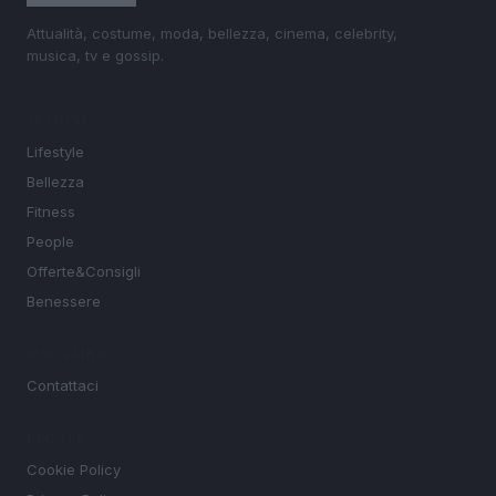
Attualità, costume, moda, bellezza, cinema, celebrity,
musica, tv e gossip.
SEZIONI
Lifestyle
Bellezza
Fitness
People
Offerte&Consigli
Benessere
MAGAZINE
Contattaci
LEGALE
Cookie Policy