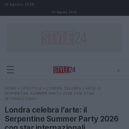
Salta al contenuto
10 Agosto 2026
10 Agosto 2026
⌕
×
⌕
HOME
»
LIFESTYLE
»
LONDRA CELEBRA L’ARTE: IL
Cerca
SERPENTINE SUMMER PARTY 2026 CON STAR
INTERNAZIONALI
Londra celebra l’arte: il
Serpentine Summer Party 2026
con star internazionali