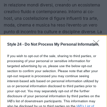
in relazione mondi diversi, creando un ecosistema
creativo fluido e contemporaneo. Intorno ai co-
host, una costellazione di figure influenti tra arte,
moda, cinema e musica ha reso l’evento un vero
punto di incontro tra culture e discipline diverse. La
Serpentine, guidata da
Isha Ambani
ha ribadito il
Style 24 -
Do Not Process My Personal Information
suo impegno verso un’arte accessibile e gratuita,
aperta a tutti, trasformando uno degli eventi più
If you wish to opt-out of the sale, sharing to third parties, or
esclusivi dell’anno in un momento di inclusività e
processing of your personal or sensitive information for
creatività.
targeted advertising by us, please use the below opt-out
section to confirm your selection. Please note that after your
opt-out request is processed you may continue seeing
interest-based ads based on personal information utilized by
AUTORE
us or personal information disclosed to third parties prior to
Cristian Castiglioni
your opt-out. You may separately opt-out of the further
disclosure of your personal information by third parties on the
Cristian Castiglioni, veneziano, iniziò come
IAB’s list of downstream participants. This information may
blogger dopo aver postato una guida sui
also be disclosed by us to third parties on the
IAB’s List of