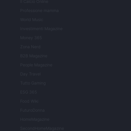
Il Calcio Online
Professione mamma
World Music
Investimenti Magazine
Money 365
Zona Nerd
B2B Magazine
People Magazine
Day Travel
Tutto Gaming
ESG 365
Food Wiki
FuturoDonna
HomeMagazine
SecondHomeMagazine