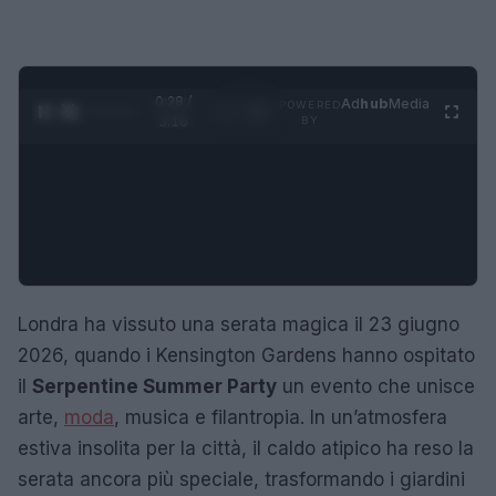
0:29 /
Ad
hub
Media
POWERED
1
/
4
3:16
BY
Londra ha vissuto una serata magica il 23 giugno
2026, quando i Kensington Gardens hanno ospitato
il
Serpentine Summer Party
un evento che unisce
arte,
moda
, musica e filantropia. In un’atmosfera
estiva insolita per la città, il caldo atipico ha reso la
serata ancora più speciale, trasformando i giardini