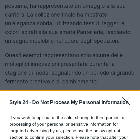
postuma, ha rappresentato un omaggio alla sua
carriera. La collezione finale ha mostrato
un’eleganza sobria, utilizzando tessuti leggeri e
colori ispirati alla sua amata Pantelleria, lasciando
un segno indelebile nel cuore degli spettatori.
Questi esempi rappresentano solo alcune delle
molteplici innovazioni presentate durante la
stagione di moda, segnalando un periodo di grande
fermento creativo e di cambiamento.
Style 24 -
Do Not Process My Personal Information
AUTORE
Staff
If you wish to opt-out of the sale, sharing to third parties, or
processing of your personal or sensitive information for
targeted advertising by us, please use the below opt-out
section to confirm your selection. Please note that after your