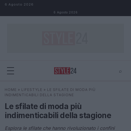
Salta al contenuto
6 Agosto 2026
6 Agosto 2026
⌕
×
⌕
HOME
»
LIFESTYLE
»
LE SFILATE DI MODA PIÙ
Cerca
INDIMENTICABILI DELLA STAGIONE
Le sfilate di moda più
indimenticabili della stagione
Esplora le sfilate che hanno rivoluzionato i confini