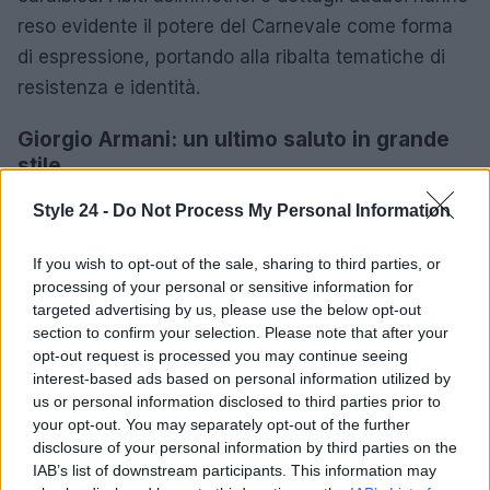
reso evidente il potere del Carnevale come forma
di espressione, portando alla ribalta tematiche di
resistenza e identità.
Giorgio Armani: un ultimo saluto in grande
stile
In un momento di grande emozione, la sfilata di
Style 24 -
Do Not Process My Personal Information
Giorgio Armani ha celebrato la carriera del designer
If you wish to opt-out of the sale, sharing to third parties, or
con una collezione leggera e contemporanea.
processing of your personal or sensitive information for
Presentata in un contesto suggestivo, la collezione
targeted advertising by us, please use the below opt-out
ha incluso capi eleganti e sofisticati, riflettendo
section to confirm your selection. Please note that after your
opt-out request is processed you may continue seeing
l’eredità di un grande maestro della moda. L’uso di
interest-based ads based on personal information utilized by
tessuti impalpabili e colori ispirati alla sua amata
us or personal information disclosed to third parties prior to
Pantelleria ha reso la sfilata un commovente addio
your opt-out. You may separately opt-out of the further
disclosure of your personal information by third parties on the
al designer che ha segnato la moda degli ultimi
IAB’s list of downstream participants. This information may
cinquant’anni.