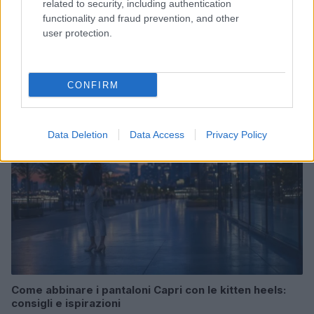
related to security, including authentication
functionality and fraud prevention, and other
user protection.
Esplorare il Giardino delle Meraviglie: piante
straordinarie e lezioni di vita
Cristian Castiglioni · 6 Ago 2026
CONFIRM
LIFESTYLE
Data Deletion
Data Access
Privacy Policy
Come abbinare i pantaloni Capri con le kitten heels:
consigli e ispirazioni