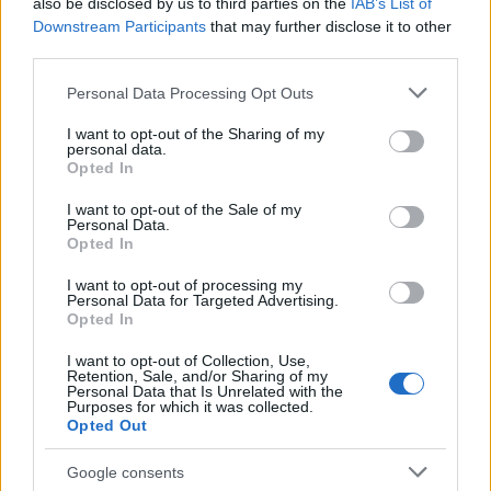
also be disclosed by us to third parties on the
IAB’s List of
Downstream Participants
that may further disclose it to other
third parties.
AUTORE
Please note that this website/app uses one or more Google
Personal Data Processing Opt Outs
Staff
services and may gather and store information including but
not limited to your visit or usage behaviour. You may click to
I want to opt-out of the Sharing of my
personal data.
grant or deny consent to Google and its third-party tags to
Opted In
use your data for below specified purposes in below Google
consent section.
I want to opt-out of the Sale of my
Personal Data.
Opted In
I want to opt-out of processing my
Personal Data for Targeted Advertising.
Opted In
I want to opt-out of Collection, Use,
Retention, Sale, and/or Sharing of my
Personal Data that Is Unrelated with the
Purposes for which it was collected.
Opted Out
Google consents