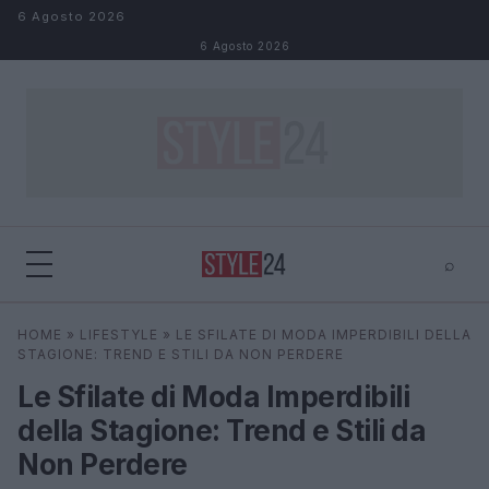
Salta al contenuto
6 Agosto 2026
6 Agosto 2026
⌕
×
⌕
HOME
»
LIFESTYLE
»
LE SFILATE DI MODA IMPERDIBILI DELLA
Cerca
STAGIONE: TREND E STILI DA NON PERDERE
Le Sfilate di Moda Imperdibili
della Stagione: Trend e Stili da
Non Perdere