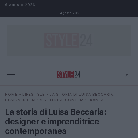
Salta al contenuto
6 Agosto 2026
6 Agosto 2026
⌕
×
⌕
HOME
»
LIFESTYLE
»
LA STORIA DI LUISA BECCARIA:
Cerca
DESIGNER E IMPRENDITRICE CONTEMPORANEA
La storia di Luisa Beccaria:
designer e imprenditrice
contemporanea