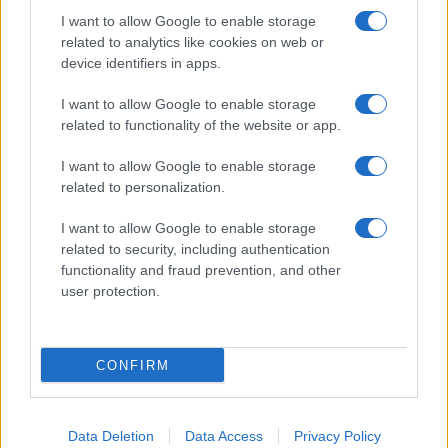
Come abbinare i pantaloni Capri con le kitten heels:
I want to allow Google to enable storage
consigli e ispirazioni
related to analytics like cookies on web or
Camilla Fiore · 6 Ago 2026
device identifiers in apps.
LIFESTYLE
I want to allow Google to enable storage
related to functionality of the website or app.
I want to allow Google to enable storage
related to personalization.
I want to allow Google to enable storage
related to security, including authentication
functionality and fraud prevention, and other
user protection.
CONFIRM
Scopri Vulcano, l’isola delle Eolie con spiagge nere e
paesaggi vulcanici
Cristian Castiglioni · 6 Ago 2026
Data Deletion
Data Access
Privacy Policy