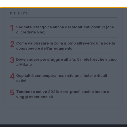
PIÙ LETTI
1
Sognare il fango ha anche dei significati positivi (che
ci crediate o no)
2
Come valorizzare la zona giorno attraverso una scelta
consapevole dell’arredamento
3
Dove andare per sfuggire all’afa: 5 mete fresche vicino
a Milano
4
Ospitalità contemporanea: ristoranti, hotel e rituali
estivi
5
Tendenze estive 2026: zero-proof, cucina locale e
viaggi esperienziali