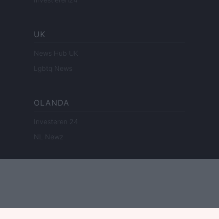
UK
News Hub UK
Lgbtq News
OLANDA
Investeren 24
NL Newz