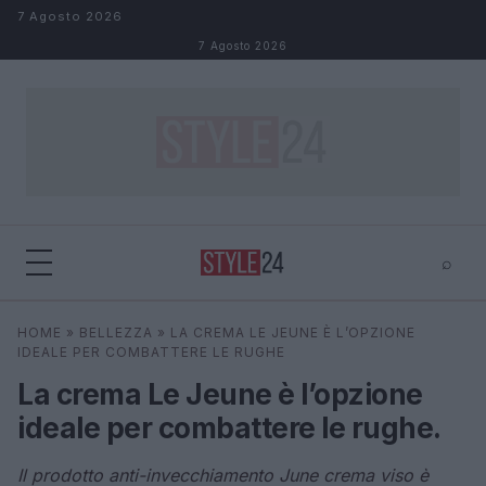
Salta al contenuto
7 Agosto 2026
7 Agosto 2026
⌕
×
⌕
HOME
»
BELLEZZA
»
LA CREMA LE JEUNE È L’OPZIONE
Cerca
IDEALE PER COMBATTERE LE RUGHE
La crema Le Jeune è l’opzione
ideale per combattere le rughe.
Il prodotto anti-invecchiamento June crema viso è