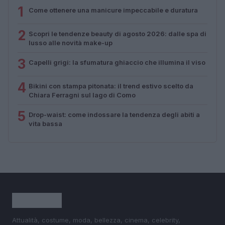
1
Come ottenere una manicure impeccabile e duratura
2
Scopri le tendenze beauty di agosto 2026: dalle spa di
lusso alle novità make-up
3
Capelli grigi: la sfumatura ghiaccio che illumina il viso
4
Bikini con stampa pitonata: il trend estivo scelto da
Chiara Ferragni sul lago di Como
5
Drop-waist: come indossare la tendenza degli abiti a
vita bassa
Attualità, costume, moda, bellezza, cinema, celebrity,