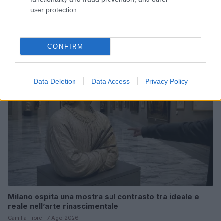
user protection.
Emma trasforma il bikini animalier in un must-have
glamour
Cristian Castiglioni · 7 Ago 2026
CONFIRM
BELLEZZA
Data Deletion
Data Access
Privacy Policy
Milano ospita una mostra sul contrasto tra ideale e
reale nell’arte rinascimentale
Camilla Fiore · 7 Ago 2026