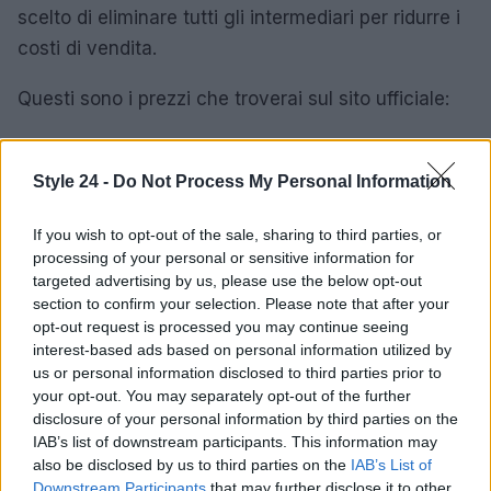
scelto di eliminare tutti gli intermediari per ridurre i
costi di vendita.
Questi sono i prezzi che troverai sul sito ufficiale:
– Una confezione al prezzo di 49€ invece di 99€
– Due confezioni al prezzo di 89€ invece di 199€
Style 24 -
Do Not Process My Personal Information
– Tre confezioni al prezzo di 109€ invece di 299€
If you wish to opt-out of the sale, sharing to third parties, or
processing of your personal or sensitive information for
Il processo di acquisto è molto semplice: basta
targeted advertising by us, please use the below opt-out
andare sul sito ufficiale, compilare il modulo e
section to confirm your selection. Please note that after your
fissare l’orario in cui un operatore ti contatterà per
opt-out request is processed you may continue seeing
interest-based ads based on personal information utilized by
finalizzare l’ordine. Puoi pagare in contrassegno o
us or personal information disclosed to third parties prior to
tramite Paypal, carta di credito o carta prepagata.
your opt-out. You may separately opt-out of the further
disclosure of your personal information by third parties on the
Ricorda: questa crema è un prodotto esclusivo e
IAB’s list of downstream participants. This information may
può essere acquistata solo sul sito ufficiale.
also be disclosed by us to third parties on the
IAB’s List of
Downstream Participants
that may further disclose it to other