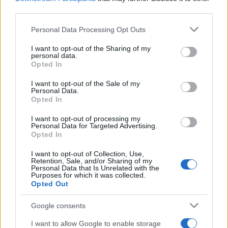
third parties.
Please note that this website/app uses one or more Google
Personal Data Processing Opt Outs
AUTORE
services and may gather and store information including but
Redazione di style24
not limited to your visit or usage behaviour. You may click to
I want to opt-out of the Sharing of my
personal data.
grant or deny consent to Google and its third-party tags to
Opted In
use your data for below specified purposes in below Google
consent section.
I want to opt-out of the Sale of my
Personal Data.
Opted In
I want to opt-out of processing my
Personal Data for Targeted Advertising.
Opted In
I want to opt-out of Collection, Use,
Retention, Sale, and/or Sharing of my
Personal Data that Is Unrelated with the
Purposes for which it was collected.
Opted Out
Google consents
I want to allow Google to enable storage