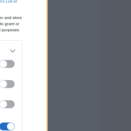
B’s List of
er and store
to grant or
ed purposes