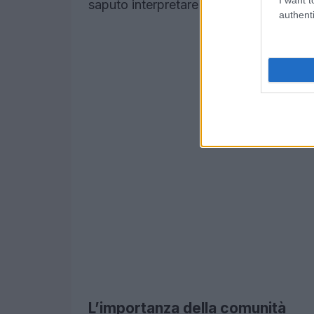
saputo interpretare la filosofia del bran
authenti
L’importanza della comunità