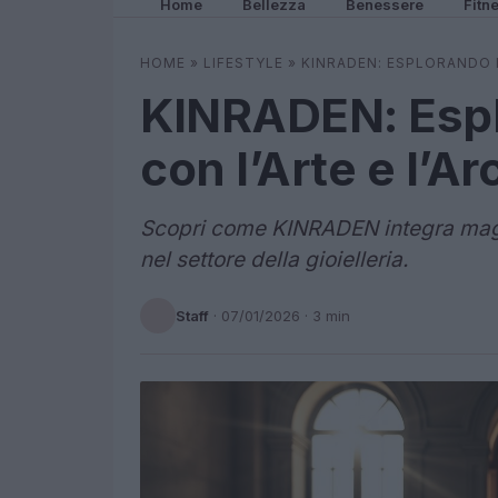
Home
Bellezza
Benessere
Fitn
HOME
»
LIFESTYLE
»
KINRADEN: ESPLORANDO I
KINRADEN: Espl
con l’Arte e l’Ar
Scopri come KINRADEN integra magis
nel settore della gioielleria.
Staff
·
07/01/2026
· 3 min