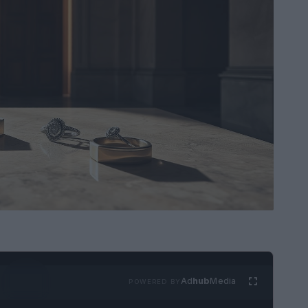
Ad
hub
Media
POWERED BY