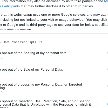
. This information may also be disclosed by us to third parties on the
IA
Participants
that may further disclose it to other third parties.
 that this website/app uses one or more Google services and may gath
including but not limited to your visit or usage behaviour. You may click 
 to Google and its third-party tags to use your data for below specifi
ogle consent section.
l Data Processing Opt Outs
o opt-out of the Sharing of my personal data.
In
nella cultura
o opt-out of the Sale of my Personal Data.
o ingresso nel mercato italiano, non come una
In
me un
incontro culturale
naturale. L’Italia, da
to opt-out of processing my Personal Data for Targeted
to per l’arte e l’architettura, valori che
ing.
In
atrice ha sempre considerato l’Italia un
o opt-out of Collection, Use, Retention, Sale, and/or Sharing
tistica, un luogo dove l’arte e l’artigianalità si
ersonal Data that Is Unrelated with the Purposes for which it
lected.