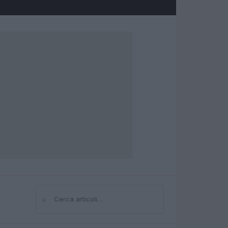
⌕
Cerca