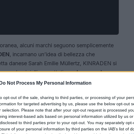
poranea, alcuni marchi seguono semplicemente
DEN
, incarnano un’idea di bellezza che
tetta danese Sarah Emilie Müllertz, KINRADEN si
 creando gioielli progettati per
durare nel
e stagioni.
Do Not Process My Personal Information
to opt-out of the sale, sharing to third parties, or processing of your per
formation for targeted advertising by us, please use the below opt-out s
r selection. Please note that after your opt-out request is processed y
eing interest-based ads based on personal information utilized by us or
disclosed to third parties prior to your opt-out. You may separately opt-
losure of your personal information by third parties on the IAB’s list of