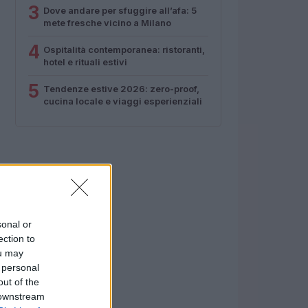
3
Dove andare per sfuggire all’afa: 5
mete fresche vicino a Milano
4
Ospitalità contemporanea: ristoranti,
hotel e rituali estivi
5
Tendenze estive 2026: zero-proof,
cucina locale e viaggi esperienziali
sonal or
ection to
ou may
 personal
out of the
 downstream