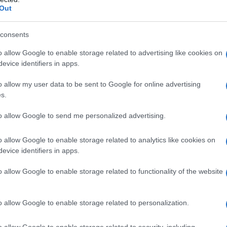
Out
diterraneo
consents
sso il suo profondo legame con l’Italia,
o allow Google to enable storage related to advertising like cookies on
evice identifiers in apps.
ropea e l’Italia è al centro della nostra
 che l’eredità architettonica e artistica italiana è
o allow my user data to be sent to Google for online advertising
s.
e culture. Questa connessione si riflette nei
 e proprie
piccole architetture
indossabili,
to allow Google to send me personalized advertising.
ossa nel corso della vita.
o allow Google to enable storage related to analytics like cookies on
evice identifiers in apps.
’arte e la comunità
o allow Google to enable storage related to functionality of the website
, KINRADEN ha organizzato una cena esclusiva a
tampa e personalità influenti. Tra i partecipanti
o allow Google to enable storage related to personalization.
di, conosciuto come
Marco Assaggia
, che ha
o allow Google to enable storage related to security, including