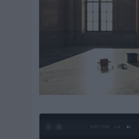
0:28 / 2:02
1
/
4