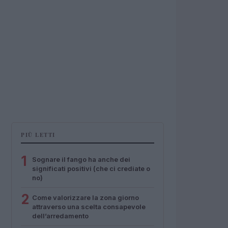
PIÙ LETTI
1
Sognare il fango ha anche dei
significati positivi (che ci crediate o
no)
2
Come valorizzare la zona giorno
attraverso una scelta consapevole
dell’arredamento