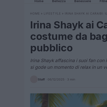
Home
Bellezza
Benessere
Fitn
HOME
»
LIFESTYLE
»
IRINA SHAYK AI CARAIBI
Irina Shayk ai Ca
costume da bagn
pubblico
Irina Shayk affascina i suoi fan con 
si gode un momento di relax in un v
Staff
·
06/12/2025
· 3 min