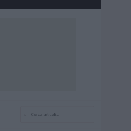
⌕
Cerca