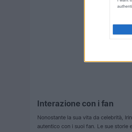
authenti
Interazione con i fan
Nonostante la sua vita da celebrità, I
autentico con i suoi fan. Le sue storie 