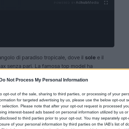
Ad
hub
Media
POWERED BY
 angolo di paradiso tropicale, dove il
sole
e il
elax senza pari. La famosa top model ha
rie di immagini che mettono in risalto non solo la
Do Not Process My Personal Information
il suo
guardaroba vacanziero
, degno di una
to opt-out of the sale, sharing to third parties, or processing of your per
formation for targeted advertising by us, please use the below opt-out s
r selection. Please note that after your opt-out request is processed y
eing interest-based ads based on personal information utilized by us or
disclosed to third parties prior to your opt-out. You may separately opt-
losure of your personal information by third parties on the IAB’s list of