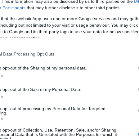
. This information may also be disclosed by us to third parties on the
IA
Participants
that may further disclose it to other third parties.
 that this website/app uses one or more Google services and may gath
including but not limited to your visit or usage behaviour. You may click 
 to Google and its third-party tags to use your data for below specifi
ogle consent section.
l Data Processing Opt Outs
o opt-out of the Sharing of my personal data.
In
o opt-out of the Sale of my Personal Data.
o carisma e il suo fascino, ha scelto un
costume
In
iata e il suo stile unico, catturando l’attenzione
to opt-out of processing my Personal Data for Targeted
ing.
In
o opt-out of Collection, Use, Retention, Sale, and/or Sharing
Caraibi
ersonal Data that Is Unrelated with the Purposes for which it
lected.