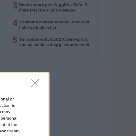
3
Dove andare per sfuggire all’afa: 5
mete fresche vicino a Milano
4
Ospitalità contemporanea: ristoranti,
hotel e rituali estivi
5
Tendenze estive 2026: zero-proof,
cucina locale e viaggi esperienziali
sonal or
ection to
ou may
 personal
out of the
 downstream