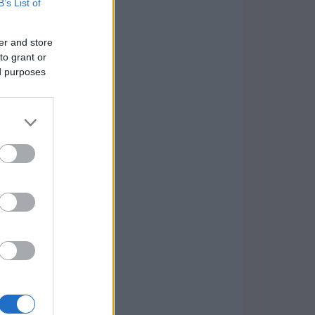
B’s List of
er and store
to grant or
ed purposes