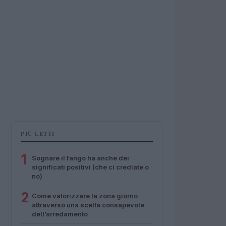
PIÙ LETTI
1
Sognare il fango ha anche dei
significati positivi (che ci crediate o
no)
2
Come valorizzare la zona giorno
attraverso una scelta consapevole
dell’arredamento