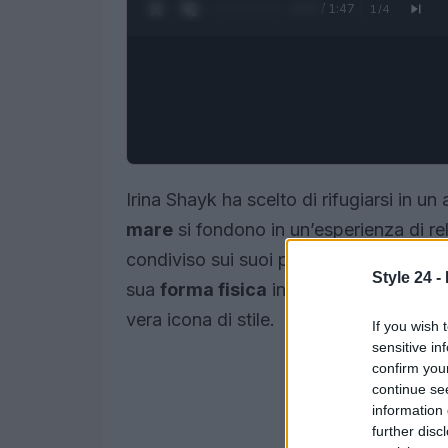
0:28 / 1:47
1
/
4
Irina Shayk ha scelto di rifugiarsi in un
mare
si fondono in un’esperienza di r
condiviso sui suoi profili social una se
Style 24 -
sua
forma fisica
invidiabile, ma anche 
vera icona di stile.
If you wish 
sensitive in
confirm you
continue se
information 
further disc