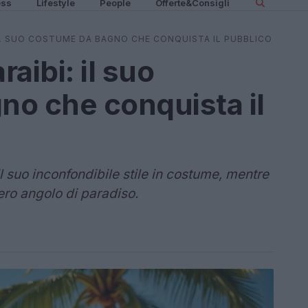
ess
Lifestyle
People
Offerte&Consigli
: IL SUO COSTUME DA BAGNO CHE CONQUISTA IL PUBBLICO
raibi: il suo
o che conquista il
il suo inconfondibile stile in costume, mentre
ero angolo di paradiso.