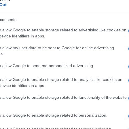
Out
 caraibica, dove le acque cristalline e le
sfera da sogno. Irina, con il suo sorriso
consents
relax e divertimento, approfittando del caldo
o allow Google to enable storage related to advertising like cookies on
no una bellezza naturale, accentuata da un make-
evice identifiers in apps.
 e fresche.
o allow my user data to be sent to Google for online advertising
s.
to allow Google to send me personalized advertising.
a non solo il
costume
, ma anche accessori di
Dai
cappelli di paglia
ai
occhiali da sole
, ogni
o allow Google to enable storage related to analytics like cookies on
evice identifiers in apps.
anza e praticità. Irina dimostra come sia
è in vacanza, combinando comfort e stile in
o allow Google to enable storage related to functionality of the website
o allow Google to enable storage related to personalization.
o allow Google to enable storage related to security, including