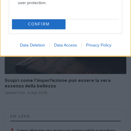
user protection.
CONFIRM
Data Deletion
Data Access
Privacy Policy
Scopri come l’imperfezione può essere la vera
essenza della bellezza
Camilla Fiore · 6 Ago 2026
PIÙ LETTI
Come ottenere una manicure impeccabile e duratura