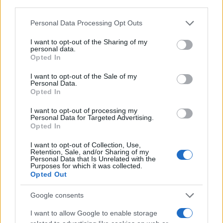
third parties.
Please note that this website/app uses one or more Google
Personal Data Processing Opt Outs
services and may gather and store information including but
not limited to your visit or usage behaviour. You may click to
I want to opt-out of the Sharing of my
personal data.
Continua a leggere
grant or deny consent to Google and its third-party tags to
Opted In
use your data for below specified purposes in below Google
consent section.
I want to opt-out of the Sale of my
BELLEZZA
Personal Data.
Opted In
I want to opt-out of processing my
Personal Data for Targeted Advertising.
Opted In
I want to opt-out of Collection, Use,
Retention, Sale, and/or Sharing of my
Personal Data that Is Unrelated with the
Purposes for which it was collected.
Opted Out
Google consents
I want to allow Google to enable storage
Come indossare le infradito animalier con stile: