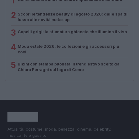
1
2
Scopri le tendenze beauty di agosto 2026: dalle spa di
lusso alle novità make-up
3
Capelli grigi: la sfumatura ghiaccio che illumina il viso
4
Moda estate 2026: le collezioni e gli accessori più
cool
5
Bikini con stampa pitonata: il trend estivo scelto da
Chiara Ferragni sul lago di Como
Attualità, costume, moda, bellezza, cinema, celebrity,
musica, tv e gossip.