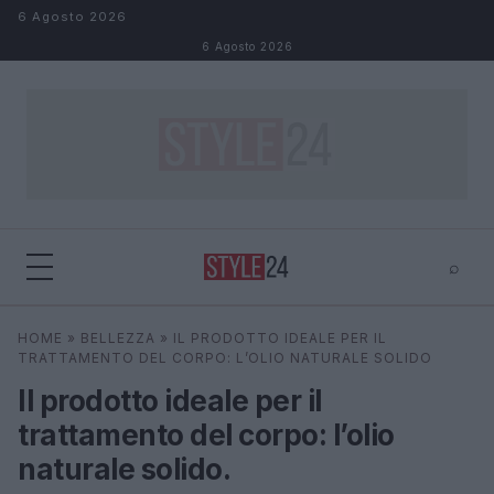
Salta al contenuto
6 Agosto 2026
6 Agosto 2026
⌕
×
⌕
HOME
»
BELLEZZA
»
IL PRODOTTO IDEALE PER IL
Cerca
TRATTAMENTO DEL CORPO: L’OLIO NATURALE SOLIDO
Il prodotto ideale per il
trattamento del corpo: l’olio
naturale solido.