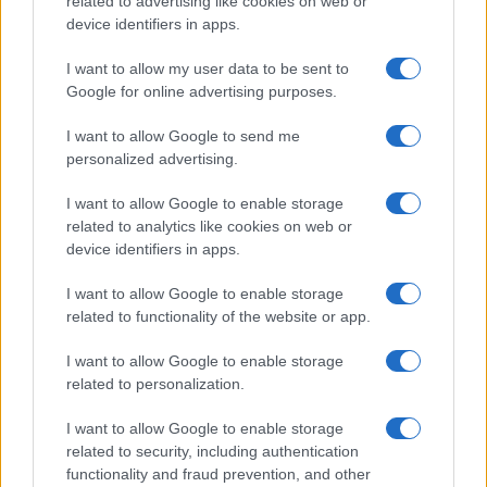
related to advertising like cookies on web or
consigli e abbinamenti
device identifiers in apps.
Cristian Castiglioni · 6 Ago 2026
I want to allow my user data to be sent to
BELLEZZA
Google for online advertising purposes.
I want to allow Google to send me
personalized advertising.
I want to allow Google to enable storage
related to analytics like cookies on web or
device identifiers in apps.
I want to allow Google to enable storage
related to functionality of the website or app.
I want to allow Google to enable storage
related to personalization.
Come preservare il colore dei capelli in estate:
consigli di Niky Epi di Aldo Coppola
I want to allow Google to enable storage
Cristian Castiglioni · 6 Ago 2026
related to security, including authentication
functionality and fraud prevention, and other
BELLEZZA