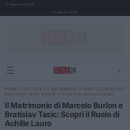
Salta al contenuto
10 Agosto 2026
10 Agosto 2026
⌕
×
⌕
HOME
»
LIFESTYLE
»
IL MATRIMONIO DI MARCELO BURLON E
Cerca
BRATISLAV TASIC: SCOPRI IL RUOLO DI ACHILLE LAURO
Il Matrimonio di Marcelo Burlon e
Bratislav Tasic: Scopri il Ruolo di
Achille Lauro