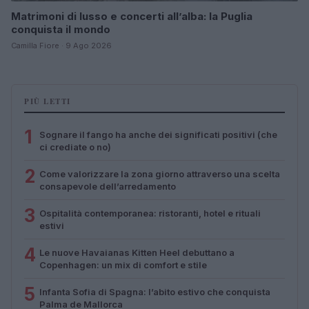
Matrimoni di lusso e concerti all’alba: la Puglia
conquista il mondo
Camilla Fiore · 9 Ago 2026
PIÙ LETTI
1
Sognare il fango ha anche dei significati positivi (che
ci crediate o no)
2
Come valorizzare la zona giorno attraverso una scelta
consapevole dell’arredamento
3
Ospitalità contemporanea: ristoranti, hotel e rituali
estivi
4
Le nuove Havaianas Kitten Heel debuttano a
Copenhagen: un mix di comfort e stile
5
Infanta Sofia di Spagna: l’abito estivo che conquista
Palma de Mallorca