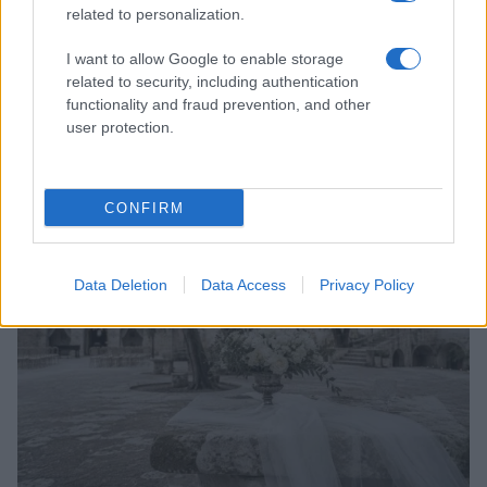
related to personalization.
I want to allow Google to enable storage
related to security, including authentication
functionality and fraud prevention, and other
Accessori IKEA per la cura delle piante: pratici e di
user protection.
design
Camilla Fiore · 9 Ago 2026
CONFIRM
LIFESTYLE
Data Deletion
Data Access
Privacy Policy