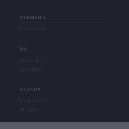
GERMANIA
Investieren24
UK
News Hub UK
Lgbtq News
OLANDA
Investeren 24
NL Newz