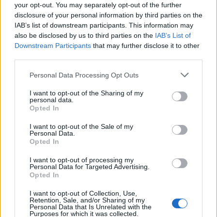
your opt-out. You may separately opt-out of the further
disclosure of your personal information by third parties on the
IAB’s list of downstream participants. This information may
also be disclosed by us to third parties on the
IAB’s List of
Downstream Participants
that may further disclose it to other
third parties.
Please note that this website/app uses one or more Google
Personal Data Processing Opt Outs
services and may gather and store information including but
not limited to your visit or usage behaviour. You may click to
I want to opt-out of the Sharing of my
personal data.
grant or deny consent to Google and its third-party tags to
Opted In
use your data for below specified purposes in below Google
consent section.
I want to opt-out of the Sale of my
Personal Data.
Opted In
Continua a leggere
I want to opt-out of processing my
Personal Data for Targeted Advertising.
LIFESTYLE
Opted In
I want to opt-out of Collection, Use,
Retention, Sale, and/or Sharing of my
Personal Data that Is Unrelated with the
Purposes for which it was collected.