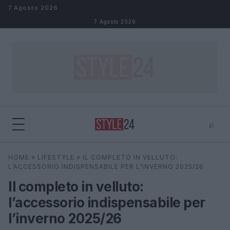
Salta al contenuto
7 Agosto 2026
7 Agosto 2026
⌕
×
⌕
HOME
»
LIFESTYLE
»
IL COMPLETO IN VELLUTO:
Cerca
L’ACCESSORIO INDISPENSABILE PER L’INVERNO 2025/26
Il completo in velluto:
l’accessorio indispensabile per
l’inverno 2025/26