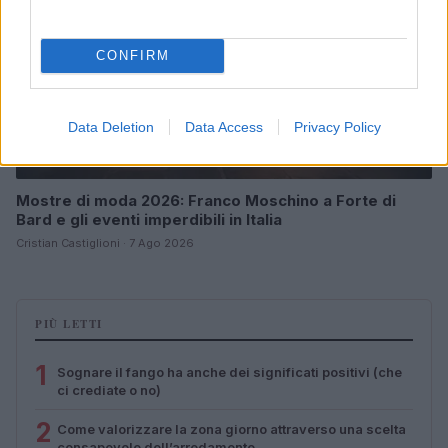
CONFIRM
Data Deletion
Data Access
Privacy Policy
Mostre di moda 2026: Franco Moschino a Forte di
Bard e gli eventi imperdibili in Italia
Cristian Castiglioni · 7 Ago 2026
PIÙ LETTI
1
Sognare il fango ha anche dei significati positivi (che
ci crediate o no)
2
Come valorizzare la zona giorno attraverso una scelta
consapevole dell’arredamento