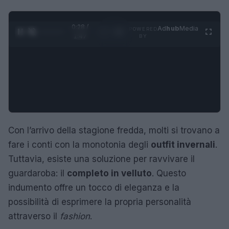
0:28 /
Ad
hub
Media
POWERED
1
/
4
1:47
BY
Con l’arrivo della stagione fredda, molti si trovano a
fare i conti con la monotonia degli
outfit invernali
.
Tuttavia, esiste una soluzione per ravvivare il
guardaroba: il
completo in velluto
. Questo
indumento offre un tocco di eleganza e la
possibilità di esprimere la propria personalità
attraverso il
fashion
.