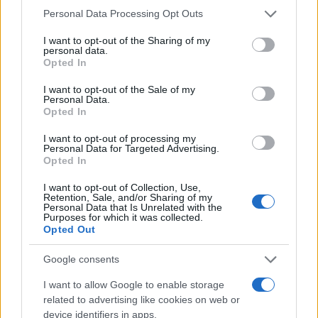
Please note that this website/app uses one or more Google
Personal Data Processing Opt Outs
Continua a leggere
services and may gather and store information including but
not limited to your visit or usage behaviour. You may click to
I want to opt-out of the Sharing of my
personal data.
grant or deny consent to Google and its third-party tags to
Opted In
LIFESTYLE
use your data for below specified purposes in below Google
consent section.
I want to opt-out of the Sale of my
Personal Data.
Opted In
I want to opt-out of processing my
Personal Data for Targeted Advertising.
Opted In
I want to opt-out of Collection, Use,
Retention, Sale, and/or Sharing of my
Personal Data that Is Unrelated with the
Purposes for which it was collected.
Opted Out
Zalando Visionary Award: INSTITUTION di Galib
Google consents
Gassanoff vince a Copenhagen
I want to allow Google to enable storage
Cristian Castiglioni · 7 Ago 2026
related to advertising like cookies on web or
device identifiers in apps.