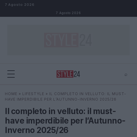
Salta al contenuto
7 Agosto 2026
7 Agosto 2026
⌕
×
⌕
HOME
»
LIFESTYLE
»
IL COMPLETO IN VELLUTO: IL MUST-
Cerca
HAVE IMPERDIBILE PER L’AUTUNNO-INVERNO 2025/26
Il completo in velluto: il must-
have imperdibile per l’Autunno-
Inverno 2025/26