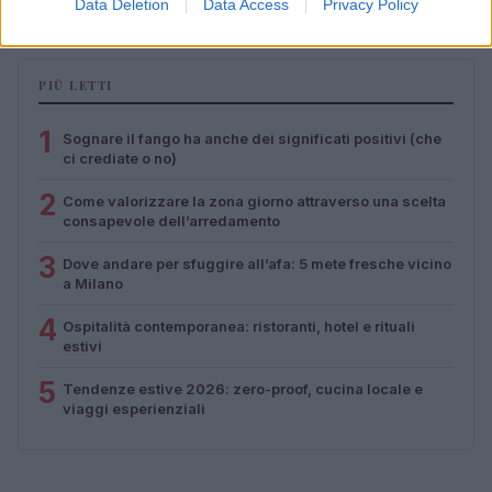
Data Deletion
Data Access
Privacy Policy
PIÙ LETTI
1
Sognare il fango ha anche dei significati positivi (che
ci crediate o no)
2
Come valorizzare la zona giorno attraverso una scelta
consapevole dell’arredamento
3
Dove andare per sfuggire all’afa: 5 mete fresche vicino
a Milano
4
Ospitalità contemporanea: ristoranti, hotel e rituali
estivi
5
Tendenze estive 2026: zero-proof, cucina locale e
viaggi esperienziali