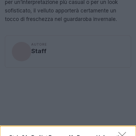
per un’interpretazione più casual o per un look
sofisticato, il velluto apporterà certamente un
tocco di freschezza nel guardaroba invernale.
AUTORE
Staff