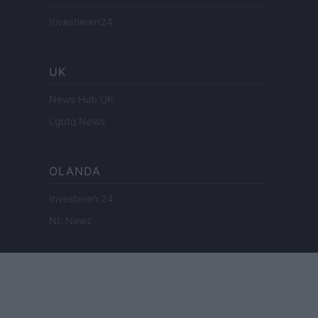
Investieren24
UK
News Hub UK
Lgbtq News
OLANDA
Investeren 24
NL Newz