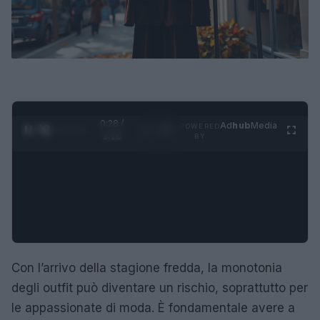
0:28 /
Ad
hub
Media
POWERED
1
/
4
3:16
BY
Con l’arrivo della stagione fredda, la monotonia
degli outfit può diventare un rischio, soprattutto per
le appassionate di moda. È fondamentale avere a