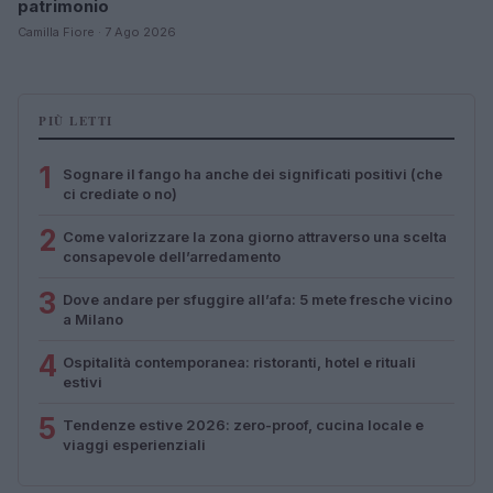
patrimonio
Camilla Fiore · 7 Ago 2026
PIÙ LETTI
1
Sognare il fango ha anche dei significati positivi (che
ci crediate o no)
2
Come valorizzare la zona giorno attraverso una scelta
consapevole dell’arredamento
3
Dove andare per sfuggire all’afa: 5 mete fresche vicino
a Milano
4
Ospitalità contemporanea: ristoranti, hotel e rituali
estivi
5
Tendenze estive 2026: zero-proof, cucina locale e
viaggi esperienziali