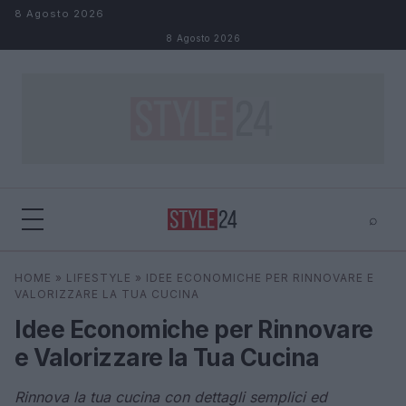
Salta al contenuto
8 Agosto 2026
8 Agosto 2026
⌕
×
⌕
HOME
»
LIFESTYLE
»
IDEE ECONOMICHE PER RINNOVARE E
Cerca
VALORIZZARE LA TUA CUCINA
Idee Economiche per Rinnovare
e Valorizzare la Tua Cucina
Rinnova la tua cucina con dettagli semplici ed