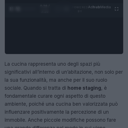
0:29 /
Ad
hub
Media
POWERED
1
/
4
3:16
BY
La cucina rappresenta uno degli spazi più
significativi all’interno di un’abitazione, non solo per
la sua funzionalità, ma anche per il suo ruolo
sociale. Quando si tratta di
home staging
, è
fondamentale curare ogni aspetto di questo
ambiente, poiché una cucina ben valorizzata può
influenzare positivamente la percezione di un
immobile. Anche piccole modifiche possono fare
una grande differenza nel modo in cui viene