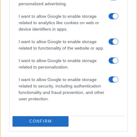
personalized advertising.
I want to allow Google to enable storage
related to analytics like cookies on web or
device identifiers in apps.
I want to allow Google to enable storage
Scopri Rocca San Giovanni, il borgo abruzzese tra
related to functionality of the website or app.
mare e storia
Cristian Castiglioni · 8 Ago 2026
I want to allow Google to enable storage
related to personalization.
LIFESTYLE
I want to allow Google to enable storage
related to security, including authentication
functionality and fraud prevention, and other
user protection.
CONFIRM