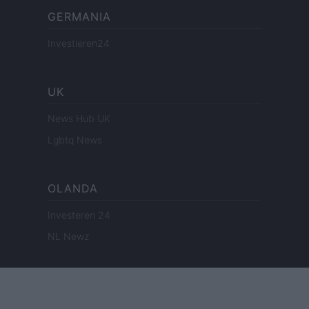
GERMANIA
Investieren24
UK
News Hub UK
Lgbtq News
OLANDA
Investeren 24
NL Newz