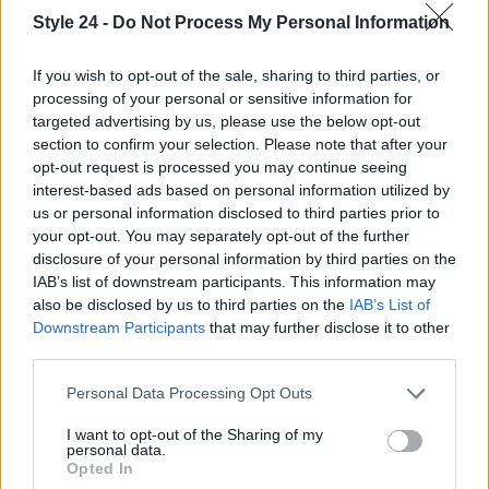
attrarre l’attenzione di chi cerca una nuova casa.
Style 24 -
Do Not Process My Personal Information
Con pochi cambiamenti, l’impressione finale può
essere quella di un ambiente fresco e curato,
If you wish to opt-out of the sale, sharing to third parties, or
processing of your personal or sensitive information for
perfetto per comunicare un alto valore percepito.
targeted advertising by us, please use the below opt-out
section to confirm your selection. Please note that after your
opt-out request is processed you may continue seeing
interest-based ads based on personal information utilized by
AUTORE
us or personal information disclosed to third parties prior to
Staff
your opt-out. You may separately opt-out of the further
disclosure of your personal information by third parties on the
IAB’s list of downstream participants. This information may
also be disclosed by us to third parties on the
IAB’s List of
Downstream Participants
that may further disclose it to other
third parties.
Please note that this website/app uses one or more Google
Personal Data Processing Opt Outs
services and may gather and store information including but
not limited to your visit or usage behaviour. You may click to
I want to opt-out of the Sharing of my
personal data.
grant or deny consent to Google and its third-party tags to
Opted In
use your data for below specified purposes in below Google