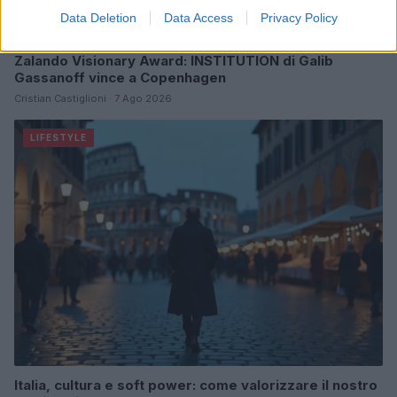
Data Deletion
Data Access
Privacy Policy
Zalando Visionary Award: INSTITUTION di Galib
Gassanoff vince a Copenhagen
Cristian Castiglioni · 7 Ago 2026
LIFESTYLE
Italia, cultura e soft power: come valorizzare il nostro