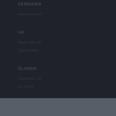
GERMANIA
Investieren24
UK
News Hub UK
Lgbtq News
OLANDA
Investeren 24
NL Newz