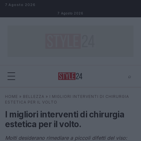
Salta al contenuto
7 Agosto 2026
7 Agosto 2026
⌕
×
⌕
HOME
»
BELLEZZA
»
I MIGLIORI INTERVENTI DI CHIRURGIA
Cerca
ESTETICA PER IL VOLTO
I migliori interventi di chirurgia
estetica per il volto.
Molti desiderano rimediare a piccoli difetti del viso: