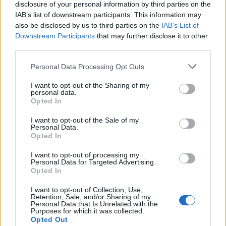
disclosure of your personal information by third parties on the
IAB’s list of downstream participants. This information may
also be disclosed by us to third parties on the
IAB’s List of
Downstream Participants
that may further disclose it to other
third parties.
Please note that this website/app uses one or more Google
Personal Data Processing Opt Outs
services and may gather and store information including but
not limited to your visit or usage behaviour. You may click to
I want to opt-out of the Sharing of my
Emma trasforma il bikini animalier in un must-have
personal data.
grant or deny consent to Google and its third-party tags to
glamour
Opted In
use your data for below specified purposes in below Google
Cristian Castiglioni · 7 Ago 2026
consent section.
I want to opt-out of the Sale of my
Personal Data.
Opted In
BELLEZZA
I want to opt-out of processing my
Personal Data for Targeted Advertising.
Opted In
I want to opt-out of Collection, Use,
Retention, Sale, and/or Sharing of my
Personal Data that Is Unrelated with the
Purposes for which it was collected.
Opted Out