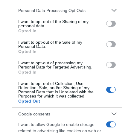
essenza della bellezza
Please note that this website/app uses one or more Google
Camilla Fiore · 6 Ago 2026
Personal Data Processing Opt Outs
services and may gather and store information including but
not limited to your visit or usage behaviour. You may click to
I want to opt-out of the Sharing of my
BELLEZZA
personal data.
grant or deny consent to Google and its third-party tags to
Opted In
use your data for below specified purposes in below Google
consent section.
I want to opt-out of the Sale of my
Personal Data.
Opted In
I want to opt-out of processing my
Personal Data for Targeted Advertising.
Opted In
I want to opt-out of Collection, Use,
Retention, Sale, and/or Sharing of my
Personal Data that Is Unrelated with the
Purposes for which it was collected.
Opted Out
Guida al biondo da supermodel: nuance, balayage e
gloss
Google consents
Cristian Castiglioni · 6 Ago 2026
I want to allow Google to enable storage
related to advertising like cookies on web or
BELLEZZA