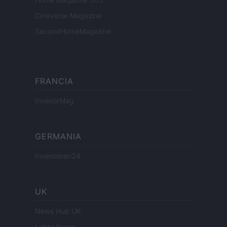
Cineverse Magazine
SecondHomeMagazine
FRANCIA
InvestirMag
GERMANIA
Investieren24
UK
News Hub UK
Lgbtq News