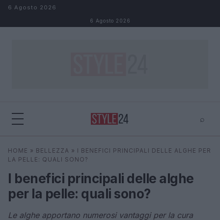
Salta al contenuto
6 Agosto 2026
6 Agosto 2026
⌕
×
⌕
HOME
»
BELLEZZA
»
I BENEFICI PRINCIPALI DELLE ALGHE PER
Cerca
LA PELLE: QUALI SONO?
I benefici principali delle alghe
per la pelle: quali sono?
Le alghe apportano numerosi vantaggi per la cura