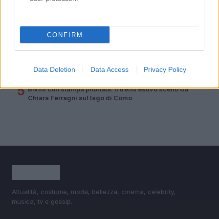
2
Scopri le tendenze beauty di agosto 2026: dalle spa di
lusso alle novità make-up
CONFIRM
3
Moda estate 2026: le collezioni e gli accessori più
cool
4
Capelli grigi: la sfumatura ghiaccio che illumina il viso
Data Deletion
Data Access
Privacy Policy
5
Bikini con stampa pitonata: il trend estivo scelto da
Chiara Ferragni sul lago di Como
Attualità, costume, moda, bellezza, cinema, celebrity,
musica, tv e gossip.