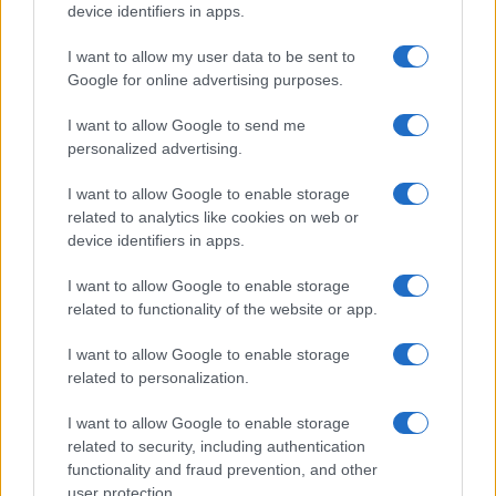
device identifiers in apps.
I want to allow my user data to be sent to
Google for online advertising purposes.
I want to allow Google to send me
personalized advertising.
I want to allow Google to enable storage
related to analytics like cookies on web or
device identifiers in apps.
I want to allow Google to enable storage
Capsule di profumi retrò rivisitati: metodo e layering
related to functionality of the website or app.
Camilla Fiore · 6 Ago 2026
I want to allow Google to enable storage
related to personalization.
PIÙ LETTI
I want to allow Google to enable storage
related to security, including authentication
1
Come ottenere una manicure impeccabile e duratura
functionality and fraud prevention, and other
user protection.