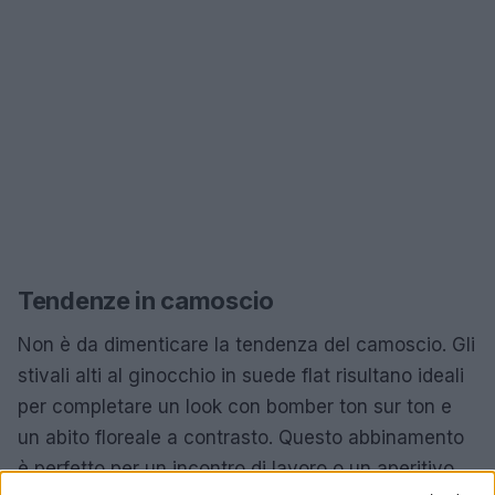
Tendenze in camoscio
Non è da dimenticare la tendenza del camoscio. Gli
stivali alti al ginocchio in suede flat risultano ideali
per completare un look con bomber ton sur ton e
un abito floreale a contrasto. Questo abbinamento
è perfetto per un incontro di lavoro o un aperitivo