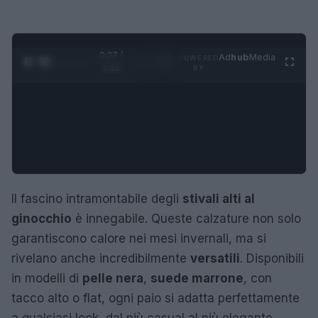
0:28 /
Ad
hub
Media
POWERED
1
/
4
3:16
BY
Il fascino intramontabile degli
stivali alti al
ginocchio
è innegabile. Queste calzature non solo
garantiscono calore nei mesi invernali, ma si
rivelano anche incredibilmente
versatili
. Disponibili
in modelli di
pelle nera
,
suede marrone
, con
tacco alto o flat, ogni paio si adatta perfettamente
a qualsiasi look, dal più casual al più elegante.