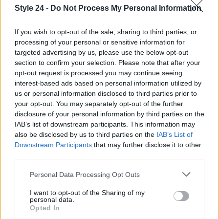
tra amiche in città, unendo grazia e stile in un’unica
Style 24 -
Do Not Process My Personal Information
combinazione. Con queste proposte di outfit, gli
stivali alti al ginocchio diventeranno i protagonisti
If you wish to opt-out of the sale, sharing to third parties, or
della stagione invernale.
processing of your personal or sensitive information for
targeted advertising by us, please use the below opt-out
section to confirm your selection. Please note that after your
opt-out request is processed you may continue seeing
interest-based ads based on personal information utilized by
AUTORE
Staff
us or personal information disclosed to third parties prior to
your opt-out. You may separately opt-out of the further
disclosure of your personal information by third parties on the
IAB’s list of downstream participants. This information may
also be disclosed by us to third parties on the
IAB’s List of
Downstream Participants
that may further disclose it to other
third parties.
Please note that this website/app uses one or more Google
Personal Data Processing Opt Outs
services and may gather and store information including but
not limited to your visit or usage behaviour. You may click to
I want to opt-out of the Sharing of my
personal data.
grant or deny consent to Google and its third-party tags to
Opted In
use your data for below specified purposes in below Google