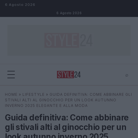
Salta al contenuto
6 Agosto 2026
6 Agosto 2026
⌕
×
⌕
HOME
»
LIFESTYLE
»
GUIDA DEFINITIVA: COME ABBINARE GLI
Cerca
STIVALI ALTI AL GINOCCHIO PER UN LOOK AUTUNNO
INVERNO 2025 ELEGANTE E ALLA MODA
Guida definitiva: Come abbinare
gli stivali alti al ginocchio per un
look autunno inverno 2025