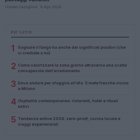
Cristian Castiglioni · 6 Ago 2026
PIÙ LETTI
1
Sognare il fango ha anche dei significati positivi (che
ci crediate o no)
2
Come valorizzare la zona giorno attraverso una scelta
consapevole dell’arredamento
3
Dove andare per sfuggire all’afa: 5 mete fresche vicino
a Milano
4
Ospitalità contemporanea: ristoranti, hotel e rituali
estivi
5
Tendenze estive 2026: zero-proof, cucina locale e
viaggi esperienziali