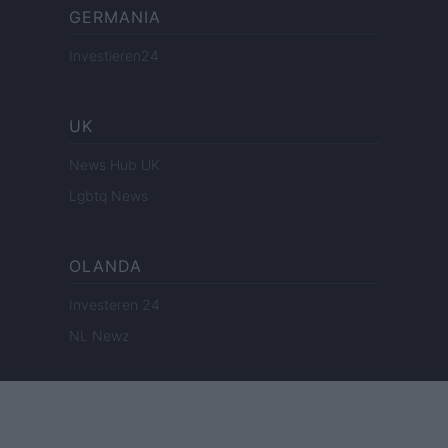
GERMANIA
Investieren24
UK
News Hub UK
Lgbtq News
OLANDA
Investeren 24
NL Newz