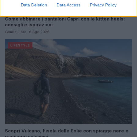
Data Deletion
Data Access
Privacy Policy
Come abbinare i pantaloni Capri con le kitten heels:
consigli e ispirazioni
Camilla Fiore · 6 Ago 2026
LIFESTYLE
Scopri Vulcano, l’isola delle Eolie con spiagge nere e
paesaggi vulcanici